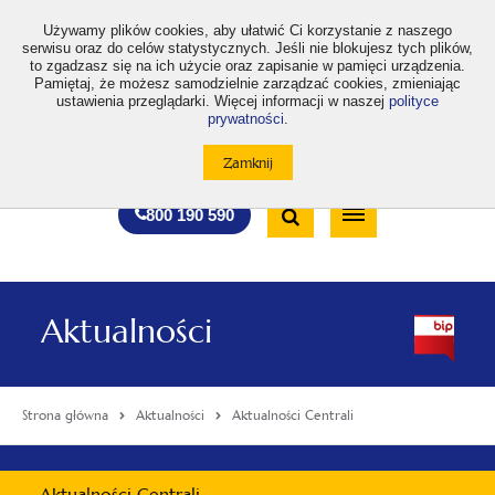
>
Używamy plików cookies, aby ułatwić Ci korzystanie z naszego
serwisu oraz do celów statystycznych. Jeśli nie blokujesz tych plików,
to zgadzasz się na ich użycie oraz zapisanie w pamięci urządzenia.
Pamiętaj, że możesz samodzielnie zarządzać cookies, zmieniając
ustawienia przeglądarki. Więcej informacji w naszej
polityce
prywatności
.
otwiera
otwiera
otwiera
otwiera
otwiera
otwiera
A
A+
A++
A
A
się
się
się
się
się
się
w
w
w
w
w
w
Standardowa
Średnia
Duża
nowej
nowej
nowej
nowej
nowej
nowej
Wyszukiwarka
karcie
karcie
karcie
karcie
karcie
karcie
wielkość
wielkość
wielkość
Bezpłatna
Otwórz
800 190 590
czcionki
czcionki
czcionki
infolinia
/
Zamknij
wyszukiwarkę
Aktualności
Strona główna
Aktualności
Aktualności Centrali
Menu
Aktualności Centrali