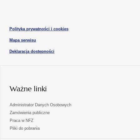
karcie
karcie
w
w
otwiera
nowej
nowej
się
karcie
karcie
w
otwiera
Polityka prywatności i cookies
nowej
się
karcie
otwiera
Mapa serwisu
w
się
nowej
otwiera
Deklaracja dostępności
w
karcie
się
nowej
karcie
w
nowej
karcie
Ważne linki
Administrator Danych Osobowych
Zamówienia publiczne
Praca w NFZ
Pliki do pobrania