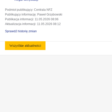
Podmiot publikujący
: Centrala NFZ
Publikujący informację
: Paweł Grzybowski
Publikacja informacji
: 11.05.2026 08:06
Aktualizacja informacji
: 11.05.2026 08:12
Sprawdź historię zmian
Wszystkie aktualności
otwiera
otwiera
się
się
w
w
otwiera
otwiera
nowej
nowej
się
się