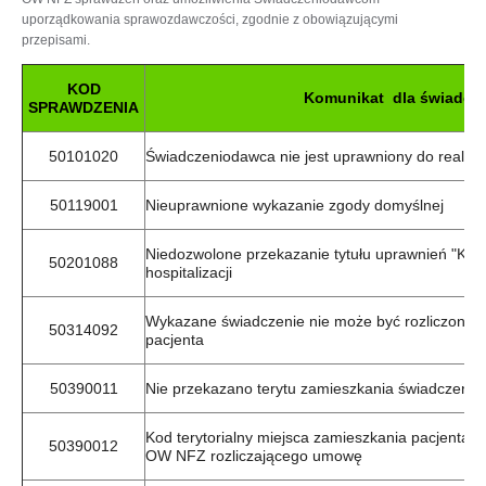
uporządkowania sprawozdawczości, zgodnie z obowiązującymi
przepisami.
KOD
Komunikat dla świadcz
SPRAWDZENIA
50101020
Świadczeniodawca nie jest uprawniony do realiza
50119001
Nieuprawnione wykazanie zgody domyślnej
Niedozwolone przekazanie tytułu uprawnień "K" z
50201088
hospitalizacji
Wykazane świadczenie nie może być rozliczone 
50314092
pacjenta
50390011
Nie przekazano terytu zamieszkania świadczenio
Kod terytorialny miejsca zamieszkania pacjenta 
50390012
OW NFZ rozliczającego umowę