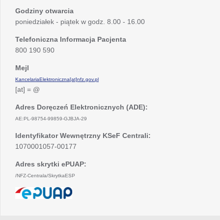
Godziny otwarcia
poniedziałek - piątek w godz. 8.00 - 16.00
Telefoniczna Informacja Pacjenta
800 190 590
Mejl
KancelariaElektroniczna[at]nfz.gov.pl
[at] = @
Adres Doręczeń Elektronicznych (ADE):
AE:PL-98754-99859-GJBJA-29
Identyfikator Wewnętrzny KSeF Centrali:
1070001057-00177
Adres skrytki ePUAP:
/NFZ-Centrala/SkrytkaESP
otwiera
się
w