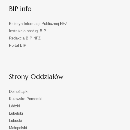
BIP info
Biuletyn Informacji Publicznej NFZ
Instrukcja obsługi BIP
Redakcja BIP NFZ
otwiera
Portal BIP
się
w
nowej
karcie
Strony Oddziałów
otwiera
Dolnośląski
się
otwiera
Kujawsko-Pomorski
w
się
otwiera
Łódzki
nowej
w
się
otwiera
Lubelski
karcie
nowej
w
się
otwiera
Lubuski
karcie
nowej
w
się
otwiera
Małopolski
karcie
nowej