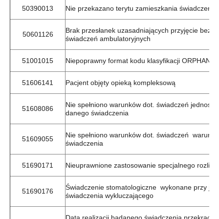
50390013
Nie przekazano terytu zamieszkania świadczenio
Brak przesłanek uzasadniających przyjęcie bez s
50601126
świadczeń ambulatoryjnych
51001015
Niepoprawny format kodu klasyfikacji ORPHANE
51606141
Pacjent objęty opieką kompleksową
Nie spełniono warunków dot. świadczeń jednostk
51608086
danego świadczenia
Nie spełniono warunków dot. świadczeń warunkuj
51609055
świadczenia
51690171
Nieuprawnione zastosowanie specjalnego rozlicz
Świadczenie stomatologiczne wykonane przy jed
51690176
świadczenia wykluczającego
Data realizacji badanego świadczenia przekracza 