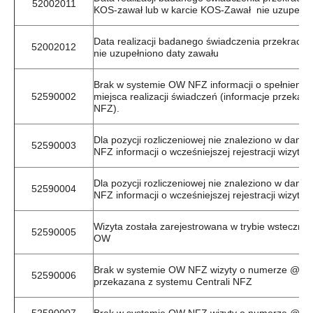
52002011
KOS-zawał lub w karcie KOS-Zawał nie uzupełni
Data realizacji badanego świadczenia przekracza
52002012
nie uzupełniono daty zawału
Brak w systemie OW NFZ informacji o spełnieni
52590002
miejsca realizacji świadczeń (informacje przek
NFZ).
Dla pozycji rozliczeniowej nie znaleziono w dan
52590003
NFZ informacji o wcześniejszej rejestracji wizyty
Dla pozycji rozliczeniowej nie znaleziono w dan
52590004
NFZ informacji o wcześniejszej rejestracji wizyty
Wizyta została zarejestrowana w trybie wstecz
52590005
OW
Brak w systemie OW NFZ wizyty o numerze @ lub 
52590006
przekazana z systemu Centrali NFZ