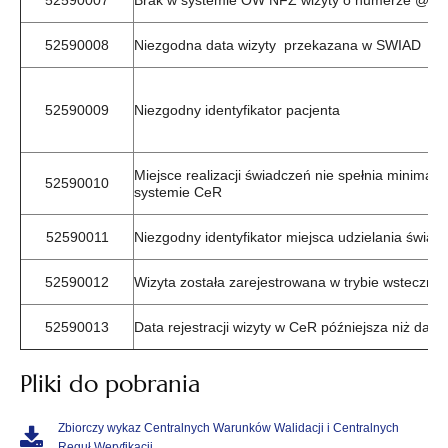
52590007
Brak w systemie OW NFZ wizyty o numerze @
52590008
Niezgodna data wizyty przekazana w SWIAD
52590009
Niezgodny identyfikator pacjenta
Miejsce realizacji świadczeń nie spełnia minimal
52590010
systemie CeR
52590011
Niezgodny identyfikator miejsca udzielania świad
52590012
Wizyta została zarejestrowana w trybie wsteczny
52590013
Data rejestracji wizyty w CeR późniejsza niż data 
Pliki do pobrania
Zbiorczy wykaz Centralnych Warunków Walidacji i Centralnych
Reguł Weryfikacji