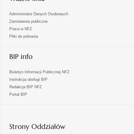
Administrator Danych Osobowych
Zamówienia publiczne
Praca w NFZ
Pliki do pobrania
BIP info
Biuletyn Informacji Publicznej NFZ
Instrukcja obsługi BIP
Redakcja BIP NFZ
otwiera
Portal BIP
się
w
nowej
karcie
Strony Oddziałów