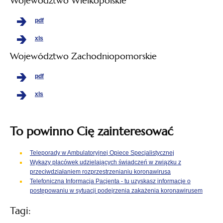
Województwo Wielkopolskie
pdf
xls
Województwo Zachodniopomorskie
pdf
xls
To powinno Cię zainteresować
Teleporady w Ambulatoryjnej Opiece Specjalistycznej
Wykazy placówek udzielających świadczeń w związku z
przeciwdziałaniem rozprzestrzenianiu koronawirusa
Telefoniczna Informacja Pacjenta - tu uzyskasz informacje o
postępowaniu w sytuacji podejrzenia zakażenia koronawirusem
Tagi: