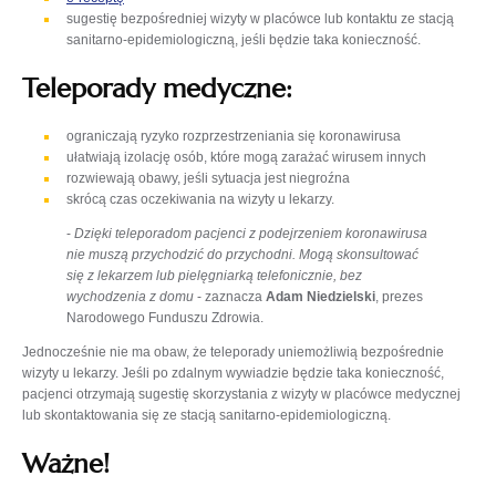
się
sugestię bezpośredniej wizyty w placówce lub kontaktu ze stacją
w
sanitarno-epidemiologiczną, jeśli będzie taka konieczność.
nowej
Teleporady medyczne:
karcie
ograniczają ryzyko rozprzestrzeniania się koronawirusa
ułatwiają izolację osób, które mogą zarażać wirusem innych
rozwiewają obawy, jeśli sytuacja jest niegroźna
skrócą czas oczekiwania na wizyty u lekarzy.
-
Dzięki teleporadom pacjenci z podejrzeniem koronawirusa
nie muszą przychodzić do przychodni. Mogą skonsultować
się z lekarzem lub pielęgniarką telefonicznie, bez
wychodzenia z domu
- zaznacza
Adam Niedzielski
, prezes
Narodowego Funduszu Zdrowia.
Jednocześnie nie ma obaw, że
teleporady uniemożliwią bezpośrednie
wizyty u lekarzy. Jeśli po zdalnym wywiadzie będzie taka konieczność,
pacjenci otrzymają sugestię skorzystania z wizyty w placówce medycznej
lub skontaktowania się ze stacją sanitarno-epidemiologiczną.
Ważne!