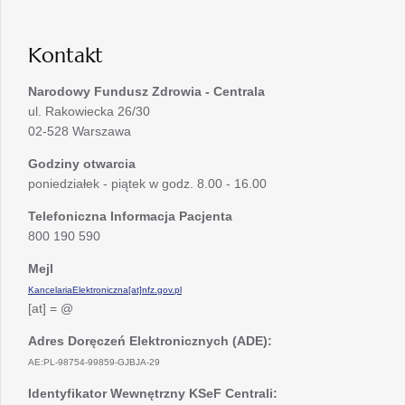
karcie
nowej
karcie
Kontakt
Narodowy Fundusz Zdrowia - Centrala
ul. Rakowiecka 26/30
02-528 Warszawa
Godziny otwarcia
poniedziałek - piątek w godz. 8.00 - 16.00
Telefoniczna Informacja Pacjenta
800 190 590
Mejl
KancelariaElektroniczna[at]nfz.gov.pl
[at] = @
Adres Doręczeń Elektronicznych (ADE):
AE:PL-98754-99859-GJBJA-29
Identyfikator Wewnętrzny KSeF Centrali: