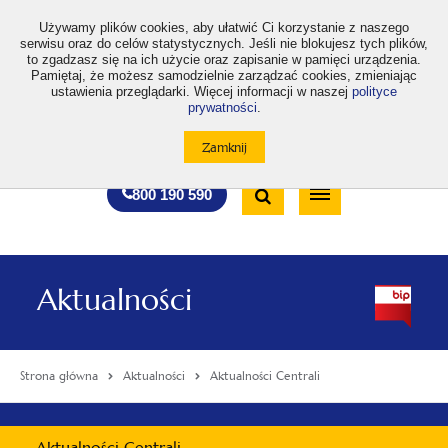
>
Używamy plików cookies, aby ułatwić Ci korzystanie z naszego
serwisu oraz do celów statystycznych. Jeśli nie blokujesz tych plików,
to zgadzasz się na ich użycie oraz zapisanie w pamięci urządzenia.
Pamiętaj, że możesz samodzielnie zarządzać cookies, zmieniając
ustawienia przeglądarki. Więcej informacji w naszej
polityce
prywatności
.
otwiera
otwiera
otwiera
otwiera
otwiera
otwiera
A
A+
A++
A
A
się
się
się
się
się
się
w
w
w
w
w
w
Standardowa
Średnia
Duża
nowej
nowej
nowej
nowej
nowej
nowej
Wyszukiwarka
karcie
karcie
karcie
karcie
karcie
karcie
wielkość
wielkość
wielkość
Bezpłatna
Otwórz
800 190 590
czcionki
czcionki
czcionki
infolinia
/
Zamknij
wyszukiwarkę
Aktualności
Strona główna
Aktualności
Aktualności Centrali
Menu
Aktualności Centrali