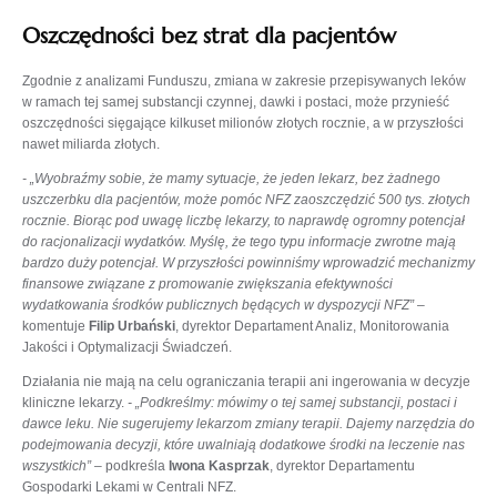
Oszczędności bez strat dla pacjentów
Zgodnie z analizami Funduszu, zmiana w zakresie przepisywanych leków
w ramach tej samej substancji czynnej, dawki i postaci, może przynieść
oszczędności sięgające kilkuset milionów złotych rocznie, a w przyszłości
nawet miliarda złotych.
- „Wyobraźmy sobie, że mamy sytuacje, że jeden lekarz, bez żadnego
uszczerbku dla pacjentów, może pomóc NFZ zaoszczędzić 500 tys. złotych
rocznie. Biorąc pod uwagę liczbę lekarzy, to naprawdę ogromny potencjał
do racjonalizacji wydatków. Myślę, że tego typu informacje zwrotne mają
bardzo duży potencjał. W przyszłości powinniśmy wprowadzić mechanizmy
finansowe związane z promowanie zwiększania efektywności
wydatkowania środków publicznych będących w dyspozycji NFZ”
–
komentuje
Filip Urbański
, dyrektor Departament Analiz, Monitorowania
Jakości i Optymalizacji Świadczeń.
Działania nie mają na celu ograniczania terapii ani ingerowania w decyzje
kliniczne lekarzy.
- „Podkreślmy: mówimy o tej samej substancji, postaci i
dawce leku. Nie sugerujemy lekarzom zmiany terapii. Dajemy narzędzia do
podejmowania decyzji, które uwalniają dodatkowe środki na leczenie nas
wszystkich”
– podkreśla
Iwona Kasprzak
, dyrektor Departamentu
Gospodarki Lekami w Centrali NFZ.