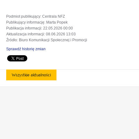
Podmiot publikujący
: Centrala NFZ
Publikujący informację
: Marta Popek
Publikacja informacji
: 22.05.2026 00:00
Aktualizacja informacji
: 08.06.2026 13:03
Źródło
: Biuro Komunikacji Społecznej i Promocji
Sprawdź historię zmian
Wszystkie aktualności
otwiera
otwiera
się
się