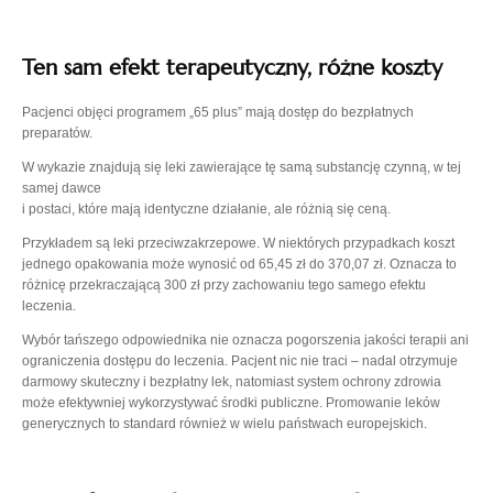
Ten sam efekt terapeutyczny, różne koszty
Pacjenci objęci programem „65 plus” mają dostęp do bezpłatnych
preparatów.
W wykazie znajdują się leki zawierające tę samą substancję czynną, w tej
samej dawce
i postaci, które mają identyczne działanie, ale różnią się ceną.
Przykładem są leki przeciwzakrzepowe. W niektórych przypadkach koszt
jednego opakowania może wynosić od 65,45 zł do 370,07 zł. Oznacza to
różnicę przekraczającą 300 zł przy zachowaniu tego samego efektu
leczenia.
Wybór tańszego odpowiednika nie oznacza pogorszenia jakości terapii ani
ograniczenia dostępu do leczenia. Pacjent nic nie traci – nadal otrzymuje
darmowy skuteczny i bezpłatny lek, natomiast system ochrony zdrowia
może efektywniej wykorzystywać środki publiczne. Promowanie leków
generycznych to standard również w wielu państwach europejskich.