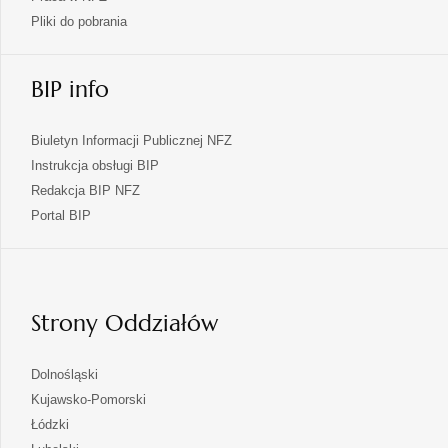
Pliki do pobrania
BIP info
Biuletyn Informacji Publicznej NFZ
Instrukcja obsługi BIP
Redakcja BIP NFZ
otwiera
Portal BIP
się
w
nowej
karcie
Strony Oddziałów
otwiera
Dolnośląski
się
otwiera
Kujawsko-Pomorski
w
się
otwiera
Łódzki
nowej
w
się