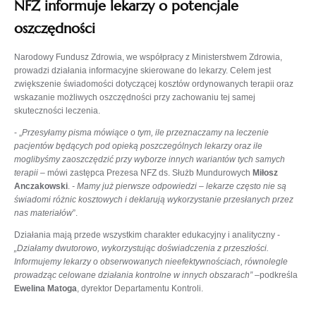
NFZ informuje lekarzy o potencjale
oszczędności
Narodowy Fundusz Zdrowia, we współpracy z Ministerstwem Zdrowia,
prowadzi działania informacyjne skierowane do lekarzy. Celem jest
zwiększenie świadomości dotyczącej kosztów ordynowanych terapii oraz
wskazanie możliwych oszczędności przy zachowaniu tej samej
skuteczności leczenia.
- „
Przesyłamy pisma mówiące o tym, ile przeznaczamy na leczenie
pacjentów będących pod opieką poszczególnych lekarzy oraz ile
moglibyśmy zaoszczędzić przy wyborze innych wariantów tych samych
terapii
– mówi zastępca Prezesa NFZ ds. Służb Mundurowych
Miłosz
Anczakowski
.
- Mamy już pierwsze odpowiedzi – lekarze często nie są
świadomi różnic kosztowych i deklarują wykorzystanie przesłanych przez
nas materiałów
”.
Działania mają przede wszystkim charakter edukacyjny i analityczny -
„Działamy dwutorowo, wykorzystując doświadczenia z przeszłości.
Informujemy lekarzy o obserwowanych nieefektywnościach, równolegle
prowadząc celowane działania kontrolne w innych obszarach”
–podkreśla
Ewelina Matoga
, dyrektor Departamentu Kontroli.