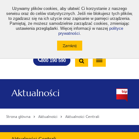
>
Używamy plików cookies, aby ułatwić Ci korzystanie z naszego
serwisu oraz do celów statystycznych. Jeśli nie blokujesz tych plików,
to zgadzasz się na ich użycie oraz zapisanie w pamięci urządzenia.
Pamiętaj, że możesz samodzielnie zarządzać cookies, zmieniając
ustawienia przeglądarki. Więcej informacji w naszej
polityce
prywatności
.
otwiera
otwiera
otwiera
otwiera
otwiera
otwiera
A
A+
A++
A
A
się
się
się
się
się
się
w
w
w
w
w
w
Standardowa
Średnia
Duża
nowej
nowej
nowej
nowej
nowej
nowej
Wyszukiwarka
karcie
karcie
karcie
karcie
karcie
karcie
wielkość
wielkość
wielkość
Bezpłatna
Otwórz
800 190 590
czcionki
czcionki
czcionki
infolinia
/
Zamknij
wyszukiwarkę
Aktualności
Strona główna
Aktualności
Aktualności Centrali
Menu
Aktualności Centrali