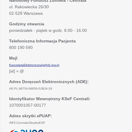
Narodowy Fundusz Zdrowia - Centrala
ul. Rakowiecka 26/30
02-528 Warszawa
Godziny otwarcia
poniedziałek - piątek w godz. 8.00 - 16.00
Telefoniczna Informacja Pacjenta
800 190 590
Mejl
KancelariaElektroniczna[at]nfz.gov.pl
[at] = @
Adres Doręczeń Elektronicznych (ADE):
AE:PL-98754-99859-GJBJA-29
Identyfikator Wewnętrzny KSeF Centrali:
1070001057-00177
Adres skrytki ePUAP:
/NFZ-Centrala/SkrytkaESP