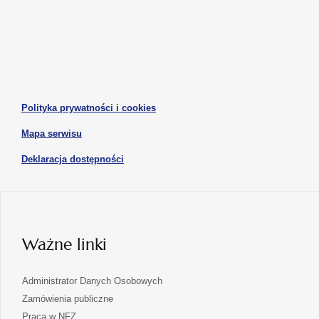
w
w
otwiera
otwiera
nowej
nowej
się
się
karcie
karcie
w
w
otwiera
nowej
nowej
się
karcie
karcie
w
otwiera
Polityka prywatności i cookies
nowej
się
karcie
otwiera
Mapa serwisu
w
się
nowej
otwiera
Deklaracja dostępności
w
karcie
się
nowej
karcie
w
nowej
karcie
Ważne linki
Administrator Danych Osobowych
Zamówienia publiczne
Praca w NFZ