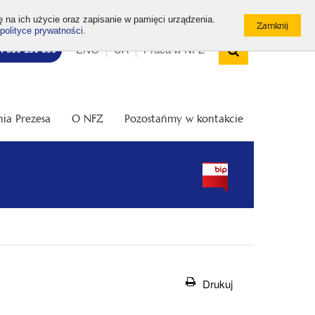
ę na ich użycie oraz zapisanie w pamięci urządzenia.
polityce prywatności
.
Wyszukiw
Top
Otwórz
ENG
UA
Praca w NFZ
7: 800 190 590
/
menu
Zamknij
wyszukiwarkę
ia Prezesa
O NFZ
Pozostańmy w kontakcie
Drukuj