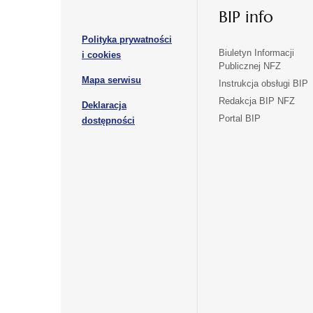
otwiera
nowej
nowej
BIP info
się
karcie
karcie
w
Polityka prywatności
nowej
otwiera
Biuletyn Informacji
i cookies
karcie
Publicznej NFZ
się
otwiera
Mapa serwisu
w
Instrukcja obsługi BIP
się
nowej
Redakcja BIP NFZ
Deklaracja
w
karcie
otwiera
Portal BIP
otwiera
nowej
dostępności
się
karcie
się
w
w
nowej
nowej
karcie
karcie