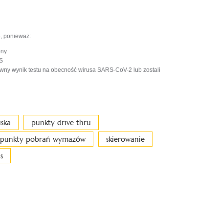
, ponieważ:
ony
IS
wny wynik testu na obecność wirusa SARS-CoV-2 lub zostali
ska
punkty drive thru
punkty pobrań wymazów
skierowanie
s