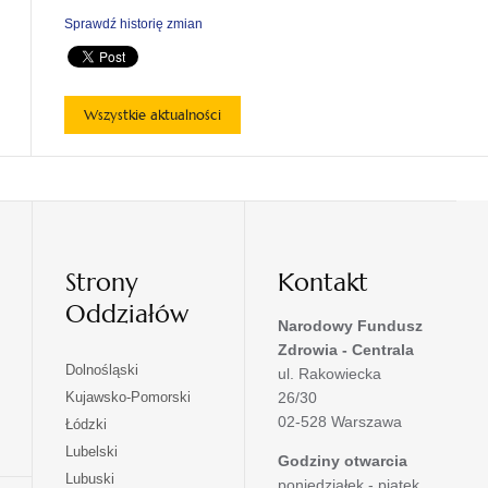
Sprawdź historię zmian
Wszystkie aktualności
Strony
Kontakt
Oddziałów
Narodowy Fundusz
Zdrowia - Centrala
otwiera
Dolnośląski
ul. Rakowiecka
się
otwiera
Kujawsko-Pomorski
26/30
w
się
02-528 Warszawa
otwiera
Łódzki
nowej
w
się
otwiera
Lubelski
karcie
nowej
Godziny otwarcia
w
się
otwiera
Lubuski
karcie
poniedziałek - piątek
nowej