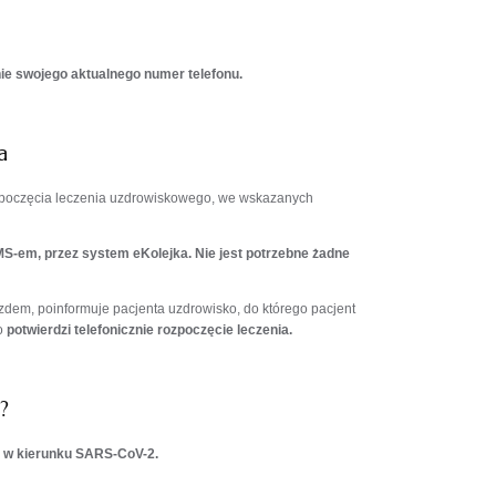
nie swojego aktualnego numer telefonu.
a
poczęcia leczenia uzdrowiskowego, we wskazanych
MS-em, przez system eKolejka. Nie jest potrzebne żadne
zdem, poinformuje pacjenta uzdrowisko, do którego pacjent
ko
potwierdzi telefonicznie
rozpoczęcie leczenia.
?
 w kierunku SARS-CoV-2.