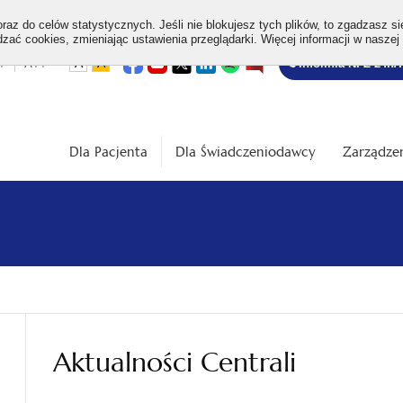
az do celów statystycznych. Jeśli nie blokujesz tych plików, to zgadzasz si
ać cookies, zmieniając ustawienia przeglądarki. Więcej informacji w naszej
Bezpłatna
otwiera
otwiera
otwiera
otwiera
otwiera
otwiera
+
A++
A
A
Infolinia NFZ 24h/
się
się
się
się
się
się
w
w
w
w
w
w
infolinia
dardowa
Średnia
Duża
nowej
nowej
nowej
nowej
nowej
nowej
karcie
karcie
karcie
karcie
karcie
karcie
ość
wielkość
wielkość
ki
czcionki
czcionki
Dla Pacjenta
Dla Świadczeniodawcy
Zarządzen
Aktualności Centrali