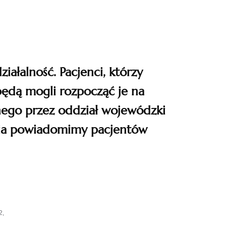
iałalność. Pacjenci, którzy
będą mogli rozpocząć je na
nego przez oddział wojewódzki
nia powiadomimy pacjentów
2,