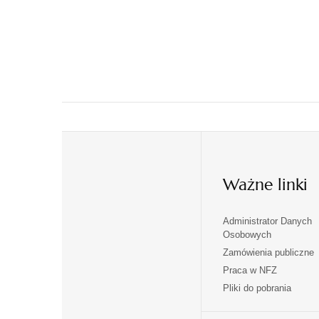
Ważne linki
Administrator Danych
otwiera
otwiera
Osobowych
się
się
Zamówienia publiczne
w
w
Praca w NFZ
otwiera
otwiera
nowej
nowej
Pliki do pobrania
się
się
karcie
karcie
w
w