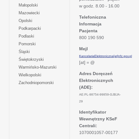
w
się
otwiera
Małopolski
karcie
w godz. 8.00 - 16.00
nowej
w
się
otwiera
Mazowiecki
karcie
nowej
w
Telefoniczna
się
otwiera
Opolski
karcie
nowej
Informacja
w
się
otwiera
Podkarpacki
karcie
nowej
Pacjenta
w
się
otwiera
Podlaski
karcie
800 190 590
nowej
w
się
otwiera
Pomorski
karcie
nowej
w
Mejl
się
otwiera
Śląski
karcie
nowej
w
KancelariaElektroniczna[at]nfz.gov.pl
się
otwiera
Świętokrzyski
karcie
nowej
[at] = @
w
się
otwiera
Warmińsko-Mazurski
karcie
nowej
w
się
Adres Doręczeń
otwiera
Wielkopolski
karcie
nowej
w
Elektronicznych
się
otwiera
Zachodniopomorski
karcie
nowej
w
(ADE):
się
karcie
nowej
w
AE:PL-98754-99859-GJBJA-
karcie
nowej
29
karcie
Identyfikator
Wewnętrzny KSeF
Centrali:
1070001057-00177