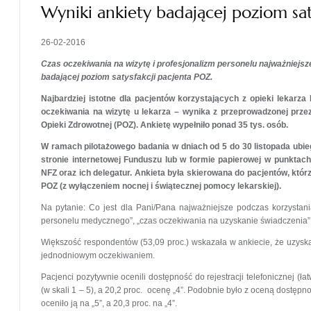
Wyniki ankiety badającej poziom sa
26-02-2016
Czas oczekiwania na wizytę i profesjonalizm personelu najważniejsz
badającej poziom satysfakcji pacjenta POZ.
Najbardziej istotne dla pacjentów korzystających z opieki lekar
oczekiwania na wizytę u lekarza – wynika z przeprowadzonej prze
Opieki Zdrowotnej (POZ). Ankietę wypełniło ponad 35 tys. osób.
W ramach pilotażowego badania w dniach od 5 do 30 listopada ubie
stronie internetowej Funduszu lub w formie papierowej w punktac
NFZ oraz ich delegatur. Ankieta była skierowana do pacjentów, któr
POZ (z wyłączeniem nocnej i świątecznej pomocy lekarskiej).
Na pytanie: Co jest dla Pani/Pana najważniejsze podczas korzystan
personelu medycznego”, „czas oczekiwania na uzyskanie świadczenia”,
Większość respondentów (53,09 proc.) wskazała w ankiecie, że uzyskał
jednodniowym oczekiwaniem.
Pacjenci pozytywnie ocenili dostępność do rejestracji telefonicznej (ł
(w skali 1 – 5), a 20,2 proc. ocenę „4”. Podobnie było z oceną dostęp
oceniło ją na „5”, a 20,3 proc. na „4”.