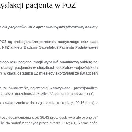
tysfakcji pacjenta w POZ
e dla pacjentów - NFZ opracował wyniki pilotażowej ankiety
za POZ są profesjonalizm personelu medycznego oraz czas
z NFZ ankiety Badanie Satysfakcji Pacjenta Podstawowej
głego roku pacjenci mogli wypełnić anonimową ankietę na
h obsługi pacjentów w siedzibach oddziałów wojewódzkich
zy w ciągu ostatnich 12 miesięcy skorzystali ze świadczeń
ia ze świadczeń?, najczęściej wskazywano: „profesjonalizm
 a także „uprzejmość i życzliwość personelu medycznego”.
a świadczenie w dniu zgłoszenia, a co piąty (20,16 proc.) z
atwość dodzwonienia się); 36,43 proc. osób wybrało ocenę „5”
ności do badań zlecanych przez lekarza POZ; 40,36 proc. osób