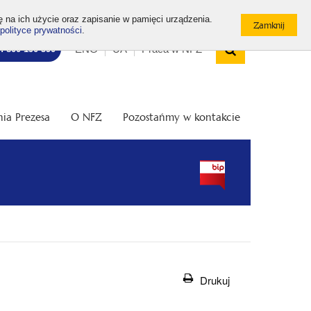
ę na ich użycie oraz zapisanie w pamięci urządzenia.
polityce prywatności
.
Wyszukiw
Top
Otwórz
ENG
UA
Praca w NFZ
7: 800 190 590
/
menu
Zamknij
wyszukiwarkę
ia Prezesa
O NFZ
Pozostańmy w kontakcie
Drukuj