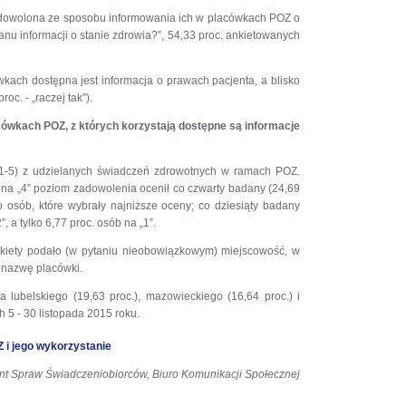
zadowolona ze sposobu informowania ich w placówkach POZ o
nu informacji o stanie zdrowia?”, 54,33 proc. ankietowanych
wkach dostępna jest informacja o prawach pacjenta, a blisko
oc. - „raczej tak”).
acówkach POZ, z których korzystają dostępne są informacje
 1-5) z udzielanych świadczeń zdrowotnych w ramach POZ.
 na „4” poziom zadowolenia ocenił co czwarty badany (24,69
o osób, które wybrały najniższe oceny; co dziesiąty badany
 a tylko 6,77 proc. osób na „1”.
ankiety podało (w pytaniu nieobowiązkowym) miejscowość, w
 – nazwę placówki.
 lubelskiego (19,63 proc.), mazowieckiego (16,64 proc.) i
 5 - 30 listopada 2015 roku.
Z i jego wykorzystanie
nt Spraw Świadczeniobiorców, Biuro Komunikacji Społecznej