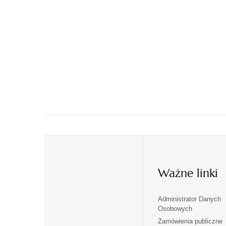
Ważne linki
Administrator Danych
otwiera
otwiera
Osobowych
się
się
Zamówienia publiczne