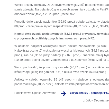
Wyniki ankiety pokazały, że zdecydowana większość pacjentów jest 
stanie zdrowia. Na pytanie „Czy w sposób zrozumiały udzielano Pani/Pa
odpowiedziało: „tak”, a 29,28 proc. „raczej tak”.
Ponadto dwie trzecie pacjentów (66,65 proc.) potwierdziło, że w placó
80 proc. - że te prawa są tam respektowane (48,82 proc. - „tak”, 30,43 pr
Niemal dwie trzecie ankietowanych (63,33 proc.) przyznało, że w pl
o programach profilaktycznych finansowanych przez NFZ.
W ankiecie pacjenci wskazywali także poziom zadowolenia (w skali
Najwyższą ocenę „5” wskazało najwięcej ankietowanych (39,34 proc.),
proc.), zaś na „3” co piąty badany (19,02 proc.). Znacznie mniej był
(10,19 proc.) ocenił poziom zadowolenia z udzielanych świadczeń na „2”,
Warto podkreślić, że ponad trzy czwarte (76,24 proc.) uczestników 
której znajduje się ich gabinet POZ, a blisko dwie trzecie (63,53 proc.)
Ankietę w całości wypełniło 35 147 osób – najwięcej z województwa
podkarpackiego (10,95 proc.). Ankieta została przeprowadzona w dniach
Podstawowa Opieka Zdrowotna
zarys analizy - potencjał PO
źródło - Departame