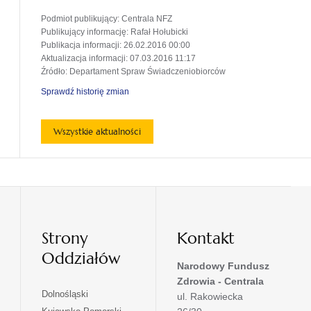
Podmiot publikujący
: Centrala NFZ
Publikujący informację
: Rafał Hołubicki
Publikacja informacji
: 26.02.2016 00:00
Aktualizacja informacji
: 07.03.2016 11:17
Źródło
: Departament Spraw Świadczeniobiorców
Sprawdź historię zmian
Wszystkie aktualności
Strony
Kontakt
Oddziałów
Narodowy Fundusz
Zdrowia - Centrala
otwiera
Dolnośląski
ul. Rakowiecka
się
otwiera