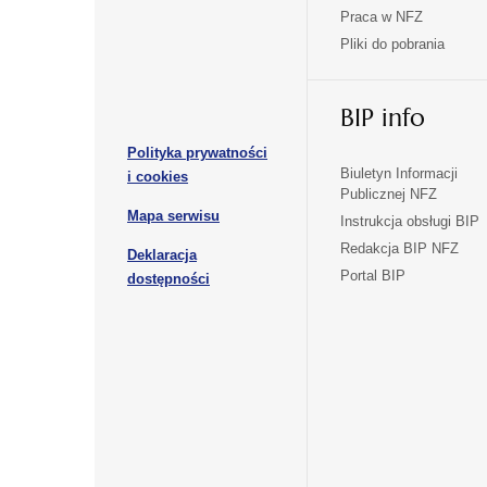
w
w
Praca w NFZ
otwiera
otwiera
nowej
nowej
Pliki do pobrania
się
się
karcie
karcie
w
w
otwiera
nowej
nowej
BIP info
się
karcie
karcie
w
Polityka prywatności
nowej
otwiera
Biuletyn Informacji
i cookies
karcie
Publicznej NFZ
się
otwiera
Mapa serwisu
w
Instrukcja obsługi BIP
się
nowej
Redakcja BIP NFZ
Deklaracja
w
karcie
otwiera
Portal BIP
otwiera
nowej
dostępności
się
karcie
się
w
w
nowej
nowej
karcie
karcie