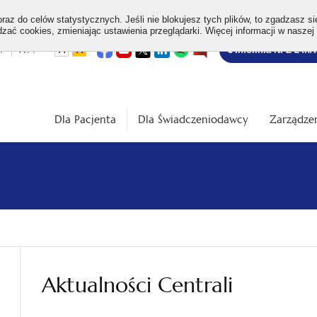
az do celów statystycznych. Jeśli nie blokujesz tych plików, to zgadzasz si
ać cookies, zmieniając ustawienia przeglądarki. Więcej informacji w naszej
Bezpłatna
otwiera
otwiera
otwiera
otwiera
otwiera
otwiera
+
A++
A
A
Infolinia NFZ 24h/
się
się
się
się
się
się
w
w
w
w
w
w
infolinia
dardowa
Średnia
Duża
nowej
nowej
nowej
nowej
nowej
nowej
karcie
karcie
karcie
karcie
karcie
karcie
ość
wielkość
wielkość
ki
czcionki
czcionki
Dla Pacjenta
Dla Świadczeniodawcy
Zarządzen
Aktualności Centrali