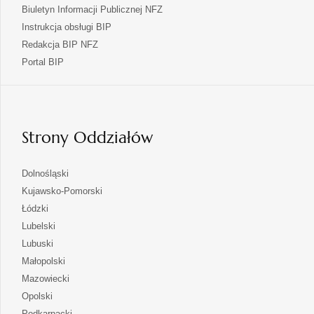
Biuletyn Informacji Publicznej NFZ
Instrukcja obsługi BIP
Redakcja BIP NFZ
otwiera
Portal BIP
się
w
nowej
karcie
Strony Oddziałów
otwiera
Dolnośląski
się
otwiera
Kujawsko-Pomorski
w
się
otwiera
Łódzki
nowej
w
się
otwiera
Lubelski
karcie
nowej
w
się
otwiera
Lubuski
karcie
nowej
w
się
otwiera
Małopolski
karcie
nowej
w
się
otwiera
Mazowiecki
karcie
nowej
w
się
otwiera
Opolski
karcie
nowej
w
się
otwiera
Podkarpacki
karcie