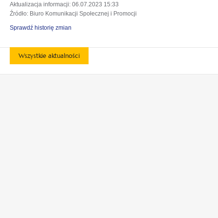
Aktualizacja informacji
: 06.07.2023 15:33
Źródło
: Biuro Komunikacji Społecznej i Promocji
Sprawdź historię zmian
Wszystkie aktualności
otwiera
otwiera
się
się
w
w
otwiera
otwiera
nowej
nowej
się
się
karcie
karcie
w
w
otwiera
nowej
nowej
się
karcie
karcie