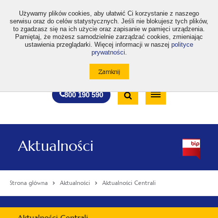
>
Używamy plików cookies, aby ułatwić Ci korzystanie z naszego
serwisu oraz do celów statystycznych. Jeśli nie blokujesz tych plików,
to zgadzasz się na ich użycie oraz zapisanie w pamięci urządzenia.
Pamiętaj, że możesz samodzielnie zarządzać cookies, zmieniając
ustawienia przeglądarki. Więcej informacji w naszej
polityce
prywatności
.
otwiera
otwiera
otwiera
otwiera
otwiera
otwiera
A
A+
A++
A
A
się
się
się
się
się
się
w
w
w
w
w
w
Standardowa
Średnia
Duża
nowej
nowej
nowej
nowej
nowej
nowej
Wyszukiwarka
karcie
karcie
karcie
karcie
karcie
karcie
wielkość
wielkość
wielkość
Bezpłatna
Otwórz
800 190 590
czcionki
czcionki
czcionki
infolinia
/
Zamknij
wyszukiwarkę
Aktualności
Strona główna
Aktualności
Aktualności Centrali
Menu
Aktualności Centrali