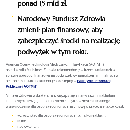
ponad 15 mld zł.
Narodowy Fundusz Zdrowia
zmienił plan finansowy, aby
zabezpieczyć środki na realizację
podwyżek w tym roku.
Agencja Oceny Technologii Medycznych i Taryfikacji (AOTMiT)
przedstawiła Ministrowi Zdrowia rekomendację w trzech wariantach w
sprawie sposobu finansowania podwyżek wynagrodzeń minimalnych w
ochronie zdrowia. Dokument jest dostępny w
Biuletynie Informacji
otwiera
Publicznej AOTMiT
.
się
Minister Zdrowia wybrał wariant wiążący się z najwyższymi nakładami
w
finansowymi, uwzględnia on bowiem nie tylko wzrost minimalnego
nowej
wynagrodzenia dla osób zatrudnionych na umowę o pracę, ale także koszt:
karcie
wzrostu płac dla osób zatrudnionych np. na kontraktach,
inflacji,
nadwykonań,