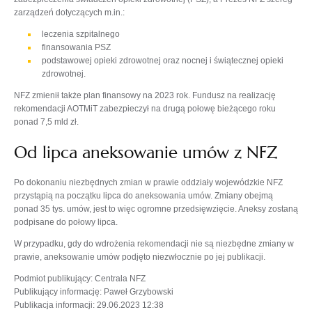
zarządzeń dotyczących m.in.:
leczenia szpitalnego
finansowania PSZ
podstawowej opieki zdrowotnej oraz nocnej i świątecznej opieki
zdrowotnej.
NFZ zmienił także plan finansowy na 2023 rok. Fundusz na realizację
rekomendacji AOTMiT zabezpieczył na drugą połowę bieżącego roku
ponad 7,5 mld zł.
Od lipca aneksowanie umów z NFZ
Po dokonaniu niezbędnych zmian w prawie oddziały wojewódzkie NFZ
przystąpią na początku lipca do aneksowania umów. Zmiany obejmą
ponad 35 tys. umów, jest to więc ogromne przedsięwzięcie. Aneksy zostaną
podpisane do połowy lipca.
W przypadku, gdy do wdrożenia rekomendacji nie są niezbędne zmiany w
prawie, aneksowanie umów podjęto niezwłocznie po jej publikacji.
Podmiot publikujący
: Centrala NFZ
Publikujący informację
: Paweł Grzybowski
Publikacja informacji
: 29.06.2023 12:38