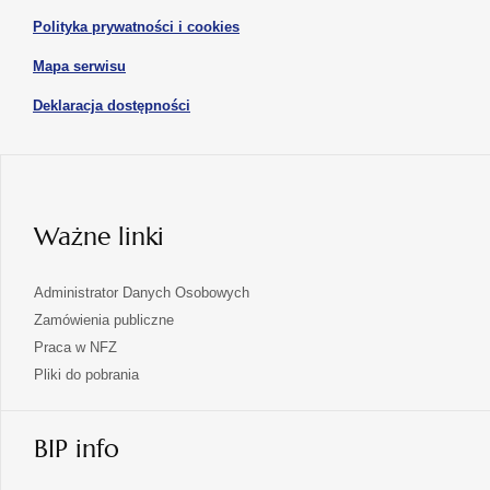
w
otwiera
Polityka prywatności i cookies
nowej
się
karcie
otwiera
Mapa serwisu
w
się
nowej
otwiera
Deklaracja dostępności
w
karcie
się
nowej
karcie
w
nowej
karcie
Ważne linki
Administrator Danych Osobowych
Zamówienia publiczne
Praca w NFZ
Pliki do pobrania
BIP info