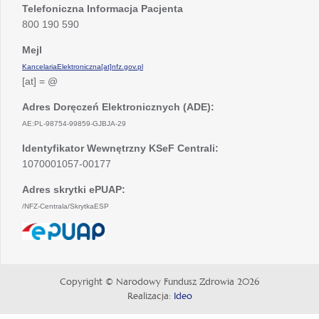
Telefoniczna Informacja Pacjenta
800 190 590
Mejl
KancelariaElektroniczna[at]nfz.gov.pl
[at] = @
Adres Doręczeń Elektronicznych (ADE):
AE:PL-98754-99859-GJBJA-29
Identyfikator Wewnętrzny KSeF Centrali:
1070001057-00177
Adres skrytki ePUAP:
/NFZ-Centrala/SkrytkaESP
otwiera
się
w
nowej
Copyright © Narodowy Fundusz Zdrowia 2026
karcie
Realizacja:
Ideo