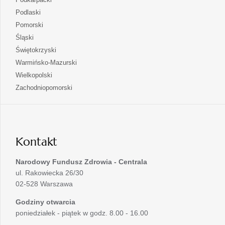
nowej
w
się
otwiera
Podlaski
karcie
nowej
w
się
otwiera
Pomorski
karcie
nowej
w
się
otwiera
Śląski
karcie
nowej
w
się
otwiera
Świętokrzyski
karcie
nowej
w
się
otwiera
Warmińsko-Mazurski
karcie
nowej
w
się
otwiera
Wielkopolski
karcie
nowej
w
się
otwiera
Zachodniopomorski
karcie
nowej
w
się
karcie
nowej
w
karcie
nowej
karcie
Kontakt
Narodowy Fundusz Zdrowia - Centrala
ul. Rakowiecka 26/30
02-528 Warszawa
Godziny otwarcia
poniedziałek - piątek w godz. 8.00 - 16.00