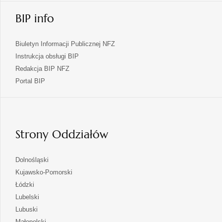
BIP info
Biuletyn Informacji Publicznej NFZ
Instrukcja obsługi BIP
Redakcja BIP NFZ
otwiera
Portal BIP
się
w
nowej
karcie
Strony Oddziałów
otwiera
Dolnośląski
się
otwiera
Kujawsko-Pomorski
w
się
otwiera
Łódzki
nowej
w
się
otwiera
Lubelski
karcie
nowej
w
się
otwiera
Lubuski
karcie
nowej
w
się
otwiera
Małopolski
karcie