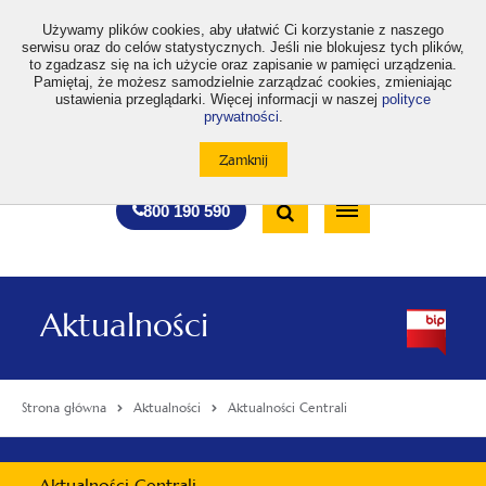
>
Używamy plików cookies, aby ułatwić Ci korzystanie z naszego
serwisu oraz do celów statystycznych. Jeśli nie blokujesz tych plików,
to zgadzasz się na ich użycie oraz zapisanie w pamięci urządzenia.
Pamiętaj, że możesz samodzielnie zarządzać cookies, zmieniając
ustawienia przeglądarki. Więcej informacji w naszej
polityce
prywatności
.
otwiera
otwiera
otwiera
otwiera
otwiera
otwiera
A
A+
A++
A
A
się
się
się
się
się
się
w
w
w
w
w
w
Standardowa
Średnia
Duża
nowej
nowej
nowej
nowej
nowej
nowej
Wyszukiwarka
karcie
karcie
karcie
karcie
karcie
karcie
wielkość
wielkość
wielkość
Bezpłatna
Otwórz
800 190 590
czcionki
czcionki
czcionki
infolinia
/
Zamknij
wyszukiwarkę
Aktualności
Strona główna
Aktualności
Aktualności Centrali
Menu
Aktualności Centrali