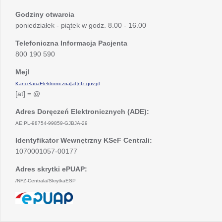
Godziny otwarcia
poniedziałek - piątek w godz. 8.00 - 16.00
Telefoniczna Informacja Pacjenta
800 190 590
Mejl
KancelariaElektroniczna[at]nfz.gov.pl
[at] = @
Adres Doręczeń Elektronicznych (ADE):
AE:PL-98754-99859-GJBJA-29
Identyfikator Wewnętrzny KSeF Centrali:
1070001057-00177
Adres skrytki ePUAP:
/NFZ-Centrala/SkrytkaESP
otwiera
się
w