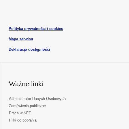
się
się
karcie
karcie
w
w
otwiera
nowej
nowej
się
karcie
karcie
w
otwiera
Polityka prywatności i cookies
nowej
się
karcie
otwiera
Mapa serwisu
w
się
nowej
otwiera
Deklaracja dostępności
w
karcie
się
nowej
karcie
w
nowej
karcie
Ważne linki
Administrator Danych Osobowych
Zamówienia publiczne
Praca w NFZ
Pliki do pobrania