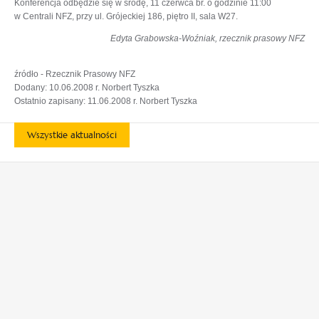
Konferencja odbędzie się w środę, 11 czerwca br. o godzinie 11:00
w Centrali NFZ, przy ul. Grójeckiej 186, piętro II, sala W27.
Edyta Grabowska-Woźniak, rzecznik prasowy NFZ
źródło - Rzecznik Prasowy NFZ
Dodany: 10.06.2008 r. Norbert Tyszka
Ostatnio zapisany: 11.06.2008 r. Norbert Tyszka
Wszystkie aktualności
otwiera
otwiera
się
się
w
w
otwiera
otwiera
nowej
nowej