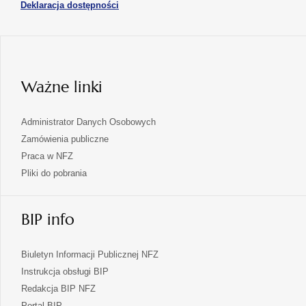
otwiera
Deklaracja dostępności
w
karcie
się
nowej
karcie
w
nowej
karcie
Ważne linki
Administrator Danych Osobowych
Zamówienia publiczne
Praca w NFZ
Pliki do pobrania
BIP info
Biuletyn Informacji Publicznej NFZ
Instrukcja obsługi BIP
Redakcja BIP NFZ
otwiera
Portal BIP