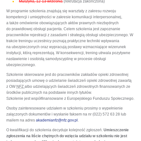
Muszyna, 12-13 września
(rekrutacja zakończona)
W programie szkolenia znajdują się warsztaty z zakresu rozwoju
kompetencji i umiejętności w zakresie komunikacji interpersonalnej,
a także omówienie obowiązujących aktów prawnych niezbędnych
do prawidłowej obsługi pacjenta. Celem szkolenia jest zapoznanie
pracowników rejestracji z zasadami i strategią obsługi ubezpieczonego. W
trakcie treningu uczestnicy poznają praktyczne techniki wpływania
na ubezpieczonych oraz wypracują postawy wzmacniające wizerunek
instytucji, którą reprezentują. W konsekwencji, trening utrwala pozytywne
nastawienie i osobistą samodyscyplinę w procesie obsługi
ubezpieczonego.
Szkolenie skierowane jest do pracowników zakładów opieki zdrowotnej
posiadających umowę o udzielanie świadczeń opieki zdrowotnej zawartą
z OW
NFZ
albo udzielających świadczeń zdrowotnych finansowanych ze
środków publicznych na podstawie innych tytułów.
Szkolenie jest współfinansowane z Europejskiego Funduszu Społecznego.
Osoby zainteresowane udziałem w szkoleniu prosimy o wypełnienie
załączonych dokumentów i wysłanie faksem na nr (022) 572 63 28 lub
mailem na adres
akademianfz@nfz.gov.pl
.
O kwalifikacji do szkolenia decyduje kolejność zgłoszeń.
U
mieszczenie
zgłoszenia na liście chętnych do wzięcia udziału w szkoleniu nie jest