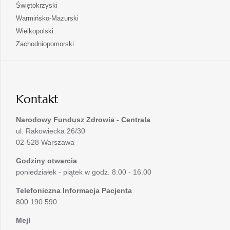
się
otwiera
Świętokrzyski
karcie
nowej
w
się
otwiera
Warmińsko-Mazurski
karcie
nowej
w
się
otwiera
Wielkopolski
karcie
nowej
w
się
otwiera
Zachodniopomorski
karcie
nowej
w
się
karcie
nowej
w
karcie
nowej
karcie
Kontakt
Narodowy Fundusz Zdrowia - Centrala
ul. Rakowiecka 26/30
02-528 Warszawa
Godziny otwarcia
poniedziałek - piątek w godz. 8.00 - 16.00
Telefoniczna Informacja Pacjenta
800 190 590
Mejl