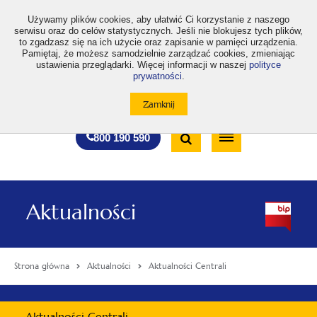
>
Używamy plików cookies, aby ułatwić Ci korzystanie z naszego
serwisu oraz do celów statystycznych. Jeśli nie blokujesz tych plików,
to zgadzasz się na ich użycie oraz zapisanie w pamięci urządzenia.
Pamiętaj, że możesz samodzielnie zarządzać cookies, zmieniając
ustawienia przeglądarki. Więcej informacji w naszej
polityce
prywatności
.
otwiera
otwiera
otwiera
otwiera
otwiera
otwiera
A
A+
A++
A
A
się
się
się
się
się
się
w
w
w
w
w
w
Standardowa
Średnia
Duża
nowej
nowej
nowej
nowej
nowej
nowej
Wyszukiwarka
karcie
karcie
karcie
karcie
karcie
karcie
wielkość
wielkość
wielkość
Bezpłatna
Otwórz
800 190 590
czcionki
czcionki
czcionki
infolinia
/
Zamknij
wyszukiwarkę
Aktualności
Strona główna
Aktualności
Aktualności Centrali
Menu
Aktualności Centrali