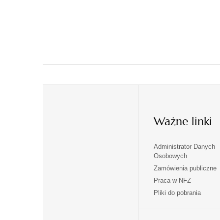
Ważne linki
Administrator Danych
otwiera
otwiera
Osobowych
się
się
Zamówienia publiczne
w
w
Praca w NFZ
otwiera
otwiera
nowej
nowej
Pliki do pobrania
się
się
karcie
karcie
w
w
otwiera
nowej
nowej