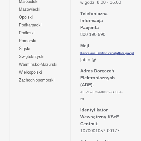
otwiera
Małopolski
karcie
w godz. 8.00 - 16.00
nowej
w
się
otwiera
Mazowiecki
karcie
nowej
w
Telefoniczna
się
otwiera
Opolski
karcie
nowej
Informacja
w
się
otwiera
Podkarpacki
karcie
nowej
Pacjenta
w
się
otwiera
Podlaski
karcie
800 190 590
nowej
w
się
otwiera
Pomorski
karcie
nowej
w
Mejl
się
otwiera
Śląski
karcie
nowej
w
KancelariaElektroniczna[at]nfz.gov.pl
się
otwiera
Świętokrzyski
karcie
nowej
[at] = @
w
się
otwiera
Warmińsko-Mazurski
karcie
nowej
w
się
Adres Doręczeń
otwiera
Wielkopolski
karcie
nowej
w
Elektronicznych
się
otwiera
Zachodniopomorski
karcie
nowej
w
(ADE):
się
karcie
nowej
w
AE:PL-98754-99859-GJBJA-
karcie
nowej
29
karcie
Identyfikator
Wewnętrzny KSeF
Centrali:
1070001057-00177