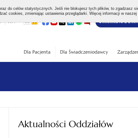
az do celów statystycznych. Jeśli nie blokujesz tych plików, to zgadzasz si
ać cookies, zmieniając ustawienia przeglądarki. Więcej informacji w naszej
Bezpłatna
otwiera
otwiera
otwiera
otwiera
otwiera
otwiera
+
A++
A
A
Infolinia NFZ 24h/
się
się
się
się
się
się
w
w
w
w
w
w
infolinia
dardowa
Średnia
Duża
nowej
nowej
nowej
nowej
nowej
nowej
karcie
karcie
karcie
karcie
karcie
karcie
ość
wielkość
wielkość
ki
czcionki
czcionki
Dla Pacjenta
Dla Świadczeniodawcy
Zarządzen
Aktualności Oddziałów