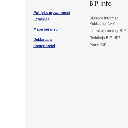
BIP info
się
karcie
karcie
w
Polityka prywatności
nowej
otwiera
Biuletyn Informacji
i cookies
karcie
Publicznej NFZ
się
otwiera
Mapa serwisu
w
Instrukcja obsługi BIP
się
nowej
Redakcja BIP NFZ
Deklaracja
w
karcie
otwiera
Portal BIP
otwiera
nowej
dostępności
się
karcie
się
w
w
nowej
nowej
karcie
karcie