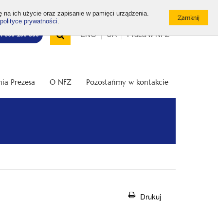
ę na ich użycie oraz zapisanie w pamięci urządzenia.
polityce prywatności
.
Wyszukiwarka
Top
Otwórz
ENG
UA
Praca w NFZ
7: 800 190 590
/
menu
Zamknij
wyszukiwarkę
ia Prezesa
O NFZ
Pozostańmy w kontakcie
Drukuj