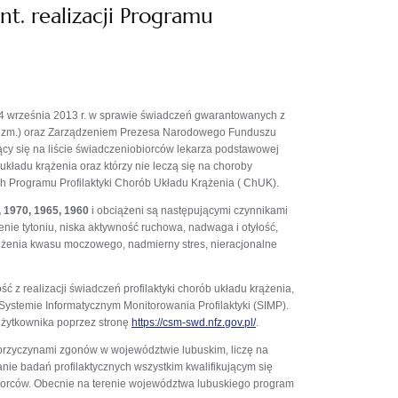
t. realizacji Programu
24 września 2013 r. w sprawie świadczeń gwarantowanych z
n. zm.) oraz Zarządzeniem Prezesa Narodowego Funduszu
ący się na liście świadczeniobiorców lekarza podstawowej
układu krążenia oraz którzy nie leczą się na choroby
h Programu Profilaktyki Chorób Układu Krążenia ( ChUK).
 1970, 1965, 1960
i obciążeni są następującymi czynnikami
lenie tytoniu, niska aktywność ruchowa, nadwaga i otyłość,
stężenia kwasu moczowego, nadmierny stres, nieracjonalne
z realizacji świadczeń profilaktyki chorób układu krążenia,
Systemie Informatycznym Monitorowania Profilaktyki (SIMP).
użytkownika poprzez stronę
https://csm-swd.nfz.gov.pl/
.
 przyczynami zgonów w województwie lubuskim, liczę na
nie badań profilaktycznych wszystkim kwalifikującym się
iorców. Obecnie na terenie województwa lubuskiego program