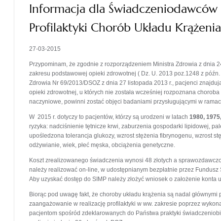
Informacja dla Świadczeniodawców n
Profilaktyki Chorób Układu Krążenia
27-03-2015
Przypominam, że zgodnie z rozporządzeniem Ministra Zdrowia z dnia 
zakresu podstawowej opieki zdrowotnej ( Dz. U. 2013 poz.1248 z póź
Zdrowia Nr 69/2013/DSOZ z dnia 27 listopada 2013 r., pacjenci znajduj
opieki zdrowotnej, u których nie została wcześniej rozpoznana choroba 
naczyniowe, powinni zostać objęci badaniami przysługującymi w ramac
W 2015 r. dotyczy to pacjentów, którzy są urodzeni w latach
1980,
1975,
ryzyka: nadciśnienie tętnicze krwi, zaburzenia gospodarki lipidowej, pa
upośledzona tolerancja glukozy, wzrost stężenia fibrynogenu, wzrost 
odżywianie, wiek, płeć męska, obciążenia genetyczne.
Koszt zrealizowanego świadczenia wynosi 48 złotych a sprawozdawczość 
należy realizować on-line, w udostępnianym bezpłatnie przez Fundusz 
Aby uzyskać dostęp do SIMP należy złożyć wniosek o założenie konta 
Biorąc pod uwagę fakt, że choroby układu krążenia są nadal głównymi
zaangażowanie w realizację profilaktyki w ww. zakresie poprzez wykona
pacjentom spośród zdeklarowanych do Państwa praktyki świadczeniob