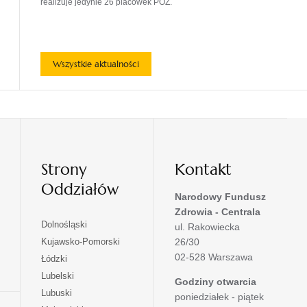
realizuje jedynie 26 placówek POZ.
Wszystkie aktualności
Strony
Kontakt
Oddziałów
Narodowy Fundusz
Zdrowia - Centrala
otwiera
Dolnośląski
ul. Rakowiecka
się
otwiera
Kujawsko-Pomorski
26/30
w
się
02-528 Warszawa
otwiera
Łódzki
nowej
w
się
otwiera
Lubelski
karcie
nowej
Godziny otwarcia
w
się
otwiera
Lubuski
karcie
poniedziałek - piątek
nowej
w
się