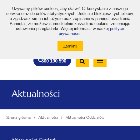
>
Używamy plików cookies, aby ułatwić Ci korzystanie z naszego
serwisu oraz do celów statystycznych. Jeśli nie blokujesz tych plików,
to zgadzasz się na ich użycie oraz zapisanie w pamięci urządzenia.
Pamiętaj, że możesz samodzielnie zarządzać cookies, zmieniając
ustawienia przeglądarki. Więcej informacji w naszej
polityce
prywatności
.
otwiera
otwiera
otwiera
otwiera
otwiera
otwiera
A
A+
A++
A
A
się
się
się
się
się
się
w
w
w
w
w
w
Standardowa
Średnia
Duża
nowej
nowej
nowej
nowej
nowej
nowej
Wyszukiwarka
karcie
karcie
karcie
karcie
karcie
karcie
wielkość
wielkość
wielkość
Bezpłatna
Otwórz
800 190 590
czcionki
czcionki
czcionki
infolinia
/
Zamknij
wyszukiwarkę
Aktualności
Strona główna
Aktualności
Aktualności Oddziałów
Menu
Aktualności Centrali