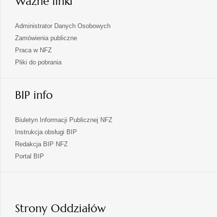
Ważne linki
Administrator Danych Osobowych
Zamówienia publiczne
Praca w NFZ
Pliki do pobrania
BIP info
Biuletyn Informacji Publicznej NFZ
Instrukcja obsługi BIP
Redakcja BIP NFZ
otwiera
Portal BIP
się
w
nowej
karcie
Strony Oddziałów