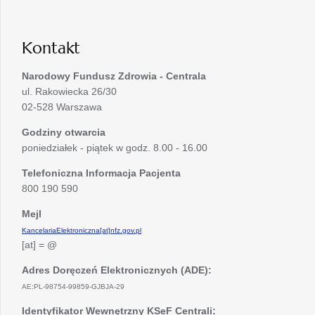
karcie
nowej
karcie
Kontakt
Narodowy Fundusz Zdrowia - Centrala
ul. Rakowiecka 26/30
02-528 Warszawa
Godziny otwarcia
poniedziałek - piątek w godz. 8.00 - 16.00
Telefoniczna Informacja Pacjenta
800 190 590
Mejl
KancelariaElektroniczna[at]nfz.gov.pl
[at] = @
Adres Doręczeń Elektronicznych (ADE):
AE:PL-98754-99859-GJBJA-29
Identyfikator Wewnętrzny KSeF Centrali: