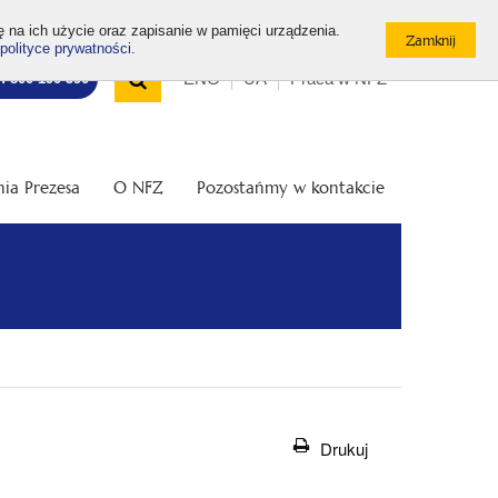
ę na ich użycie oraz zapisanie w pamięci urządzenia.
polityce prywatności
.
Wyszukiwarka
Top
Otwórz
ENG
UA
Praca w NFZ
7: 800 190 590
/
menu
Zamknij
wyszukiwarkę
ia Prezesa
O NFZ
Pozostańmy w kontakcie
Drukuj