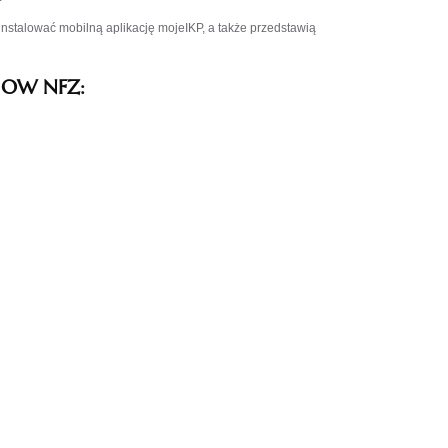
instalować mobilną aplikację mojeIKP, a także przedstawią
w OW NFZ: