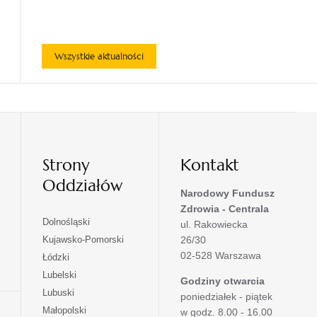
Wszystkie aktualności
Strony
Kontakt
Oddziałów
Narodowy Fundusz
Zdrowia - Centrala
otwiera
Dolnośląski
ul. Rakowiecka
się
otwiera
Kujawsko-Pomorski
26/30
w
się
02-528 Warszawa
otwiera
Łódzki
nowej
w
się
otwiera
Lubelski
karcie
nowej
Godziny otwarcia
w
się
otwiera
Lubuski
karcie
poniedziałek - piątek
nowej
w
się
otwiera
Małopolski
karcie
w godz. 8.00 - 16.00
nowej