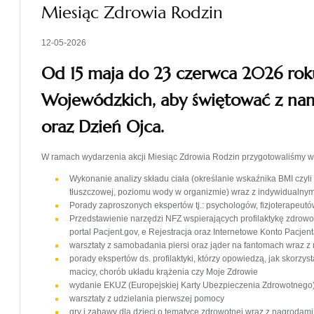
Miesiąc Zdrowia Rodzin
12-05-2026
Od 15 maja do 23 czerwca 2026 ro
Wojewódzkich, aby świętować z nam
oraz Dzień Ojca.
W ramach wydarzenia akcji Miesiąc Zdrowia Rodzin przygotowaliśmy wyj
Wykonanie analizy składu ciała (określanie wskaźnika BMI czyli
tłuszczowej, poziomu wody w organizmie) wraz z indywidualn
Porady zaproszonych ekspertów tj.: psychologów, fizjoterapeutó
Przedstawienie narzędzi NFZ wspierających profilaktykę zdrowot
portal Pacjent.gov, e Rejestracja oraz Internetowe Konto Pacjent
warsztaty z samobadania piersi oraz jąder na fantomach wraz z
porady ekspertów ds. profilaktyki, którzy opowiedzą, jak skorzyst
macicy, chorób układu krążenia czy Moje Zdrowie
wydanie EKUZ (Europejskiej Karty Ubezpieczenia Zdrowotnego
warsztaty z udzielania pierwszej pomocy
gry i zabawy dla dzieci o tematyce zdrowotnej wraz z nagrodami