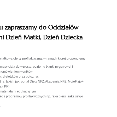
ku zapraszamy do Oddziałów
i Dzień Matki, Dzień Dziecka
ątkową ofertę profilaktyczną, w ramach której proponujemy:
 masy ciała do wzrostu, poziomu tkanki mięśniowej i
ym omówieniem wyników
w, dietetyków oraz położnych
ną, takich jak: portal Diety NFZ, Akademia NFZ, MojeFizjo+,
a (IKP)
 materiałami edukacyjnymi
ać z programów profilaktycznych np. raka piersi, raka szyjki
)
.