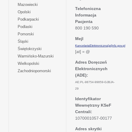
w
się
otwiera
Mazowiecki
karcie
nowej
w
Telefoniczna
się
otwiera
Opolski
karcie
nowej
Informacja
w
się
otwiera
Podkarpacki
karcie
nowej
Pacjenta
w
się
otwiera
Podlaski
karcie
800 190 590
nowej
w
się
otwiera
Pomorski
karcie
nowej
w
Mejl
się
otwiera
Śląski
karcie
nowej
w
KancelariaElektroniczna[at]nfz.gov.pl
się
otwiera
Świętokrzyski
karcie
nowej
[at] = @
w
się
otwiera
Warmińsko-Mazurski
karcie
nowej
w
się
Adres Doręczeń
otwiera
Wielkopolski
karcie
nowej
w
Elektronicznych
się
otwiera
Zachodniopomorski
karcie
nowej
w
(ADE):
się
karcie
nowej
w
AE:PL-98754-99859-GJBJA-
karcie
nowej
29
karcie
Identyfikator
Wewnętrzny KSeF
Centrali:
1070001057-00177
Adres skrytki