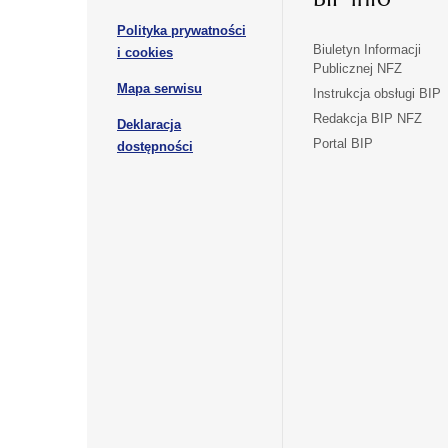
karcie
karcie
w
Polityka prywatności
nowej
otwiera
Biuletyn Informacji
i cookies
karcie
Publicznej NFZ
się
otwiera
Mapa serwisu
w
Instrukcja obsługi BIP
się
nowej
Redakcja BIP NFZ
Deklaracja
w
karcie
otwiera
Portal BIP
otwiera
nowej
dostępności
się
karcie
się
w
w
nowej
nowej
karcie
karcie