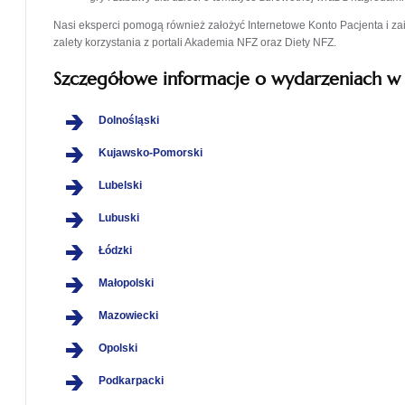
Nasi eksperci pomogą również założyć Internetowe Konto Pacjenta i za
zalety korzystania z portali Akademia NFZ oraz Diety NFZ.
Szczegółowe informacje o wydarzeniach 
otwiera
Dolnośląski
się
otwiera
Kujawsko-Pomorski
w
się
nowej
otwiera
Lubelski
w
karcie
się
nowej
otwiera
Lubuski
w
karcie
się
nowej
otwiera
Łódzki
w
karcie
się
nowej
otwiera
Małopolski
w
karcie
się
nowej
otwiera
Mazowiecki
w
karcie
się
nowej
otwiera
Opolski
w
karcie
się
nowej
otwiera
Podkarpacki
w
karcie
się
nowej