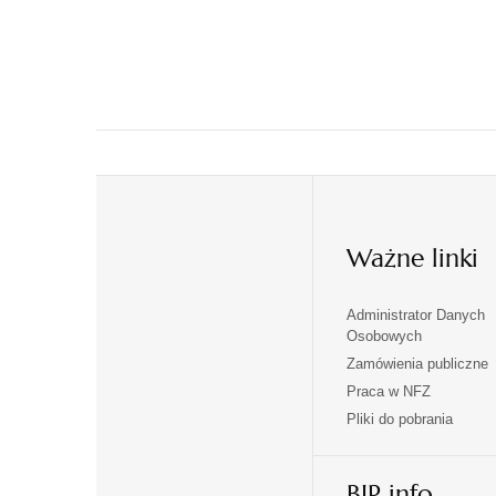
Ważne linki
Administrator Danych
otwiera
otwiera
Osobowych
się
się
Zamówienia publiczne
w
w
Praca w NFZ
otwiera
otwiera
nowej
nowej
Pliki do pobrania
się
się
karcie
karcie
w
w
otwiera
nowej
nowej
BIP info
się