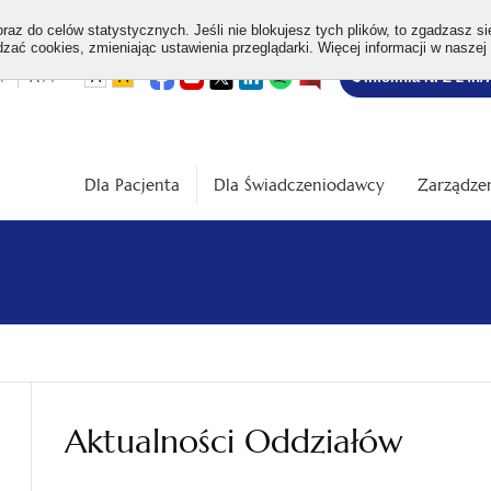
az do celów statystycznych. Jeśli nie blokujesz tych plików, to zgadzasz si
ać cookies, zmieniając ustawienia przeglądarki. Więcej informacji w naszej
Bezpłatna
otwiera
otwiera
otwiera
otwiera
otwiera
otwiera
+
A++
A
A
Infolinia NFZ 24h/
się
się
się
się
się
się
w
w
w
w
w
w
infolinia
dardowa
Średnia
Duża
nowej
nowej
nowej
nowej
nowej
nowej
karcie
karcie
karcie
karcie
karcie
karcie
ość
wielkość
wielkość
ki
czcionki
czcionki
Dla Pacjenta
Dla Świadczeniodawcy
Zarządzen
Aktualności Oddziałów