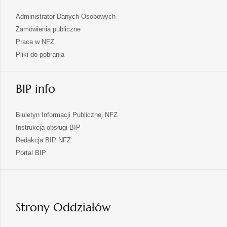
Administrator Danych Osobowych
Zamówienia publiczne
Praca w NFZ
Pliki do pobrania
BIP info
Biuletyn Informacji Publicznej NFZ
Instrukcja obsługi BIP
Redakcja BIP NFZ
otwiera
Portal BIP
się
w
nowej
karcie
Strony Oddziałów