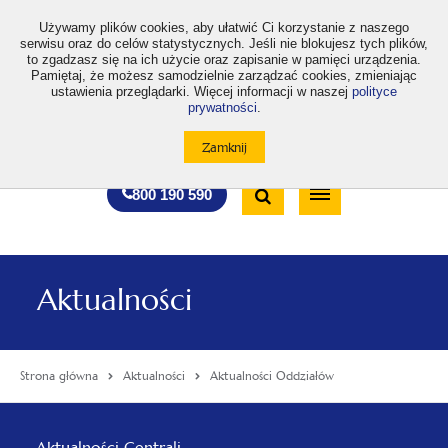
>
Używamy plików cookies, aby ułatwić Ci korzystanie z naszego
serwisu oraz do celów statystycznych. Jeśli nie blokujesz tych plików,
to zgadzasz się na ich użycie oraz zapisanie w pamięci urządzenia.
Pamiętaj, że możesz samodzielnie zarządzać cookies, zmieniając
ustawienia przeglądarki. Więcej informacji w naszej
polityce
prywatności
.
otwiera
otwiera
otwiera
otwiera
otwiera
otwiera
A
A+
A++
A
A
się
się
się
się
się
się
w
w
w
w
w
w
Standardowa
Średnia
Duża
nowej
nowej
nowej
nowej
nowej
nowej
Wyszukiwarka
karcie
karcie
karcie
karcie
karcie
karcie
wielkość
wielkość
wielkość
Bezpłatna
Otwórz
800 190 590
czcionki
czcionki
czcionki
infolinia
/
Zamknij
wyszukiwarkę
Aktualności
Strona główna
Aktualności
Aktualności Oddziałów
Menu
Aktualności Centrali