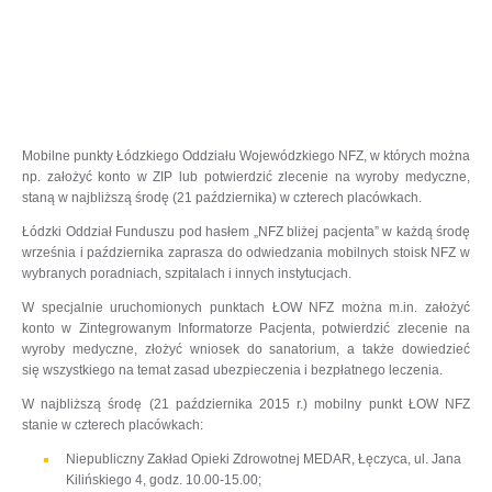
Mobilne punkty Łódzkiego Oddziału Wojewódzkiego NFZ, w których można
np. założyć konto w ZIP lub potwierdzić zlecenie na wyroby medyczne,
staną w najbliższą środę (21 października) w czterech placówkach.
Łódzki Oddział Funduszu pod hasłem „NFZ bliżej pacjenta” w każdą środę
września i października zaprasza do odwiedzania mobilnych stoisk NFZ w
wybranych poradniach, szpitalach i innych instytucjach.
W specjalnie uruchomionych punktach ŁOW NFZ można m.in. założyć
konto w Zintegrowanym Informatorze Pacjenta, potwierdzić zlecenie na
wyroby medyczne, złożyć wniosek do sanatorium, a także dowiedzieć
się wszystkiego na temat zasad ubezpieczenia i bezpłatnego leczenia.
W najbliższą środę (21 października 2015 r.) mobilny punkt ŁOW NFZ
stanie w czterech placówkach:
Niepubliczny Zakład Opieki Zdrowotnej MEDAR, Łęczyca, ul. Jana
Kilińskiego 4, godz. 10.00-15.00;