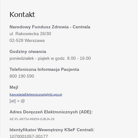
karcie
Kontakt
Narodowy Fundusz Zdrowia - Centrala
ul. Rakowiecka 26/30
02-528 Warszawa
Godziny otwarcia
poniedziałek - piątek w godz. 8.00 - 16.00
Telefoniczna Informacja Pacjenta
800 190 590
Mejl
KancelariaElektroniczna[at]nfz.gov.pl
[at] = @
Adres Doręczeń Elektronicznych (ADE):
AE:PL-98754-99859-GJBJA-29
Identyfikator Wewnętrzny KSeF Centrali:
1070001057-00177