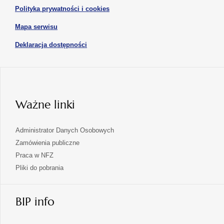
w
otwiera
Polityka prywatności i cookies
nowej
się
karcie
otwiera
Mapa serwisu
w
się
nowej
otwiera
Deklaracja dostępności
w
karcie
się
nowej
karcie
w
nowej
karcie
Ważne linki
Administrator Danych Osobowych
Zamówienia publiczne
Praca w NFZ
Pliki do pobrania
BIP info