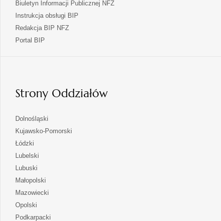
Biuletyn Informacji Publicznej NFZ
Instrukcja obsługi BIP
Redakcja BIP NFZ
otwiera
Portal BIP
się
w
nowej
karcie
Strony Oddziałów
otwiera
Dolnośląski
się
otwiera
Kujawsko-Pomorski
w
się
otwiera
Łódzki
nowej
w
się
otwiera
Lubelski
karcie
nowej
w
się
otwiera
Lubuski
karcie
nowej
w
się
otwiera
Małopolski
karcie
nowej
w
się
otwiera
Mazowiecki
karcie
nowej
w
się
otwiera
Opolski
karcie
nowej
w
się
otwiera
Podkarpacki
karcie
nowej