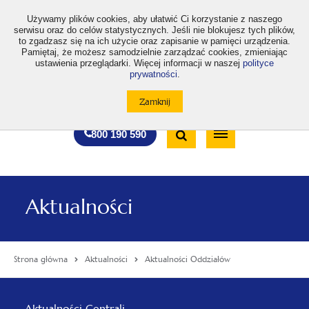
>
Używamy plików cookies, aby ułatwić Ci korzystanie z naszego
serwisu oraz do celów statystycznych. Jeśli nie blokujesz tych plików,
to zgadzasz się na ich użycie oraz zapisanie w pamięci urządzenia.
Pamiętaj, że możesz samodzielnie zarządzać cookies, zmieniając
ustawienia przeglądarki. Więcej informacji w naszej
polityce
prywatności
.
otwiera
otwiera
otwiera
otwiera
otwiera
otwiera
A
A+
A++
A
A
się
się
się
się
się
się
w
w
w
w
w
w
Standardowa
Średnia
Duża
nowej
nowej
nowej
nowej
nowej
nowej
Wyszukiwarka
karcie
karcie
karcie
karcie
karcie
karcie
wielkość
wielkość
wielkość
Bezpłatna
Otwórz
800 190 590
czcionki
czcionki
czcionki
infolinia
/
Zamknij
wyszukiwarkę
Aktualności
Strona główna
Aktualności
Aktualności Oddziałów
Menu
Aktualności Centrali