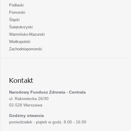
w
się
otwiera
Podlaski
karcie
nowej
w
się
otwiera
Pomorski
karcie
nowej
w
się
otwiera
Śląski
karcie
nowej
w
się
otwiera
Świętokrzyski
karcie
nowej
w
się
otwiera
Warmińsko-Mazurski
karcie
nowej
w
się
otwiera
Wielkopolski
karcie
nowej
w
się
otwiera
Zachodniopomorski
karcie
nowej
w
się
karcie
nowej
w
karcie
nowej
karcie
Kontakt
Narodowy Fundusz Zdrowia - Centrala
ul. Rakowiecka 26/30
02-528 Warszawa
Godziny otwarcia
poniedziałek - piątek w godz. 8.00 - 16.00