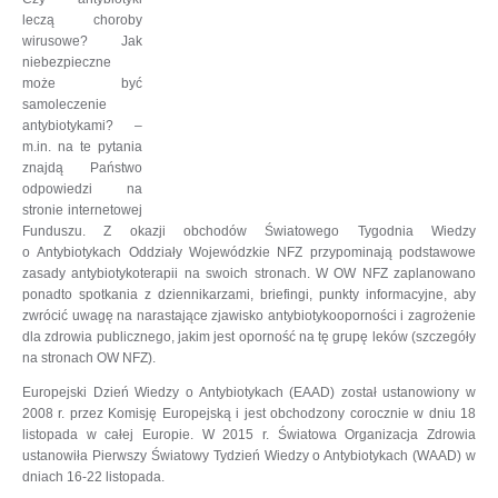
leczą choroby
wirusowe? Jak
niebezpieczne
może być
samoleczenie
antybiotykami? –
m.in. na te pytania
znajdą Państwo
odpowiedzi na
stronie internetowej
Funduszu. Z okazji obchodów Światowego Tygodnia Wiedzy
o Antybiotykach Oddziały Wojewódzkie NFZ przypominają podstawowe
zasady antybiotykoterapii na swoich stronach. W OW NFZ zaplanowano
ponadto spotkania z dziennikarzami, briefingi, punkty informacyjne, aby
zwrócić uwagę na narastające zjawisko antybiotykooporności i zagrożenie
dla zdrowia publicznego, jakim jest oporność na tę grupę leków (szczegóły
na stronach OW NFZ).
Europejski Dzień Wiedzy o Antybiotykach (EAAD) został ustanowiony w
2008 r. przez Komisję Europejską i jest obchodzony corocznie w dniu 18
listopada w całej Europie. W 2015 r. Światowa Organizacja Zdrowia
ustanowiła Pierwszy Światowy Tydzień Wiedzy o Antybiotykach (WAAD) w
dniach 16-22 listopada.