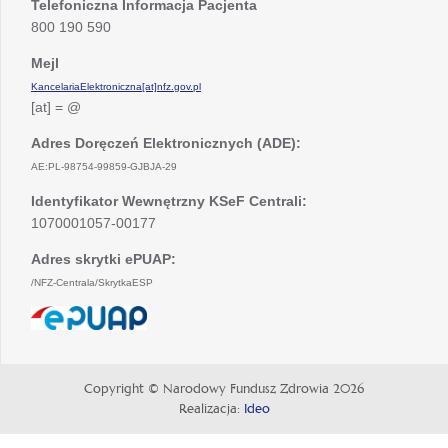
Telefoniczna Informacja Pacjenta
800 190 590
Mejl
KancelariaElektroniczna[at]nfz.gov.pl
[at] = @
Adres Doręczeń Elektronicznych (ADE):
AE:PL-98754-99859-GJBJA-29
Identyfikator Wewnętrzny KSeF Centrali:
1070001057-00177
Adres skrytki ePUAP:
/NFZ-Centrala/SkrytkaESP
otwiera
się
w
nowej
Copyright © Narodowy Fundusz Zdrowia 2026
karcie
Realizacja:
Ideo