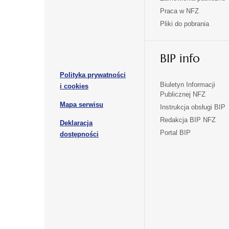
w
w
Praca w NFZ
otwiera
otwiera
nowej
nowej
Pliki do pobrania
się
się
karcie
karcie
w
w
otwiera
nowej
nowej
BIP info
się
karcie
karcie
w
Polityka prywatności
nowej
otwiera
Biuletyn Informacji
i cookies
karcie
Publicznej NFZ
się
otwiera
Mapa serwisu
w
Instrukcja obsługi BIP
się
nowej
Redakcja BIP NFZ
Deklaracja
w
karcie
otwiera
Portal BIP
otwiera
nowej
dostępności
się
karcie
się
w
w
nowej
nowej
karcie
karcie