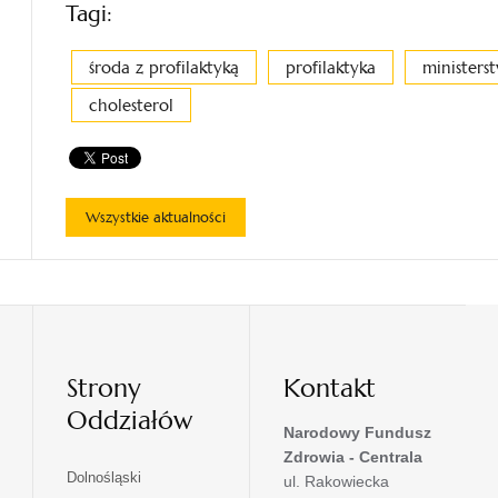
Tagi:
środa z profilaktyką
profilaktyka
ministers
cholesterol
Wszystkie aktualności
Strony
Kontakt
Oddziałów
Narodowy Fundusz
Zdrowia - Centrala
otwiera
Dolnośląski
ul. Rakowiecka
się