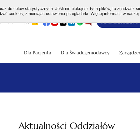
az do celów statystycznych. Jeśli nie blokujesz tych plików, to zgadzasz si
ać cookies, zmieniając ustawienia przeglądarki. Więcej informacji w naszej
Bezpłatna
otwiera
otwiera
otwiera
otwiera
otwiera
otwiera
+
A++
A
A
Infolinia NFZ 24h/
się
się
się
się
się
się
w
w
w
w
w
w
infolinia
dardowa
Średnia
Duża
nowej
nowej
nowej
nowej
nowej
nowej
karcie
karcie
karcie
karcie
karcie
karcie
ość
wielkość
wielkość
ki
czcionki
czcionki
Dla Pacjenta
Dla Świadczeniodawcy
Zarządzen
Aktualności Oddziałów