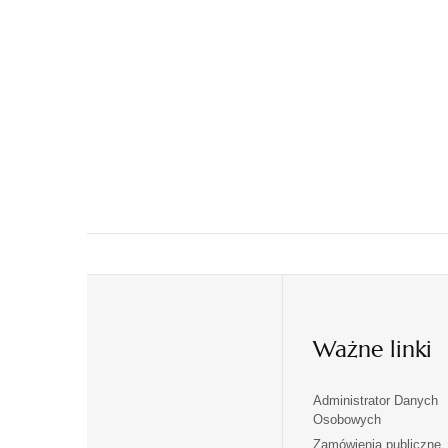
Ważne linki
Administrator Danych
otwiera
otwiera
Osobowych
się
się
Zamówienia publiczne