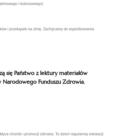
 (palmowego i kokosowego)
iłków i przekąsek na zimę. Zachęcamy do wypróbowania
ą się Państwo​
z lektury materiałów
ów Narodowego Funduszu Zdrowia.
iera
wej
cie
yce chorób i promocji zdrowia. To dzień regularnej edukacji