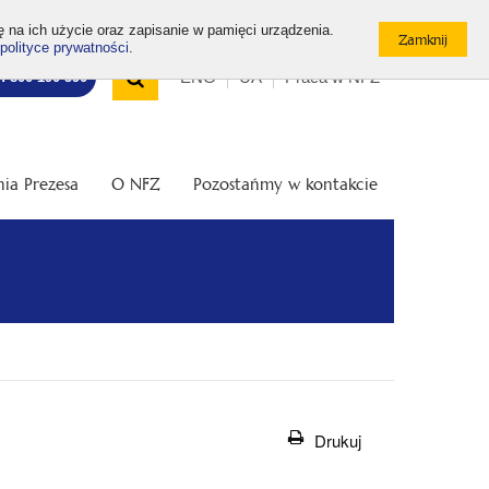
ę na ich użycie oraz zapisanie w pamięci urządzenia.
polityce prywatności
.
Wyszukiwarka
Top
Otwórz
ENG
UA
Praca w NFZ
7: 800 190 590
/
menu
Zamknij
wyszukiwarkę
ia Prezesa
O NFZ
Pozostańmy w kontakcie
Drukuj