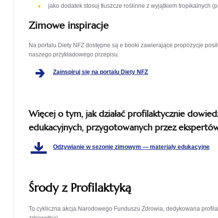
jako dodatek stosuj tłuszcze roślinne z wyjątkiem tropikalnych
Zimowe inspiracje
Na portalu Diety NFZ dostępne są e booki zawierające propozycje pos
naszego przykładowego przepisu.
otwiera
Zainspiruj się na portalu Diety NFZ
się
w
nowej
karcie
Więcej o tym, jak działać profilaktycznie dowiedz
edukacyjnych, przygotowanych przez ekspert
otw
Odżywianie w sezonie zimowym — materiały edukacyjne
się
w
no
kar
Środy z Profilaktyką
To cykliczna akcja Narodowego Funduszu Zdrowia, dedykowana profilakt