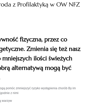
roda z Profilaktyką w OW NFZ
ywność fizyczna, przez co
etyczne. Zmienia się też nasz
mniejszych ilości świeżych
obrą alternatywą mogą być
.
mogą pomóc zmniejszyć ryzyko wystąpienia chorób By im
Zgodnie z nimi
ą warzyw