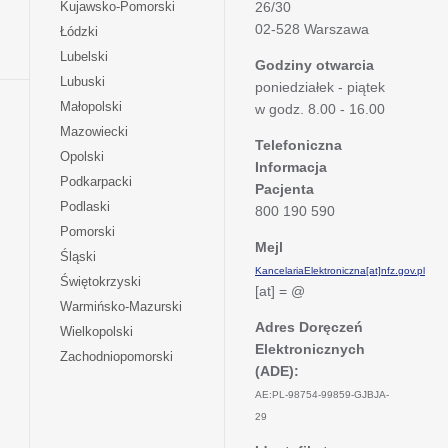
otwiera
Kujawsko-Pomorski
26/30
w
się
02-528 Warszawa
otwiera
Łódzki
nowej
w
się
otwiera
Lubelski
karcie
nowej
Godziny otwarcia
w
się
otwiera
Lubuski
karcie
poniedziałek - piątek
nowej
w
się
otwiera
Małopolski
karcie
w godz. 8.00 - 16.00
nowej
w
się
otwiera
Mazowiecki
karcie
nowej
w
Telefoniczna
się
otwiera
Opolski
karcie
nowej
Informacja
w
się
otwiera
Podkarpacki
karcie
nowej
Pacjenta
w
się
otwiera
Podlaski
karcie
800 190 590
nowej
w
się
otwiera
Pomorski
karcie
nowej
w
Mejl
się
otwiera
Śląski
karcie
nowej
w
KancelariaElektroniczna[at]nfz.gov.pl
się
otwiera
Świętokrzyski
karcie
nowej
[at] = @
w
się
otwiera
Warmińsko-Mazurski
karcie
nowej
w
się
Adres Doręczeń
otwiera
Wielkopolski
karcie
nowej
w
Elektronicznych
się
otwiera
Zachodniopomorski
karcie
nowej
w
(ADE):
się
karcie
nowej
w
AE:PL-98754-99859-GJBJA-
karcie
nowej
29
karcie