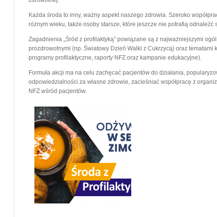
zdrowotnej.
Każda środa to inny, ważny aspekt naszego zdrowia. Szeroko współpr
różnym wieku, także osoby starsze, które jeszcze nie potrafią odnaleźć 
Zagadnienia „Śród z profilaktyką” powiązane są z najważniejszymi ogó
prozdrowotnymi (np. Światowy Dzień Walki z Cukrzycą) oraz tematami k
programy profilaktyczne, raporty NFZ oraz kampanie edukacyjne).
Formuła akcji ma na celu zachęcać pacjentów do działania, popularyz
odpowiedzialności za własne zdrowie, zacieśniać współpracę z organi
NFZ wśród pacjentów.