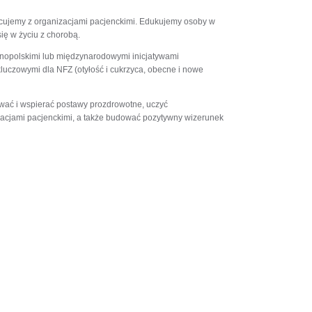
acujemy z organizacjami pacjenckimi. Edukujemy osoby w
się w życiu z chorobą.
lnopolskimi lub międzynarodowymi inicjatywami
luczowymi dla NFZ (otyłość i cukrzyca, obecne i nowe
ować i wspierać postawy prozdrowotne, uczyć
zacjami pacjenckimi, a także budować pozytywny wizerunek