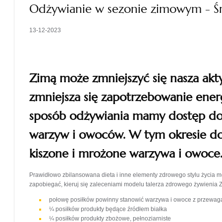
Odżywianie w sezonie zimowym - Ś
13-12-2023
Zimą może zmniejszyć się nasza akt
zmniejsza się zapotrzebowanie energ
sposób odżywiania mamy dostęp do 
warzyw i owoców. W tym okresie d
kiszone i mrożone warzywa i owoce
Prawidłowo zbilansowana dieta i inne elementy zdrowego stylu życia 
zapobiegać, kieruj się zaleceniami modelu talerza zdrowego żywienia 
połowę posiłków powinny stanowić warzywa i owoce z przewag
¼ posiłków produkty będące źródłem białka
¼ posiłków produkty zbożowe, pełnoziarniste