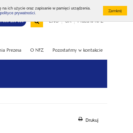
ę na ich użycie oraz zapisanie w pamięci urządzenia.
polityce prywatności
.
Wyszukiwarka
Top
Otwórz
ENG
UA
Praca w NFZ
7: 800 190 590
/
menu
Zamknij
wyszukiwarkę
ia Prezesa
O NFZ
Pozostańmy w kontakcie
Drukuj