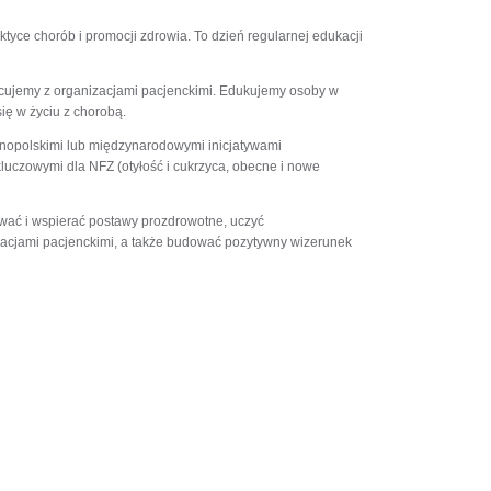
yce chorób i promocji zdrowia. To dzień regularnej edukacji
acujemy z organizacjami pacjenckimi. Edukujemy osoby w
się w życiu z chorobą.
lnopolskimi lub międzynarodowymi inicjatywami
luczowymi dla NFZ (otyłość i cukrzyca, obecne i nowe
ować i wspierać postawy prozdrowotne, uczyć
zacjami pacjenckimi, a także budować pozytywny wizerunek