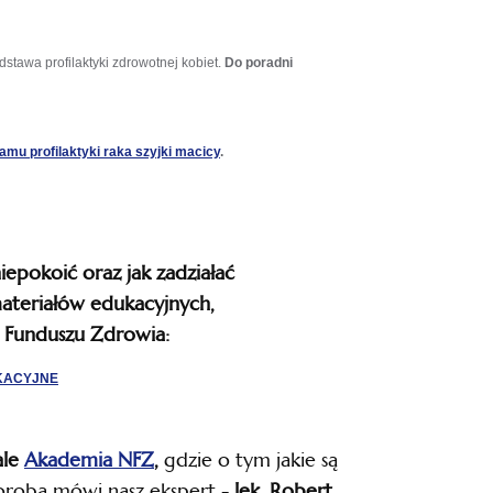
stawa profilaktyki zdrowotnej kobiet.
Do poradni
otwiera
amu profilaktyki raka szyjki macicy
.
się
w
nowej
karcie
iepokoić oraz jak zadziałać
materiałów edukacyjnych,
Funduszu Zdrowia:
otwiera
UKACYJNE
się
w
nowej
otwiera
ale
Akademia NFZ
,
gdzie o tym jakie są
karcie
się
chorobą mówi nasz ekspert -
lek. Robert