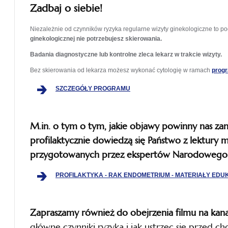
Zadbaj o siebie!
Niezależnie od czynników ryzyka regularne wizyty ginekologiczne to pod
ginekologicznej nie potrzebujesz skierowania.
Badania diagnostyczne lub kontrolne zleca lekarz w trakcie wizyty.
Bez skierowania od lekarza możesz wykonać cytologię w ramach
progr
otwiera
SZCZEGÓŁY PROGRAMU
się
w
nowej
M.in. o tym o tym, jakie objawy powinny nas zan
karcie
profilaktycznie
dowiedzą się Państwo z lektury 
przygotowanych przez ekspertów Narodowego 
PROFILAKTYKA - RAK ENDOMETRIUM - MATERIAŁY ED
Zapraszamy również do obejrzenia filmu na kan
główne czynniki ryzyka i jak ustrzec się przed 