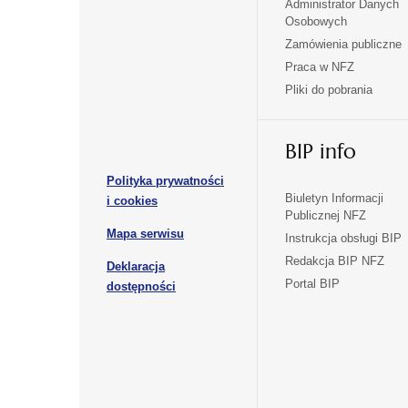
Administrator Danych
otwiera
otwiera
Osobowych
się
się
Zamówienia publiczne
w
w
Praca w NFZ
otwiera
otwiera
nowej
nowej
Pliki do pobrania
się
się
karcie
karcie
w
w
otwiera
nowej
nowej
BIP info
się
karcie
karcie
w
Polityka prywatności
nowej
otwiera
Biuletyn Informacji
i cookies
karcie
Publicznej NFZ
się
otwiera
Mapa serwisu
w
Instrukcja obsługi BIP
się
nowej
Redakcja BIP NFZ
Deklaracja
w
karcie
otwiera
Portal BIP
otwiera
nowej
dostępności
się
karcie
się
w
w
nowej
nowej
karcie
karcie