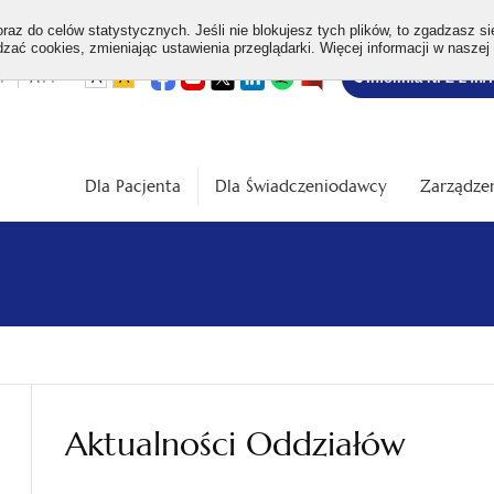
az do celów statystycznych. Jeśli nie blokujesz tych plików, to zgadzasz si
ać cookies, zmieniając ustawienia przeglądarki. Więcej informacji w naszej
Bezpłatna
otwiera
otwiera
otwiera
otwiera
otwiera
otwiera
+
A++
A
A
Infolinia NFZ 24h/
się
się
się
się
się
się
w
w
w
w
w
w
infolinia
dardowa
Średnia
Duża
nowej
nowej
nowej
nowej
nowej
nowej
karcie
karcie
karcie
karcie
karcie
karcie
ość
wielkość
wielkość
ki
czcionki
czcionki
Dla Pacjenta
Dla Świadczeniodawcy
Zarządzen
Aktualności Oddziałów