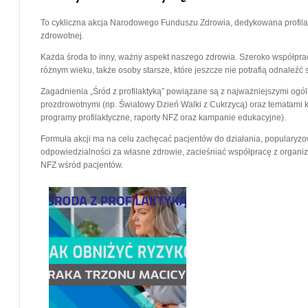
To cykliczna akcja Narodowego Funduszu Zdrowia, dedykowana profilakt
zdrowotnej.
Każda środa to inny, ważny aspekt naszego zdrowia. Szeroko współpr
różnym wieku, także osoby starsze, które jeszcze nie potrafią odnaleźć 
Zagadnienia „Śród z profilaktyką” powiązane są z najważniejszymi ogó
prozdrowotnymi (np. Światowy Dzień Walki z Cukrzycą) oraz tematami k
programy profilaktyczne, raporty NFZ oraz kampanie edukacyjne).
Formuła akcji ma na celu zachęcać pacjentów do działania, popularyz
odpowiedzialności za własne zdrowie, zacieśniać współpracę z organi
NFZ wśród pacjentów.