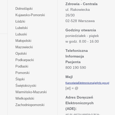
Zdrowia - Centrala
otwiera
Dolnośląski
ul. Rakowiecka
się
otwiera
Kujawsko-Pomorski
26/30
w
się
02-528 Warszawa
otwiera
Łódzki
nowej
w
się
otwiera
Lubelski
karcie
nowej
Godziny otwarcia
w
się
otwiera
Lubuski
karcie
poniedziałek - piątek
nowej
w
się
otwiera
Małopolski
karcie
w godz. 8.00 - 16.00
nowej
w
się
otwiera
Mazowiecki
karcie
nowej
w
Telefoniczna
się
otwiera
Opolski
karcie
nowej
Informacja
w
się
otwiera
Podkarpacki
karcie
nowej
Pacjenta
w
się
otwiera
Podlaski
karcie
800 190 590
nowej
w
się
otwiera
Pomorski
karcie
nowej
w
Mejl
się
otwiera
Śląski
karcie
nowej
w
KancelariaElektroniczna[at]nfz.gov.pl
się
otwiera
Świętokrzyski
karcie
nowej
[at] = @
w
się
otwiera
Warmińsko-Mazurski
karcie
nowej
w
się
Adres Doręczeń
otwiera
Wielkopolski
karcie
nowej
w
Elektronicznych
się
otwiera
Zachodniopomorski
karcie
nowej
w
(ADE):
się
karcie
nowej
w
AE:PL-98754-99859-GJBJA-