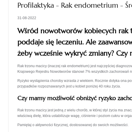
Profilaktyka - Rak endometrium - Ś
31-08-2022
Wśród nowotworów kobiecych rak tr
poddaje się leczeniu. Ale zaawansow
żeby wcześnie wykryć zmiany? Czy
Rak trzonu macicy (inaczej rak endometrium) jest najczęściej diagn
Krajowego Rejestru Nowotworów stanowi 7% wszystkich zachorowań na
Ryzyko wystąpienia choroby wzrasta z wiekiem. Rocznie dotyka ona po
przypadków rozpoznawanych jest u kobiet poniżej 40 roku życia.
Czy mamy możliwość obniżyć ryzyko zach
Rak trzonu macicy jest jedną z wielu chorób, w której styl życia ma znac
właściwą dietę, która ustabilizuje wagę, ciśnienie i poziom cukru w org
Pamiętaj o aktywności fizycznej, dostosowanej do swoich możliwości.