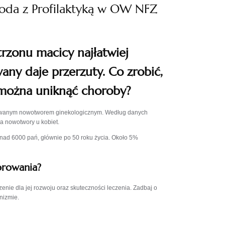
roda z Profilaktyką w OW NFZ
zonu macicy najłatwiej
any daje przerzuty. Co zrobić,
 można uniknąć choroby?
ozowanym nowotworem ginekologicznym. Według danych
 nowotwory u kobiet.
nad 6000 pań, głównie po 50 roku życia. Około 5%
orowania?
zenie dla jej rozwoju oraz skuteczności leczenia. Zadbaj o
anizmie.