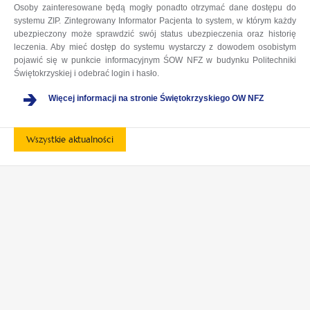
Osoby zainteresowane będą mogły ponadto otrzymać dane dostępu do
systemu ZIP. Zintegrowany Informator Pacjenta to system, w którym każdy
ubezpieczony może sprawdzić swój status ubezpieczenia oraz historię
leczenia. Aby mieć dostęp do systemu wystarczy z dowodem osobistym
pojawić się w punkcie informacyjnym ŚOW NFZ w budynku Politechniki
Świętokrzyskiej i odebrać login i hasło.
Więcej informacji na stronie Świętokrzyskiego OW NFZ
Wszystkie aktualności
otwiera
otwiera
się
się
w
w
otwiera
otwiera
nowej
nowej