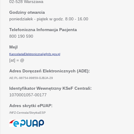
02-528 Warszawa
Godziny otwarcia
poniedziałek - piątek w godz. 8.00 - 16.00
Telefoniczna Informacja Pacjenta
800 190 590
Mejl
KancelariaElektroniczna[at]nfz.gov.pl
[at] = @
Adres Doręczeń Elektronicznych (ADE):
AE:PL-98754-99859-GJBJA-29
Identyfikator Wewnętrzny KSeF Centrali:
1070001057-00177
Adres skrytki ePUAP:
/NFZ-Centrala/SkrytkaESP
otwiera
się