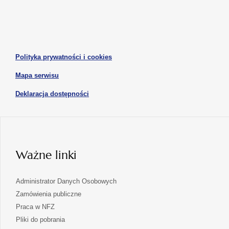
się
się
karcie
karcie
w
w
otwiera
nowej
nowej
się
karcie
karcie
w
otwiera
Polityka prywatności i cookies
nowej
się
karcie
otwiera
Mapa serwisu
w
się
nowej
otwiera
Deklaracja dostępności
w
karcie
się
nowej
karcie
w
nowej
karcie
Ważne linki
Administrator Danych Osobowych
Zamówienia publiczne
Praca w NFZ
Pliki do pobrania