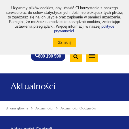
>
Używamy plików cookies, aby ułatwić Ci korzystanie z naszego
serwisu oraz do celów statystycznych. Jeśli nie blokujesz tych plików,
to zgadzasz się na ich użycie oraz zapisanie w pamięci urządzenia.
Pamiętaj, że możesz samodzielnie zarządzać cookies, zmieniając
ustawienia przeglądarki. Więcej informacji w naszej
polityce
prywatności
.
otwiera
otwiera
otwiera
otwiera
otwiera
otwiera
A
A+
A++
A
A
się
się
się
się
się
się
w
w
w
w
w
w
Standardowa
Średnia
Duża
nowej
nowej
nowej
nowej
nowej
nowej
Wyszukiwarka
karcie
karcie
karcie
karcie
karcie
karcie
wielkość
wielkość
wielkość
Bezpłatna
Otwórz
800 190 590
czcionki
czcionki
czcionki
infolinia
/
Zamknij
wyszukiwarkę
Aktualności
Strona główna
Aktualności
Aktualności Oddziałów
Menu
Aktualności Centrali