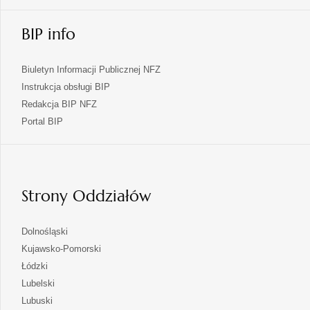
BIP info
Biuletyn Informacji Publicznej NFZ
Instrukcja obsługi BIP
Redakcja BIP NFZ
otwiera
Portal BIP
się
w
nowej
karcie
Strony Oddziałów
otwiera
Dolnośląski
się
otwiera
Kujawsko-Pomorski
w
się
otwiera
Łódzki
nowej
w
się
otwiera
Lubelski
karcie
nowej
w
się
otwiera
Lubuski
karcie
nowej
w