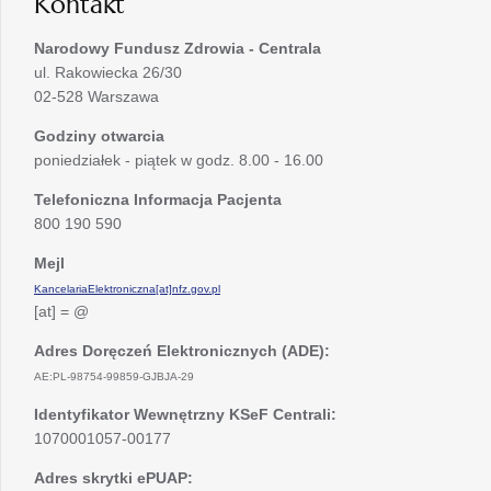
Kontakt
Narodowy Fundusz Zdrowia - Centrala
ul. Rakowiecka 26/30
02-528 Warszawa
Godziny otwarcia
poniedziałek - piątek w godz. 8.00 - 16.00
Telefoniczna Informacja Pacjenta
800 190 590
Mejl
KancelariaElektroniczna[at]nfz.gov.pl
[at] = @
Adres Doręczeń Elektronicznych (ADE):
AE:PL-98754-99859-GJBJA-29
Identyfikator Wewnętrzny KSeF Centrali:
1070001057-00177
Adres skrytki ePUAP: