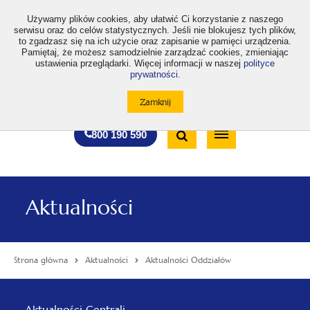
>
Używamy plików cookies, aby ułatwić Ci korzystanie z naszego
serwisu oraz do celów statystycznych. Jeśli nie blokujesz tych plików,
to zgadzasz się na ich użycie oraz zapisanie w pamięci urządzenia.
Pamiętaj, że możesz samodzielnie zarządzać cookies, zmieniając
ustawienia przeglądarki. Więcej informacji w naszej
polityce
prywatności
.
otwiera
otwiera
otwiera
otwiera
otwiera
otwiera
A
A+
A++
A
A
się
się
się
się
się
się
w
w
w
w
w
w
Standardowa
Średnia
Duża
nowej
nowej
nowej
nowej
nowej
nowej
Wyszukiwarka
karcie
karcie
karcie
karcie
karcie
karcie
wielkość
wielkość
wielkość
Bezpłatna
Otwórz
800 190 590
czcionki
czcionki
czcionki
infolinia
/
Zamknij
wyszukiwarkę
Aktualności
Strona główna
Aktualności
Aktualności Oddziałów
Menu
Aktualności Centrali