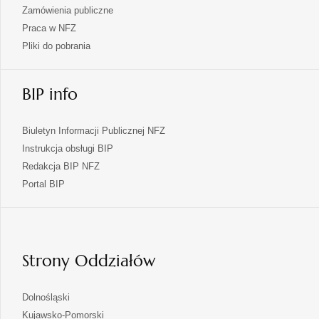
Zamówienia publiczne
Praca w NFZ
Pliki do pobrania
BIP info
Biuletyn Informacji Publicznej NFZ
Instrukcja obsługi BIP
Redakcja BIP NFZ
otwiera
Portal BIP
się
w
nowej
karcie
Strony Oddziałów
otwiera
Dolnośląski
się
otwiera
Kujawsko-Pomorski