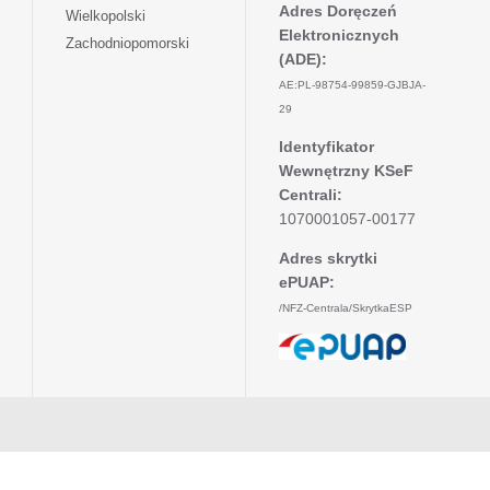
w
się
Adres Doręczeń
otwiera
Wielkopolski
karcie
nowej
w
Elektronicznych
się
otwiera
Zachodniopomorski
karcie
nowej
w
(ADE):
się
karcie
nowej
w
AE:PL-98754-99859-GJBJA-
karcie
nowej
29
karcie
Identyfikator
Wewnętrzny KSeF
Centrali:
1070001057-00177
Adres skrytki
ePUAP:
/NFZ-Centrala/SkrytkaESP
otwiera
się
w
nowej
karcie