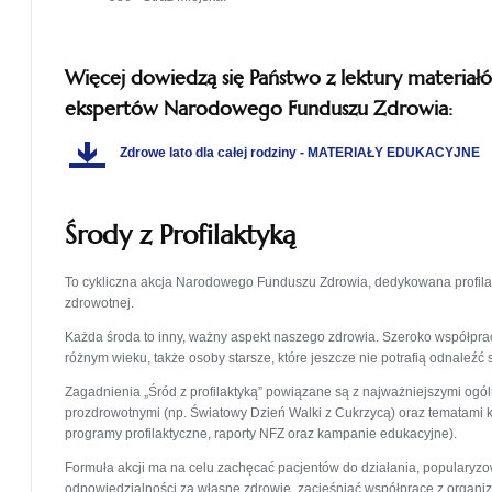
Więcej dowiedzą się Państwo z lektury materia
ekspertów Narodowego Funduszu Zdrowia:
Zdrowe lato dla całej rodziny - MATERIAŁY EDUKACYJNE
Środy z Profilaktyką
To cykliczna akcja Narodowego Funduszu Zdrowia, dedykowana profilakt
zdrowotnej.
Każda środa to inny, ważny aspekt naszego zdrowia. Szeroko współpr
różnym wieku, także osoby starsze, które jeszcze nie potrafią odnaleźć 
Zagadnienia „Śród z profilaktyką” powiązane są z najważniejszymi ogó
prozdrowotnymi (np. Światowy Dzień Walki z Cukrzycą) oraz tematami k
programy profilaktyczne, raporty NFZ oraz kampanie edukacyjne).
Formuła akcji ma na celu zachęcać pacjentów do działania, popularyz
odpowiedzialności za własne zdrowie, zacieśniać współpracę z organi