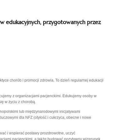
łów edukacyjnych, przygotowanych przez
yce chorób i promocji zdrowia. To dzień regularnej edukacji
acujemy z organizacjami pacjenckimi. Edukujemy osoby w
się w życiu z chorobą.
lnopolskimi lub międzynarodowymi inicjatywami
luczowymi dla NFZ (otyłość i cukrzyca, obecne i nowe
ować i wspierać postawy prozdrowotne, uczyć
zacjami pacjenckimi, a także budować pozytywny wizerunek