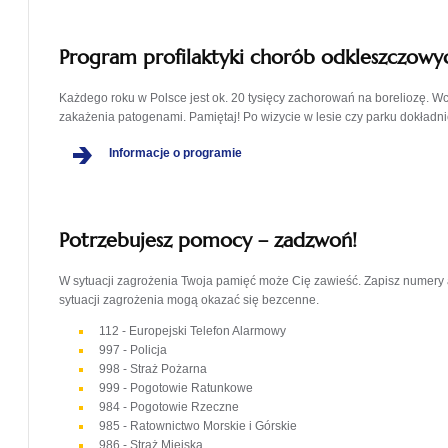
Program profilaktyki chorób odkleszczowy
Każdego roku w Polsce jest ok. 20 tysięcy zachorowań na boreliozę. 
zakażenia patogenami. Pamiętaj! Po wizycie w lesie czy parku dokładnie
Informacje o programie
Potrzebujesz pomocy – zadzwoń!
W sytuacji zagrożenia Twoja pamięć może Cię zawieść. Zapisz numery a
sytuacji zagrożenia mogą okazać się bezcenne.
112 - Europejski Telefon Alarmowy
997 - Policja
998 - Straż Pożarna
999 - Pogotowie Ratunkowe
984 - Pogotowie Rzeczne
985 - Ratownictwo Morskie i Górskie
986 - Straż Miejska.