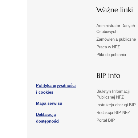
Ważne linki
Administrator Danych
otwiera
otwiera
Osobowych
się
się
Zamówienia publiczne
w
w
Praca w NFZ
otwiera
otwiera
nowej
nowej
Pliki do pobrania
się
się
karcie
karcie
w
w
otwiera
nowej
nowej
BIP info
się
karcie
karcie
w
Polityka prywatności
nowej
otwiera
Biuletyn Informacji
i cookies
karcie
Publicznej NFZ
się
otwiera
Mapa serwisu
w
Instrukcja obsługi BIP
się
nowej
Redakcja BIP NFZ
Deklaracja
w
karcie
otwiera
Portal BIP
otwiera
nowej
dostępności
się
karcie
się
w
w
nowej