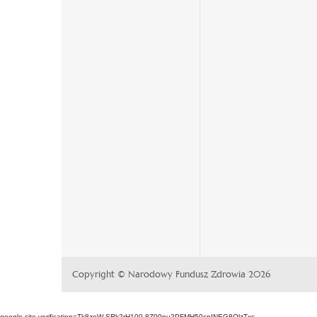
nowej
karcie
karcie
Copyright © Narodowy Fundusz Zdrowia 2026
google-site-verification=Tk8zeW-SRk2rH100-8Z00nu2PFMH50cnINEG8QlzTxc