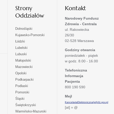
Strony
Kontakt
Oddziałów
Narodowy Fundusz
Zdrowia - Centrala
otwiera
Dolnośląski
ul. Rakowiecka
się
otwiera
Kujawsko-Pomorski
26/30
w
się
02-528 Warszawa
otwiera
Łódzki
nowej
w
się
otwiera
Lubelski
karcie
nowej
Godziny otwarcia
w
się
otwiera
Lubuski
karcie
poniedziałek - piątek
nowej
w
się
otwiera
Małopolski
karcie
w godz. 8.00 - 16.00
nowej
w
się
otwiera
Mazowiecki
karcie
nowej
w
Telefoniczna
się
otwiera
Opolski
karcie
nowej
Informacja
w
się
otwiera
Podkarpacki
karcie
nowej
Pacjenta
w
się
otwiera
Podlaski
karcie
800 190 590
nowej
w
się
otwiera
Pomorski
karcie
nowej
w
Mejl
się
otwiera
Śląski
karcie
nowej
w
KancelariaElektroniczna[at]nfz.gov.pl
się
otwiera
Świętokrzyski
karcie
nowej
[at] = @
w
się
otwiera
Warmińsko-Mazurski
karcie
nowej