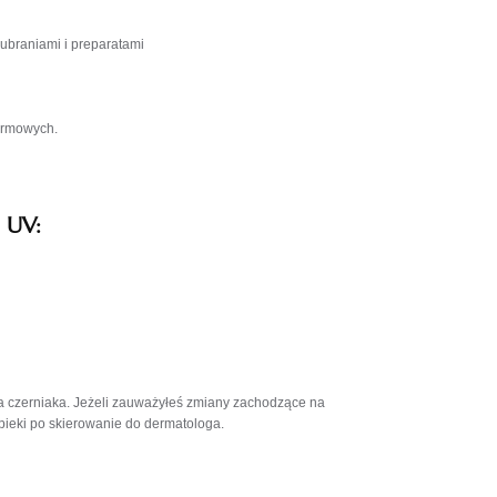
 ubraniami i preparatami
armowych.
 UV:
a czerniaka. Jeżeli zauważyłeś zmiany zachodzące na
pieki po skierowanie do dermatologa.