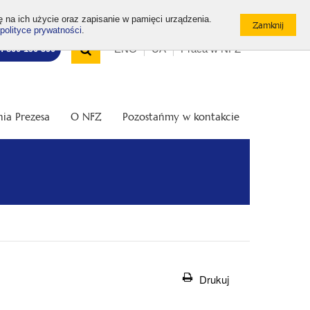
ę na ich użycie oraz zapisanie w pamięci urządzenia.
polityce prywatności
.
Wyszukiwarka
Top
Otwórz
ENG
UA
Praca w NFZ
7: 800 190 590
/
menu
Zamknij
wyszukiwarkę
ia Prezesa
O NFZ
Pozostańmy w kontakcie
Drukuj