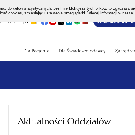
az do celów statystycznych. Jeśli nie blokujesz tych plików, to zgadzasz si
ać cookies, zmieniając ustawienia przeglądarki. Więcej informacji w naszej
Bezpłatna
otwiera
otwiera
otwiera
otwiera
otwiera
otwiera
+
A++
A
A
Infolinia NFZ 24h/
się
się
się
się
się
się
w
w
w
w
w
w
infolinia
dardowa
Średnia
Duża
nowej
nowej
nowej
nowej
nowej
nowej
karcie
karcie
karcie
karcie
karcie
karcie
ość
wielkość
wielkość
ki
czcionki
czcionki
Dla Pacjenta
Dla Świadczeniodawcy
Zarządzen
Aktualności Oddziałów