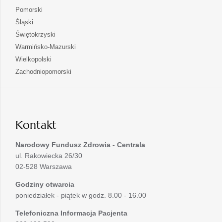
nowej
w
się
otwiera
Pomorski
karcie
nowej
w
się
otwiera
Śląski
karcie
nowej
w
się
otwiera
Świętokrzyski
karcie
nowej
w
się
otwiera
Warmińsko-Mazurski
karcie
nowej
w
się
otwiera
Wielkopolski
karcie
nowej
w
się
otwiera
Zachodniopomorski
karcie
nowej
w
się
karcie
nowej
w
karcie
nowej
karcie
Kontakt
Narodowy Fundusz Zdrowia - Centrala
ul. Rakowiecka 26/30
02-528 Warszawa
Godziny otwarcia
poniedziałek - piątek w godz. 8.00 - 16.00
Telefoniczna Informacja Pacjenta