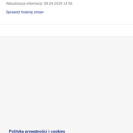
Aktualizacja informacji
: 08.04.2026 14:56
Sprawdź historię zmian
otwiera
otwiera
się
się
w
w
otwiera
otwiera
nowej
nowej
się
się
karcie
karcie
w
w
otwiera
nowej
nowej
się
karcie
karcie
w
otwiera
Polityka prywatności i cookies