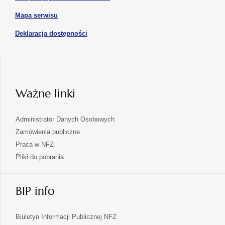
nowej
się
karcie
otwiera
Mapa serwisu
w
się
nowej
otwiera
Deklaracja dostępności
w
karcie
się
nowej
karcie
w
nowej
karcie
Ważne linki
Administrator Danych Osobowych
Zamówienia publiczne
Praca w NFZ
Pliki do pobrania
BIP info
Biuletyn Informacji Publicznej NFZ