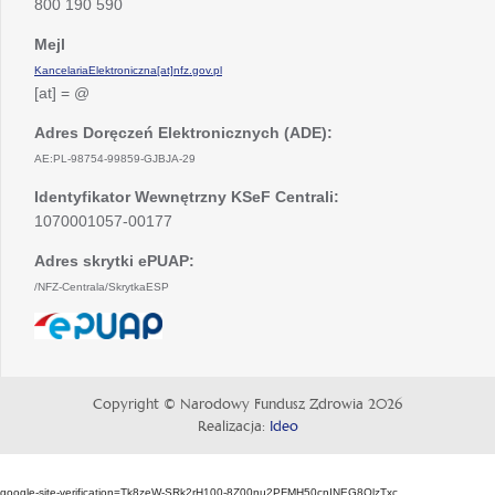
800 190 590
Mejl
KancelariaElektroniczna[at]nfz.gov.pl
[at] = @
Adres Doręczeń Elektronicznych (ADE):
AE:PL-98754-99859-GJBJA-29
Identyfikator Wewnętrzny KSeF Centrali:
1070001057-00177
Adres skrytki ePUAP:
/NFZ-Centrala/SkrytkaESP
otwiera
się
w
nowej
Copyright © Narodowy Fundusz Zdrowia 2026
karcie
Realizacja:
Ideo
google-site-verification=Tk8zeW-SRk2rH100-8Z00nu2PFMH50cnINEG8QlzTxc