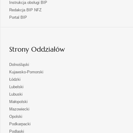
Instrukcja obsługi BIP
Redakcja BIP NFZ
otwiera
Portal BIP
się
w
nowej
karcie
Strony Oddziałów
otwiera
Dolnośląski
się
otwiera
Kujawsko-Pomorski
w
się
otwiera
Łódzki
nowej
w
się
otwiera
Lubelski
karcie
nowej
w
się
otwiera
Lubuski
karcie
nowej
w
się
otwiera
Małopolski
karcie
nowej
w
się
otwiera
Mazowiecki
karcie
nowej
w
się
otwiera
Opolski
karcie
nowej
w
się
otwiera
Podkarpacki
karcie
nowej
w
się
otwiera
Podlaski
karcie