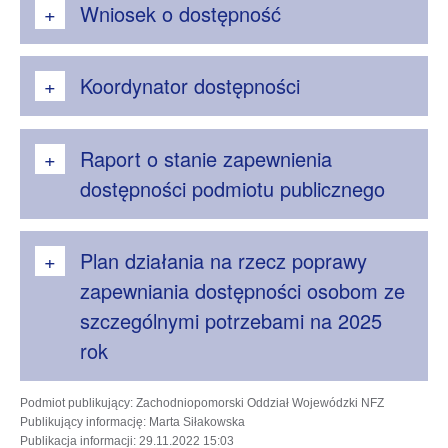
Wniosek o dostępność
Koordynator dostępności
Raport o stanie zapewnienia
dostępności podmiotu publicznego
Plan działania na rzecz poprawy
zapewniania dostępności osobom ze
szczególnymi potrzebami na 2025
rok
Podmiot publikujący
: Zachodniopomorski Oddział Wojewódzki NFZ
Publikujący informację
: Marta Siłakowska
Publikacja informacji
: 29.11.2022 15:03