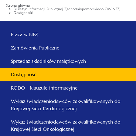
Strona główna
Biuletyn Informacji Publicznej Zachodniopomorskiego OW NFZ
Dostępność
Menu
główne
Praca w NFZ
-
Zamówienia Publiczne
Zachodniopomorski
Sprzedaż składników majątkowych
Dostępność
RODO - klauzule informacyjne
Wykaz świadczeniodawców zakwalifikowanych do
Krajowej Sieci Kardiologicznej
Wykaz świadczeniodawców zakwalifikowanych do
Krajowej Sieci Onkologicznej