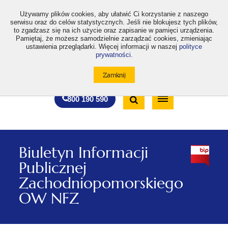
>
Używamy plików cookies, aby ułatwić Ci korzystanie z naszego
serwisu oraz do celów statystycznych. Jeśli nie blokujesz tych plików,
to zgadzasz się na ich użycie oraz zapisanie w pamięci urządzenia.
Pamiętaj, że możesz samodzielnie zarządzać cookies, zmieniając
ustawienia przeglądarki. Więcej informacji w naszej
polityce
prywatności
.
otwiera
otwiera
otwiera
otwiera
otwiera
otwiera
A
A+
A++
A
A
się
się
się
się
się
się
w
w
w
w
w
w
Standardowa
Średnia
Duża
nowej
nowej
nowej
nowej
nowej
nowej
Wyszukiwarka
karcie
karcie
karcie
karcie
karcie
karcie
wielkość
wielkość
wielkość
Bezpłatna
Otwórz
800 190 590
czcionki
czcionki
czcionki
infolinia
/
Zamknij
wyszukiwarkę
Biuletyn Informacji
Publicznej
Zachodniopomorskiego
OW NFZ