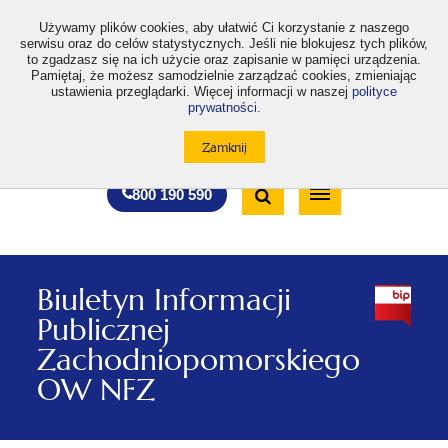
>
Używamy plików cookies, aby ułatwić Ci korzystanie z naszego
serwisu oraz do celów statystycznych. Jeśli nie blokujesz tych plików,
to zgadzasz się na ich użycie oraz zapisanie w pamięci urządzenia.
Pamiętaj, że możesz samodzielnie zarządzać cookies, zmieniając
ustawienia przeglądarki. Więcej informacji w naszej
polityce
prywatności
.
otwiera
otwiera
otwiera
otwiera
otwiera
otwiera
A
A+
A++
A
A
się
się
się
się
się
się
w
w
w
w
w
w
Standardowa
Średnia
Duża
nowej
nowej
nowej
nowej
nowej
nowej
Wyszukiwarka
karcie
karcie
karcie
karcie
karcie
karcie
wielkość
wielkość
wielkość
Bezpłatna
Otwórz
800 190 590
czcionki
czcionki
czcionki
infolinia
/
Zamknij
wyszukiwarkę
Biuletyn Informacji
Publicznej
Zachodniopomorskiego
OW NFZ