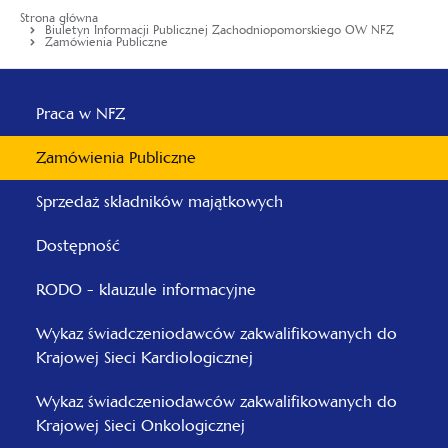
Strona główna
Biuletyn Informacji Publicznej Zachodniopomorskiego OW NFZ
Zamówienia Publiczne
Menu
główne
Praca w NFZ
-
Zamówienia Publiczne
Zachodniopomorski
Sprzedaż składników majątkowych
Dostępność
RODO - klauzule informacyjne
Wykaz świadczeniodawców zakwalifikowanych do
Krajowej Sieci Kardiologicznej
Wykaz świadczeniodawców zakwalifikowanych do
Krajowej Sieci Onkologicznej