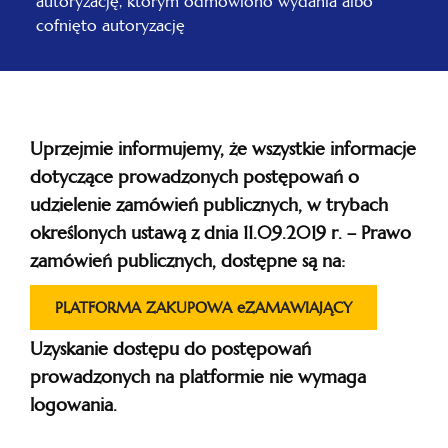
autoryzację, którym odmówiono wydania albo
cofnięto autoryzację
Uprzejmie informujemy, że wszystkie informacje
dotyczące prowadzonych postępowań o
udzielenie zamówień publicznych, w trybach
określonych ustawą z dnia 11.09.2019 r. – Prawo
zamówień publicznych, dostępne są na:
PLATFORMA ZAKUPOWA eZAMAWIAJĄCY
otwiera
Uzyskanie dostępu do postępowań
się w
prowadzonych na platformie nie wymaga
nowej
logowania.
karcie