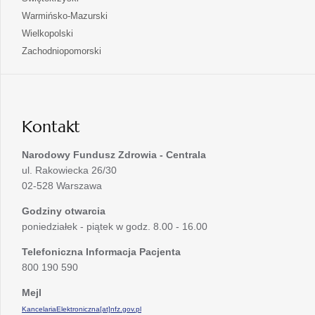
nowej
w
się
otwiera
Warmińsko-Mazurski
karcie
nowej
w
się
otwiera
Wielkopolski
karcie
nowej
w
się
otwiera
Zachodniopomorski
karcie
nowej
w
się
karcie
nowej
w
karcie
nowej
karcie
Kontakt
Narodowy Fundusz Zdrowia - Centrala
ul. Rakowiecka 26/30
02-528 Warszawa
Godziny otwarcia
poniedziałek - piątek w godz. 8.00 - 16.00
Telefoniczna Informacja Pacjenta
800 190 590
Mejl
KancelariaElektroniczna[at]nfz.gov.pl