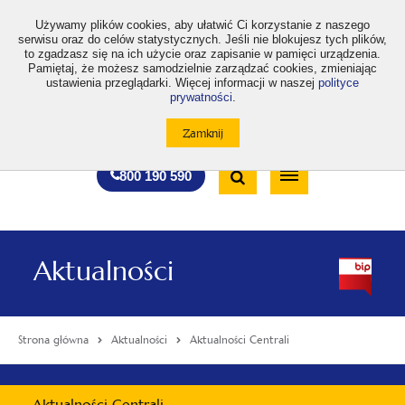
>
Używamy plików cookies, aby ułatwić Ci korzystanie z naszego
serwisu oraz do celów statystycznych. Jeśli nie blokujesz tych plików,
to zgadzasz się na ich użycie oraz zapisanie w pamięci urządzenia.
Pamiętaj, że możesz samodzielnie zarządzać cookies, zmieniając
ustawienia przeglądarki. Więcej informacji w naszej
polityce
prywatności
.
otwiera
otwiera
otwiera
otwiera
otwiera
otwiera
A
A+
A++
A
A
się
się
się
się
się
się
w
w
w
w
w
w
Standardowa
Średnia
Duża
nowej
nowej
nowej
nowej
nowej
nowej
Wyszukiwarka
karcie
karcie
karcie
karcie
karcie
karcie
wielkość
wielkość
wielkość
Bezpłatna
Otwórz
800 190 590
czcionki
czcionki
czcionki
infolinia
/
Zamknij
wyszukiwarkę
Aktualności
Strona główna
Aktualności
Aktualności Centrali
Menu
Aktualności Centrali