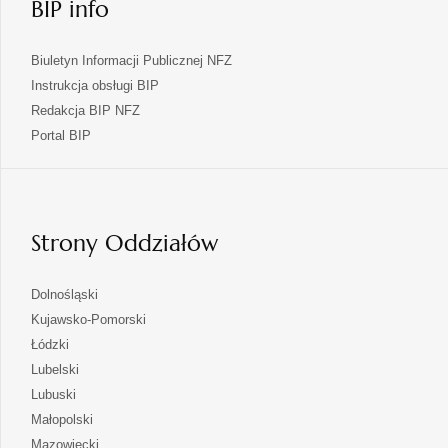
BIP info
Biuletyn Informacji Publicznej NFZ
Instrukcja obsługi BIP
Redakcja BIP NFZ
otwiera
Portal BIP
się
w
nowej
karcie
Strony Oddziałów
otwiera
Dolnośląski
się
otwiera
Kujawsko-Pomorski
w
się
otwiera
Łódzki
nowej
w
się
otwiera
Lubelski
karcie
nowej
w
się
otwiera
Lubuski
karcie
nowej
w
się
otwiera
Małopolski
karcie
nowej
w
się
otwiera
Mazowiecki
karcie