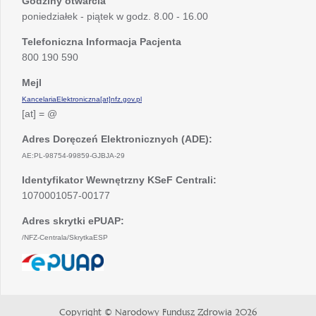
Godziny otwarcia
poniedziałek - piątek w godz. 8.00 - 16.00
Telefoniczna Informacja Pacjenta
800 190 590
Mejl
KancelariaElektroniczna[at]nfz.gov.pl
[at] = @
Adres Doręczeń Elektronicznych (ADE):
AE:PL-98754-99859-GJBJA-29
Identyfikator Wewnętrzny KSeF Centrali:
1070001057-00177
Adres skrytki ePUAP:
/NFZ-Centrala/SkrytkaESP
otwiera
się
w
nowej
Copyright © Narodowy Fundusz Zdrowia 2026