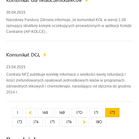
Komunikat dla świadczeniodawców
30.04.2015
Narodowy Fundusz Zdrowia informuje, że komunikat KOL w wersji 1.08
opisujący strukturę kolejek oczekujących prowadzonych w aplikacji Kolejki
Centralne (AP-KOLCE)...
Komunikat DGL
23.04.2015
Centrala NFZ publikuje korektę informacji o wielkości kwoty refundacji i
ilości zrefundowanych opakowań jednostkowych leków w programach
zdrowotnych lekowych i chemioterapii, narastająco od stycznia do grudnia
2014 r.
1
168
169
170
171
172
173
174
175
176
180