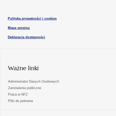
otwiera
nowej
nowej
się
karcie
karcie
w
otwiera
Polityka prywatności i cookies
nowej
się
karcie
otwiera
Mapa serwisu
w
się
nowej
otwiera
Deklaracja dostępności
w
karcie
się
nowej
karcie
w
nowej
karcie
Ważne linki
Administrator Danych Osobowych
Zamówienia publiczne
Praca w NFZ
Pliki do pobrania