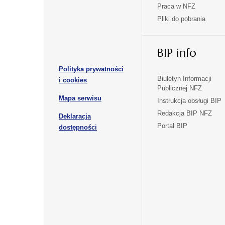
w
w
Praca w NFZ
otwiera
otwiera
nowej
nowej
Pliki do pobrania
się
się
karcie
karcie
w
w
otwiera
nowej
nowej
BIP info
się
karcie
karcie
w
Polityka prywatności
nowej
otwiera
Biuletyn Informacji
i cookies
karcie
Publicznej NFZ
się
otwiera
Mapa serwisu
w
Instrukcja obsługi BIP
się
nowej
Redakcja BIP NFZ
Deklaracja
w
karcie
otwiera
Portal BIP
otwiera
nowej
dostępności
się
karcie
się
w
w
nowej
nowej
karcie
karcie