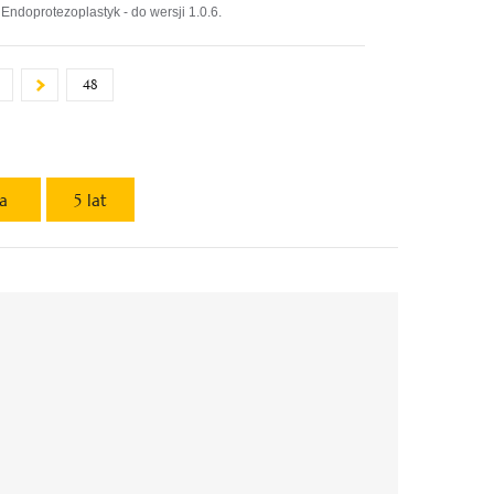
Endoprotezoplastyk - do wersji 1.0.6.
48
ta
5 lat