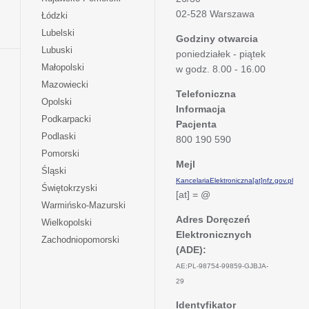
w
się
02-528 Warszawa
otwiera
Łódzki
nowej
w
się
otwiera
Lubelski
karcie
nowej
Godziny otwarcia
w
się
otwiera
Lubuski
karcie
poniedziałek - piątek
nowej
w
się
otwiera
Małopolski
karcie
w godz. 8.00 - 16.00
nowej
w
się
otwiera
Mazowiecki
karcie
nowej
w
Telefoniczna
się
otwiera
Opolski
karcie
nowej
Informacja
w
się
otwiera
Podkarpacki
karcie
nowej
Pacjenta
w
się
otwiera
Podlaski
karcie
800 190 590
nowej
w
się
otwiera
Pomorski
karcie
nowej
w
Mejl
się
otwiera
Śląski
karcie
nowej
w
KancelariaElektroniczna[at]nfz.gov.pl
się
otwiera
Świętokrzyski
karcie
nowej
[at] = @
w
się
otwiera
Warmińsko-Mazurski
karcie
nowej
w
się
Adres Doręczeń
otwiera
Wielkopolski
karcie
nowej
w
Elektronicznych
się
otwiera
Zachodniopomorski
karcie
nowej
w
(ADE):
się
karcie
nowej
w
AE:PL-98754-99859-GJBJA-
karcie
nowej
29
karcie
Identyfikator