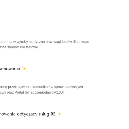
rzenia w wyroby medyczne oraz wagi testów dla jakości
etne środowisko testowe.
gramowania
ą formą przekazywania komunikatów sprawozdawczych i
gowy oraz Portal Świadczeniodawcy/SZOI.
mowania dotyczący usług RE