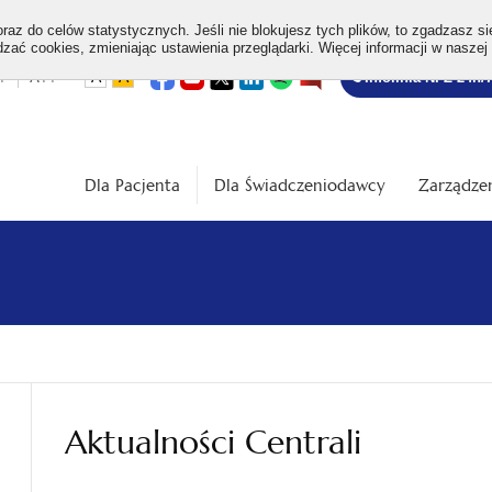
az do celów statystycznych. Jeśli nie blokujesz tych plików, to zgadzasz si
ać cookies, zmieniając ustawienia przeglądarki. Więcej informacji w naszej
Bezpłatna
otwiera
otwiera
otwiera
otwiera
otwiera
otwiera
+
A++
A
A
Infolinia NFZ 24h/
się
się
się
się
się
się
w
w
w
w
w
w
infolinia
dardowa
Średnia
Duża
nowej
nowej
nowej
nowej
nowej
nowej
karcie
karcie
karcie
karcie
karcie
karcie
ość
wielkość
wielkość
ki
czcionki
czcionki
Dla Pacjenta
Dla Świadczeniodawcy
Zarządzen
Aktualności Centrali