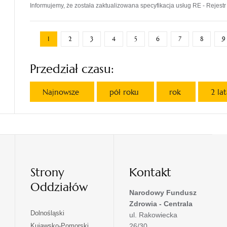
Informujemy, że została zaktualizowana specyfikacja usług RE - Rejestr 
1
2
3
4
5
6
7
8
9
Przedział czasu:
Najnowsze
pół roku
rok
2 la
Strony
Kontakt
Oddziałów
Narodowy Fundusz
Zdrowia - Centrala
otwiera
Dolnośląski
ul. Rakowiecka
się
otwiera
Kujawsko-Pomorski
26/30