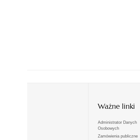
Ważne linki
Administrator Danych
otwiera
otwiera
Osobowych
się
się
Zamówienia publiczne