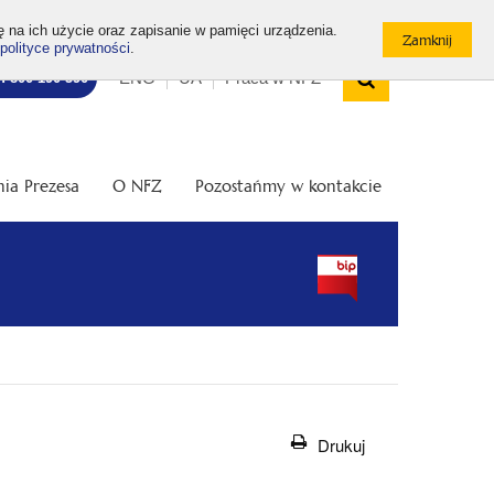
ę na ich użycie oraz zapisanie w pamięci urządzenia.
polityce prywatności
.
Wyszukiw
Top
Otwórz
ENG
UA
Praca w NFZ
7: 800 190 590
/
menu
Zamknij
wyszukiwarkę
ia Prezesa
O NFZ
Pozostańmy w kontakcie
Drukuj