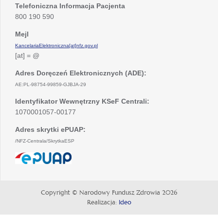
Telefoniczna Informacja Pacjenta
800 190 590
Mejl
KancelariaElektroniczna[at]nfz.gov.pl
[at] = @
Adres Doręczeń Elektronicznych (ADE):
AE:PL-98754-99859-GJBJA-29
Identyfikator Wewnętrzny KSeF Centrali:
1070001057-00177
Adres skrytki ePUAP:
/NFZ-Centrala/SkrytkaESP
otwiera
się
w
nowej
Copyright © Narodowy Fundusz Zdrowia 2026
karcie
Realizacja:
Ideo