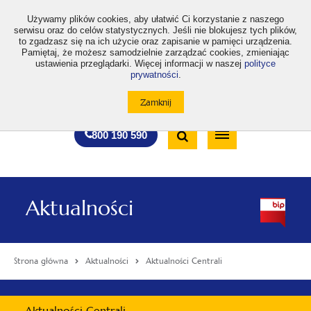
>
Używamy plików cookies, aby ułatwić Ci korzystanie z naszego
serwisu oraz do celów statystycznych. Jeśli nie blokujesz tych plików,
to zgadzasz się na ich użycie oraz zapisanie w pamięci urządzenia.
Pamiętaj, że możesz samodzielnie zarządzać cookies, zmieniając
ustawienia przeglądarki. Więcej informacji w naszej
polityce
prywatności
.
otwiera
otwiera
otwiera
otwiera
otwiera
otwiera
A
A+
A++
A
A
się
się
się
się
się
się
w
w
w
w
w
w
Standardowa
Średnia
Duża
nowej
nowej
nowej
nowej
nowej
nowej
Wyszukiwarka
karcie
karcie
karcie
karcie
karcie
karcie
wielkość
wielkość
wielkość
Bezpłatna
Otwórz
800 190 590
czcionki
czcionki
czcionki
infolinia
/
Zamknij
wyszukiwarkę
Aktualności
Strona główna
Aktualności
Aktualności Centrali
Menu
Aktualności Centrali