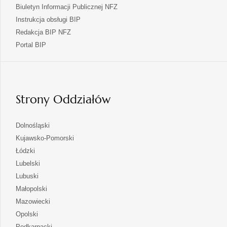
Biuletyn Informacji Publicznej NFZ
Instrukcja obsługi BIP
Redakcja BIP NFZ
otwiera
Portal BIP
się
w
nowej
karcie
Strony Oddziałów
otwiera
Dolnośląski
się
otwiera
Kujawsko-Pomorski
w
się
otwiera
Łódzki
nowej
w
się
otwiera
Lubelski
karcie
nowej
w
się
otwiera
Lubuski
karcie
nowej
w
się
otwiera
Małopolski
karcie
nowej
w
się
otwiera
Mazowiecki
karcie
nowej
w
się
otwiera
Opolski
karcie
nowej
w
się
otwiera
Podkarpacki
karcie