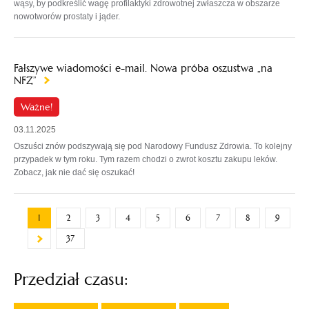
wąsy, by podkreślić wagę profilaktyki zdrowotnej zwłaszcza w obszarze
nowotworów prostaty i jąder.
Fałszywe wiadomości e-mail. Nowa próba oszustwa „na
NFZ”
Ważne!
03.11.2025
Oszuści znów podszywają się pod Narodowy Fundusz Zdrowia. To kolejny
przypadek w tym roku. Tym razem chodzi o zwrot kosztu zakupu leków.
Zobacz, jak nie dać się oszukać!
1
2
3
4
5
6
7
8
9
37
Przedział czasu: