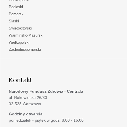
nowej
w
się
otwiera
Podlaski
karcie
nowej
w
się
otwiera
Pomorski
karcie
nowej
w
się
otwiera
Śląski
karcie
nowej
w
się
otwiera
Świętokrzyski
karcie
nowej
w
się
otwiera
Warmińsko-Mazurski
karcie
nowej
w
się
otwiera
Wielkopolski
karcie
nowej
w
się
otwiera
Zachodniopomorski
karcie
nowej
w
się
karcie
nowej
w
karcie
nowej
karcie
Kontakt
Narodowy Fundusz Zdrowia - Centrala
ul. Rakowiecka 26/30
02-528 Warszawa
Godziny otwarcia
poniedziałek - piątek w godz. 8.00 - 16.00