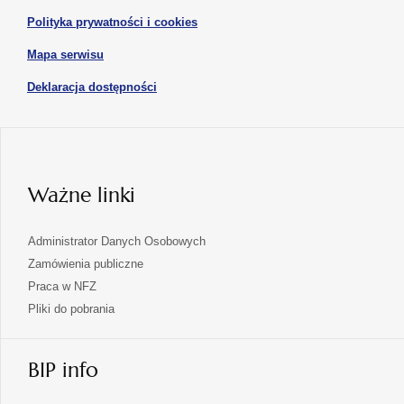
w
otwiera
Polityka prywatności i cookies
nowej
się
karcie
otwiera
Mapa serwisu
w
się
nowej
otwiera
Deklaracja dostępności
w
karcie
się
nowej
karcie
w
nowej
karcie
Ważne linki
Administrator Danych Osobowych
Zamówienia publiczne
Praca w NFZ
Pliki do pobrania
BIP info