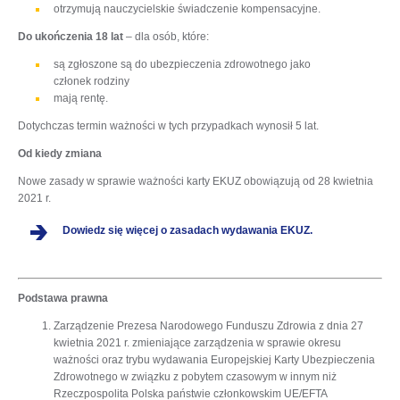
otrzymują nauczycielskie świadczenie kompensacyjne.
Do ukończenia 18 lat
– dla osób, które:
są zgłoszone są do ubezpieczenia zdrowotnego jako
członek rodziny
mają rentę.
Dotychczas termin ważności w tych przypadkach wynosił 5 lat.
Od kiedy zmiana
Nowe zasady w sprawie ważności karty EKUZ obowiązują od 28 kwietnia
2021 r.
otwiera
Dowiedz się więcej o zasadach wydawania EKUZ.
się
w
nowej
karcie
Podstawa prawna
Zarządzenie Prezesa Narodowego Funduszu Zdrowia z dnia 27
kwietnia 2021 r. zmieniające zarządzenia w sprawie okresu
ważności oraz trybu wydawania Europejskiej Karty Ubezpieczenia
Zdrowotnego w związku z pobytem czasowym w innym niż
Rzeczpospolita Polska państwie członkowskim UE/EFTA