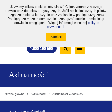
>
Używamy plików cookies, aby ułatwić Ci korzystanie z naszego
serwisu oraz do celów statystycznych. Jeśli nie blokujesz tych plików,
to zgadzasz się na ich użycie oraz zapisanie w pamięci urządzenia.
Pamiętaj, że możesz samodzielnie zarządzać cookies, zmieniając
ustawienia przeglądarki. Więcej informacji w naszej
polityce
prywatności
.
otwiera
otwiera
otwiera
otwiera
otwiera
otwiera
A
A+
A++
A
A
się
się
się
się
się
się
w
w
w
w
w
w
Standardowa
Średnia
Duża
nowej
nowej
nowej
nowej
nowej
nowej
Wyszukiwarka
karcie
karcie
karcie
karcie
karcie
karcie
wielkość
wielkość
wielkość
Bezpłatna
Otwórz
800 190 590
czcionki
czcionki
czcionki
infolinia
/
Zamknij
wyszukiwarkę
Aktualności
Strona główna
Aktualności
Aktualności Oddziałów
Menu
Aktualności Centrali