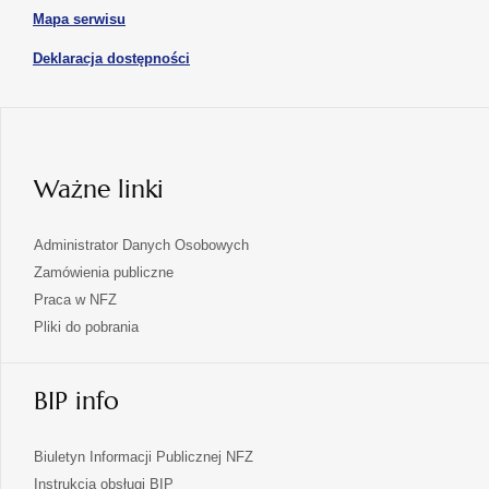
karcie
otwiera
Mapa serwisu
w
się
nowej
otwiera
Deklaracja dostępności
w
karcie
się
nowej
karcie
w
nowej
karcie
Ważne linki
Administrator Danych Osobowych
Zamówienia publiczne
Praca w NFZ
Pliki do pobrania
BIP info
Biuletyn Informacji Publicznej NFZ
Instrukcja obsługi BIP