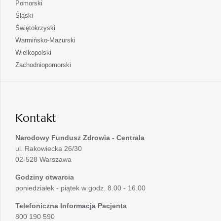
otwiera
Pomorski
karcie
nowej
w
się
otwiera
Śląski
karcie
nowej
w
się
otwiera
Świętokrzyski
karcie
nowej
w
się
otwiera
Warmińsko-Mazurski
karcie
nowej
w
się
otwiera
Wielkopolski
karcie
nowej
w
się
otwiera
Zachodniopomorski
karcie
nowej
w
się
karcie
nowej
w
karcie
nowej
karcie
Kontakt
Narodowy Fundusz Zdrowia - Centrala
ul. Rakowiecka 26/30
02-528 Warszawa
Godziny otwarcia
poniedziałek - piątek w godz. 8.00 - 16.00
Telefoniczna Informacja Pacjenta
800 190 590