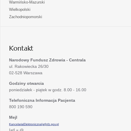
się
otwiera
Warmińsko-Mazurski
karcie
nowej
w
się
otwiera
Wielkopolski
karcie
nowej
w
się
otwiera
Zachodniopomorski
karcie
nowej
w
się
karcie
nowej
w
karcie
nowej
karcie
Kontakt
Narodowy Fundusz Zdrowia - Centrala
ul. Rakowiecka 26/30
02-528 Warszawa
Godziny otwarcia
poniedziałek - piątek w godz. 8.00 - 16.00
Telefoniczna Informacja Pacjenta
800 190 590
Mejl
KancelariaElektroniczna[at]nfz.gov.pl
[at] = @