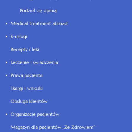
otwiera
Podziel się opinią
się
Medical treatment abroad
w
nowej
E-usługi
karcie
Recepty i leki
Leczenie i świadczenia
Prawa pacjenta
Skargi i wnioski
Obsługa klientów
Organizacje pacjentów
Magazyn dla pacjentów „Ze Zdrowiem”