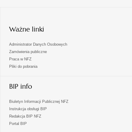
się
nowej
karcie
w
nowej
karcie
Ważne linki
Administrator Danych Osobowych
Zamówienia publiczne
Praca w NFZ
Pliki do pobrania
BIP info
Biuletyn Informacji Publicznej NFZ
Instrukcja obsługi BIP
Redakcja BIP NFZ
otwiera
Portal BIP
się