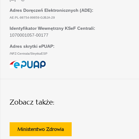
Adres Doręczeń Elektronicznych (ADE):
AE:PL-98754-99859-GJBJA-29
Identyfikator Wewnętrzny KSeF Centrali:
1070001057-00177
Adres skrytki ePUAP:
/NFZ-Centrala/SkrytkaESP
otwiera
się
w
nowej
karcie
Zobacz także:
otwiera
Ministerstwo Zdrowia
się