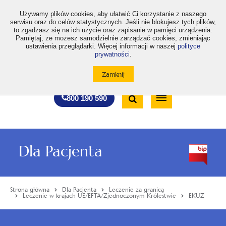
>
Używamy plików cookies, aby ułatwić Ci korzystanie z naszego
serwisu oraz do celów statystycznych. Jeśli nie blokujesz tych plików,
to zgadzasz się na ich użycie oraz zapisanie w pamięci urządzenia.
Pamiętaj, że możesz samodzielnie zarządzać cookies, zmieniając
ustawienia przeglądarki. Więcej informacji w naszej
polityce
prywatności
.
otwiera
otwiera
otwiera
otwiera
otwiera
otwiera
A
A+
A++
A
A
się
się
się
się
się
się
w
w
w
w
w
w
Standardowa
Średnia
Duża
nowej
nowej
nowej
nowej
nowej
nowej
Wyszukiwarka
karcie
karcie
karcie
karcie
karcie
karcie
wielkość
wielkość
wielkość
Bezpłatna
Otwórz
800 190 590
czcionki
czcionki
czcionki
infolinia
/
Zamknij
wyszukiwarkę
Dla Pacjenta
Strona główna
Dla Pacjenta
Leczenie za granicą
Leczenie w krajach UE/EFTA/Zjednoczonym Królestwie
EKUZ
Menu