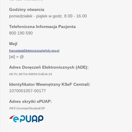
Godziny otwarcia
poniedziałek - piątek w godz. 8.00 - 16.00
Telefoniczna Informacja Pacjenta
800 190 590
Mejl
KancelariaElektroniczna[at]nfz.gov.pl
[at] = @
Adres Doręczeń Elektronicznych (ADE):
AE:PL-98754-99859-GJBJA-29
Identyfikator Wewnętrzny KSeF Centrali:
1070001057-00177
Adres skrytki ePUAP:
/NFZ-Centrala/SkrytkaESP
otwiera
się
w