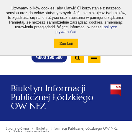
>
Używamy plików cookies, aby ułatwić Ci korzystanie z naszego
serwisu oraz do celów statystycznych. Jeśli nie blokujesz tych plików,
to zgadzasz się na ich użycie oraz zapisanie w pamięci urządzenia.
Pamiętaj, że możesz samodzielnie zarządzać cookies, zmieniając
ustawienia przeglądarki. Więcej informacji w naszej
polityce
prywatności
.
otwiera
otwiera
otwiera
otwiera
otwiera
otwiera
A
A+
A++
A
A
się
się
się
się
się
się
w
w
w
w
w
w
Standardowa
Średnia
Duża
nowej
nowej
nowej
nowej
nowej
nowej
Wyszukiwarka
karcie
karcie
karcie
karcie
karcie
karcie
wielkość
wielkość
wielkość
Bezpłatna
Otwórz
800 190 590
czcionki
czcionki
czcionki
infolinia
/
Zamknij
wyszukiwarkę
Biuletyn Informacji
Publicznej Łódzkiego
OW NFZ
Strona główna
Biuletyn Informacji Publicznej Łódzkiego OW NFZ