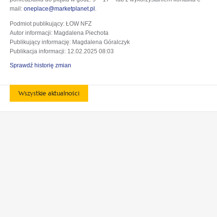
mail:
oneplace@marketplanet.pl
.
Podmiot publikujący
: ŁOW NFZ
Autor informacji
: Magdalena Piechota
Publikujący informację
: Magdalena Góralczyk
Publikacja informacji
: 12.02.2025 08:03
Sprawdź historię zmian
Wszystkie aktualności
otwiera
otwiera
się
się
w
w
otwiera
otwiera
nowej
nowej