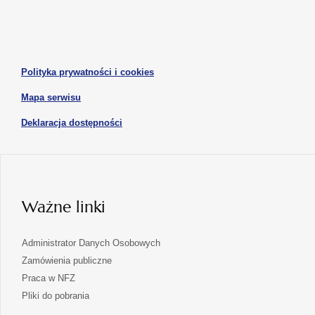
się
się
karcie
karcie
w
w
otwiera
nowej
nowej
się
karcie
karcie
w
otwiera
Polityka prywatności i cookies
nowej
się
karcie
otwiera
Mapa serwisu
w
się
nowej
otwiera
Deklaracja dostępności
w
karcie
się
nowej
karcie
w
nowej
karcie
Ważne linki
Administrator Danych Osobowych
Zamówienia publiczne
Praca w NFZ
Pliki do pobrania