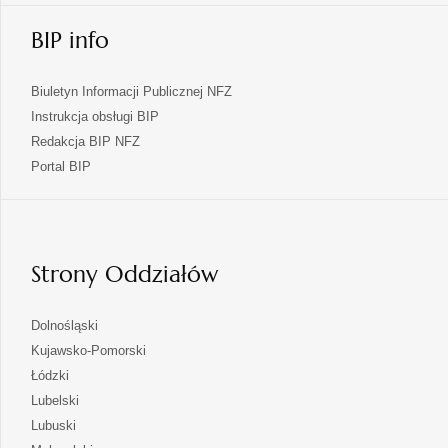
BIP info
Biuletyn Informacji Publicznej NFZ
Instrukcja obsługi BIP
Redakcja BIP NFZ
otwiera
Portal BIP
się
w
nowej
karcie
Strony Oddziałów
otwiera
Dolnośląski
się
otwiera
Kujawsko-Pomorski
w
się
otwiera
Łódzki
nowej
w
się
otwiera
Lubelski
karcie
nowej
w
się
otwiera
Lubuski
karcie
nowej
w
się