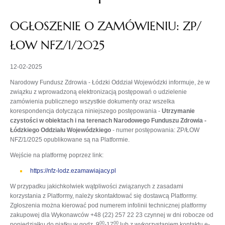
OGŁOSZENIE O ZAMÓWIENIU: ZP/
ŁOW NFZ/1/2025
12-02-2025
Narodowy Fundusz Zdrowia - Łódzki Oddział Wojewódzki informuje, że w
związku z wprowadzoną elektronizacją postępowań o udzielenie
zamówienia publicznego wszystkie dokumenty oraz wszelka
korespondencja dotycząca niniejszego postępowania -
Utrzymanie
czystości w obiektach i na terenach Narodowego Funduszu Zdrowia -
Łódzkiego Oddziału Wojewódzkiego
- numer postępowania: ZP/ŁOW
NFZ/1/2025 opublikowane są na Platformie.
Wejście na platformę poprzez link:
https://nfz-lodz.ezamawiajacy.pl
W przypadku jakichkolwiek wątpliwości związanych z zasadami
korzystania z Platformy, należy skontaktować się dostawcą Platformy.
Zgłoszenia można kierować pod numerem infolinii technicznej platformy
zakupowej dla Wykonawców +48 (22) 257 22 23 czynnej w dni robocze od
00
00
poniedziałku do piątku w godz. 9
-17
lub z wykorzystaniem kontaktu e-