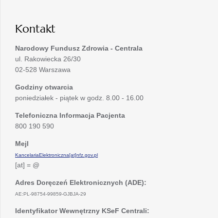
karcie
nowej
karcie
Kontakt
Narodowy Fundusz Zdrowia - Centrala
ul. Rakowiecka 26/30
02-528 Warszawa
Godziny otwarcia
poniedziałek - piątek w godz. 8.00 - 16.00
Telefoniczna Informacja Pacjenta
800 190 590
Mejl
KancelariaElektroniczna[at]nfz.gov.pl
[at] = @
Adres Doręczeń Elektronicznych (ADE):
AE:PL-98754-99859-GJBJA-29
Identyfikator Wewnętrzny KSeF Centrali: