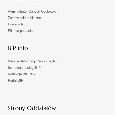
Administrator Danych Osobowych
Zamówienia publiczne
Praca w NFZ
Pliki do pobrania
BIP info
Biuletyn Informacji Publicznej NFZ
Instrukcja obsługi BIP
Redakcja BIP NFZ
otwiera
Portal BIP
się
w
nowej
karcie
Strony Oddziałów