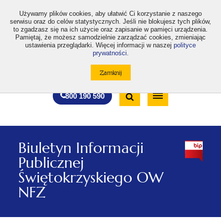
>
Używamy plików cookies, aby ułatwić Ci korzystanie z naszego
serwisu oraz do celów statystycznych. Jeśli nie blokujesz tych plików,
to zgadzasz się na ich użycie oraz zapisanie w pamięci urządzenia.
Pamiętaj, że możesz samodzielnie zarządzać cookies, zmieniając
ustawienia przeglądarki. Więcej informacji w naszej
polityce
prywatności
.
otwiera
otwiera
otwiera
otwiera
otwiera
otwiera
A
A+
A++
A
A
się
się
się
się
się
się
w
w
w
w
w
w
Standardowa
Średnia
Duża
nowej
nowej
nowej
nowej
nowej
nowej
Wyszukiwarka
karcie
karcie
karcie
karcie
karcie
karcie
wielkość
wielkość
wielkość
Bezpłatna
Otwórz
800 190 590
czcionki
czcionki
czcionki
infolinia
/
Zamknij
wyszukiwarkę
Biuletyn Informacji
Publicznej
Świętokrzyskiego OW
NFZ