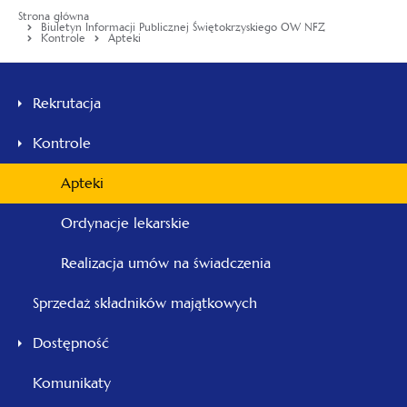
Strona główna
Biuletyn Informacji Publicznej Świętokrzyskiego OW NFZ
Kontrole
Apteki
Menu
główne
Rekrutacja
-
Kontrole
Świętokrzyski
Apteki
Ordynacje lekarskie
Realizacja umów na świadczenia
Sprzedaż składników majątkowych
Dostępność
Komunikaty