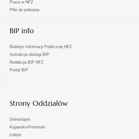
Praca w NFZ
Pliki do pobrania
BIP info
Biuletyn Informacji Publicznej NFZ
Instrukcja obsługi BIP
Redakcja BIP NFZ
otwiera
Portal BIP
się
w
nowej
karcie
Strony Oddziałów
otwiera
Dolnośląski
się
otwiera
Kujawsko-Pomorski
w
się
otwiera
Łódzki
nowej
w