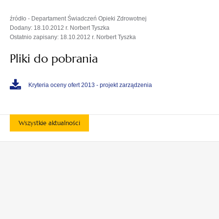
źródło - Departament Świadczeń Opieki Zdrowotnej
Dodany: 18.10.2012 r. Norbert Tyszka
Ostatnio zapisany: 18.10.2012 r. Norbert Tyszka
Pliki do pobrania
Kryteria oceny ofert 2013 - projekt zarządzenia
Wszystkie aktualności
otwiera
otwiera