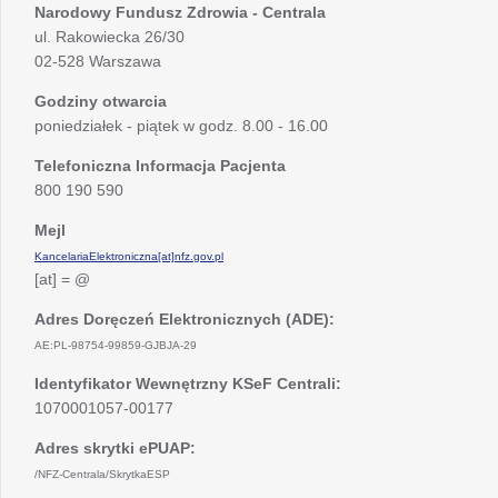
Narodowy Fundusz Zdrowia - Centrala
ul. Rakowiecka 26/30
02-528 Warszawa
Godziny otwarcia
poniedziałek - piątek w godz. 8.00 - 16.00
Telefoniczna Informacja Pacjenta
800 190 590
Mejl
KancelariaElektroniczna[at]nfz.gov.pl
[at] = @
Adres Doręczeń Elektronicznych (ADE):
AE:PL-98754-99859-GJBJA-29
Identyfikator Wewnętrzny KSeF Centrali:
1070001057-00177
Adres skrytki ePUAP:
/NFZ-Centrala/SkrytkaESP