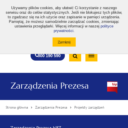
>
Używamy plików cookies, aby ułatwić Ci korzystanie z naszego
serwisu oraz do celów statystycznych. Jeśli nie blokujesz tych plików,
to zgadzasz się na ich użycie oraz zapisanie w pamięci urządzenia.
Pamiętaj, że możesz samodzielnie zarządzać cookies, zmieniając
ustawienia przeglądarki. Więcej informacji w naszej
polityce
prywatności
.
otwiera
otwiera
otwiera
otwiera
otwiera
otwiera
A
A+
A++
A
A
się
się
się
się
się
się
w
w
w
w
w
w
Standardowa
Średnia
Duża
nowej
nowej
nowej
nowej
nowej
nowej
Wyszukiwarka
karcie
karcie
karcie
karcie
karcie
karcie
wielkość
wielkość
wielkość
Bezpłatna
Otwórz
800 190 590
czcionki
czcionki
czcionki
infolinia
/
Zamknij
wyszukiwarkę
Zarządzenia Prezesa
Strona główna
Zarządzenia Prezesa
Projekty zarządzeń
Menu
Zarządzenia Prezesa NFZ