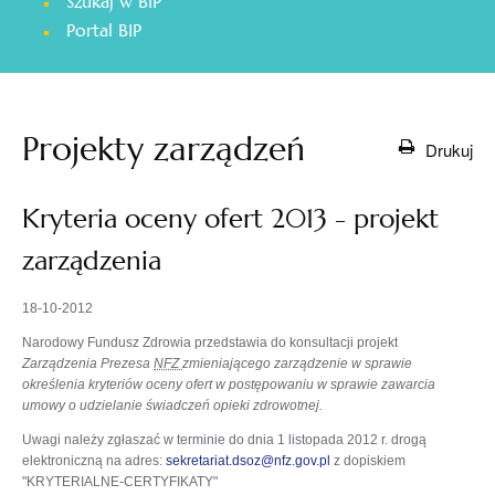
Szukaj w BIP
otwiera
Portal BIP
się
w
nowej
karcie
Projekty zarządzeń
Drukuj
Kryteria oceny ofert 2013 - projekt
zarządzenia
18-10-2012
Narodowy Fundusz Zdrowia przedstawia do konsultacji projekt
Zarządzenia Prezesa
NFZ
zmieniającego zarządzenie w sprawie
określenia kryteriów oceny ofert w postępowaniu w sprawie zawarcia
umowy o udzielanie świadczeń opieki zdrowotnej.
Uwagi należy zgłaszać w terminie do dnia 1 listopada 2012 r. drogą
elektroniczną na adres:
sekretariat.dsoz@nfz.gov.pl
z dopiskiem
"KRYTERIALNE-CERTYFIKATY"