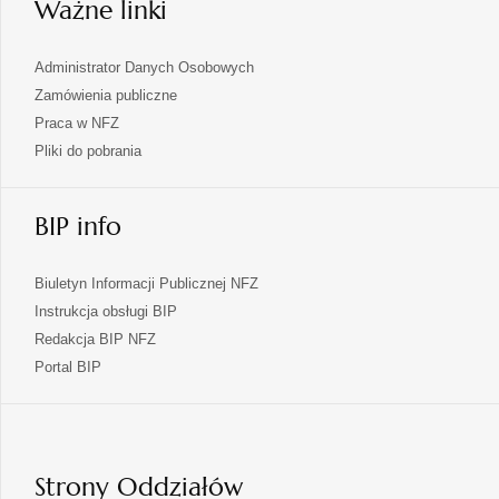
Ważne linki
Administrator Danych Osobowych
Zamówienia publiczne
Praca w NFZ
Pliki do pobrania
BIP info
Biuletyn Informacji Publicznej NFZ
Instrukcja obsługi BIP
Redakcja BIP NFZ
otwiera
Portal BIP
się
w
nowej
karcie
Strony Oddziałów