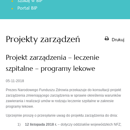
Szukaj w BIP
otwiera
Portal BIP
się
w
nowej
karcie
Projekty zarządzeń
Drukuj
Projekt zarządzenia – leczenie
szpitalne – programy lekowe
05-11-2018
Prezes Narodowego Funduszu Zdrowia przekazuje do konsultacji projekt
zarządzenia zmieniającego zarządzenia w sprawie określenia warunków
zawierania i realizacji umów w rodzaju leczenie szpitalne w zakresie
programy lekowe.
Uprzejmie proszę o przesyłanie uwag do projektu zarządzenia do dnia:
1)
12 listopada 2018 r.
– dotyczy oddziałów wojewódzkich NFZ;