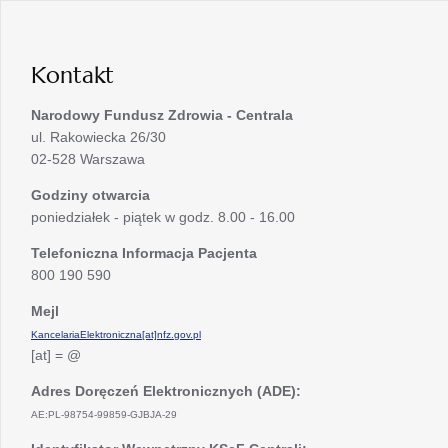
w
karcie
nowej
karcie
Kontakt
Narodowy Fundusz Zdrowia - Centrala
ul. Rakowiecka 26/30
02-528 Warszawa
Godziny otwarcia
poniedziałek - piątek w godz. 8.00 - 16.00
Telefoniczna Informacja Pacjenta
800 190 590
Mejl
KancelariaElektroniczna[at]nfz.gov.pl
[at] = @
Adres Doręczeń Elektronicznych (ADE):
AE:PL-98754-99859-GJBJA-29