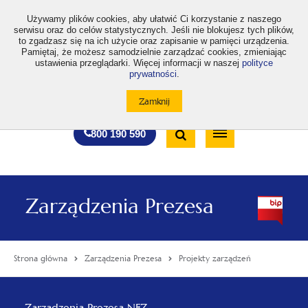
>
Używamy plików cookies, aby ułatwić Ci korzystanie z naszego
serwisu oraz do celów statystycznych. Jeśli nie blokujesz tych plików,
to zgadzasz się na ich użycie oraz zapisanie w pamięci urządzenia.
Pamiętaj, że możesz samodzielnie zarządzać cookies, zmieniając
ustawienia przeglądarki. Więcej informacji w naszej
polityce
prywatności
.
otwiera
otwiera
otwiera
otwiera
otwiera
otwiera
A
A+
A++
A
A
się
się
się
się
się
się
w
w
w
w
w
w
Standardowa
Średnia
Duża
nowej
nowej
nowej
nowej
nowej
nowej
Wyszukiwarka
karcie
karcie
karcie
karcie
karcie
karcie
wielkość
wielkość
wielkość
Bezpłatna
Otwórz
800 190 590
czcionki
czcionki
czcionki
infolinia
/
Zamknij
wyszukiwarkę
Zarządzenia Prezesa
Strona główna
Zarządzenia Prezesa
Projekty zarządzeń
Menu
Zarządzenia Prezesa NFZ