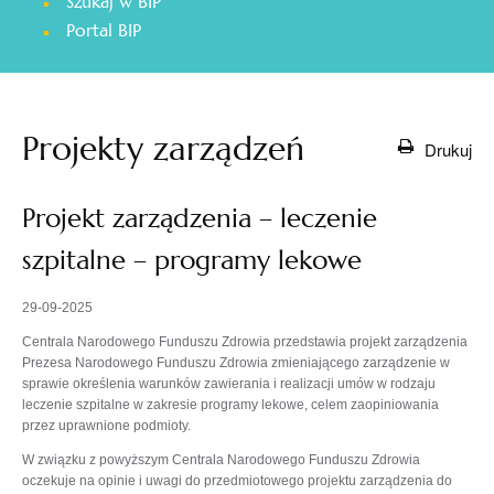
Szukaj w BIP
otwiera
Portal BIP
się
w
nowej
karcie
Projekty zarządzeń
Drukuj
Projekt zarządzenia – leczenie
szpitalne – programy lekowe
29-09-2025
Centrala Narodowego Funduszu Zdrowia przedstawia projekt zarządzenia
Prezesa Narodowego Funduszu Zdrowia zmieniającego zarządzenie w
sprawie określenia warunków zawierania i realizacji umów w rodzaju
leczenie szpitalne w zakresie programy lekowe, celem zaopiniowania
przez uprawnione podmioty.
W związku z powyższym Centrala Narodowego Funduszu Zdrowia
oczekuje na opinie i uwagi do przedmiotowego projektu zarządzenia do