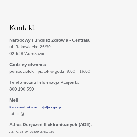
się
karcie
nowej
w
karcie
nowej
karcie
Kontakt
Narodowy Fundusz Zdrowia - Centrala
ul. Rakowiecka 26/30
02-528 Warszawa
Godziny otwarcia
poniedziałek - piątek w godz. 8.00 - 16.00
Telefoniczna Informacja Pacjenta
800 190 590
Mejl
KancelariaElektroniczna[at]nfz.gov.pl
[at] = @
Adres Doręczeń Elektronicznych (ADE):
AE:PL-98754-99859-GJBJA-29