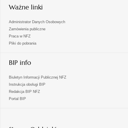
Ważne linki
Administrator Danych Osobowych
Zamówienia publiczne
Praca w NFZ
Pliki do pobrania
BIP info
Biuletyn Informacji Publicznej NFZ
Instrukcja obsługi BIP
Redakcja BIP NFZ
otwiera
Portal BIP
się
w
nowej
karcie