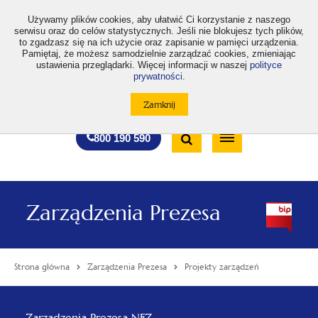
>
Używamy plików cookies, aby ułatwić Ci korzystanie z naszego
serwisu oraz do celów statystycznych. Jeśli nie blokujesz tych plików,
to zgadzasz się na ich użycie oraz zapisanie w pamięci urządzenia.
Pamiętaj, że możesz samodzielnie zarządzać cookies, zmieniając
ustawienia przeglądarki. Więcej informacji w naszej
polityce
prywatności
.
otwiera
otwiera
otwiera
otwiera
otwiera
otwiera
A
A+
A++
A
A
się
się
się
się
się
się
w
w
w
w
w
w
Standardowa
Średnia
Duża
nowej
nowej
nowej
nowej
nowej
nowej
Wyszukiwarka
karcie
karcie
karcie
karcie
karcie
karcie
wielkość
wielkość
wielkość
Bezpłatna
Otwórz
800 190 590
czcionki
czcionki
czcionki
infolinia
/
Zamknij
wyszukiwarkę
Zarządzenia Prezesa
Strona główna
Zarządzenia Prezesa
Projekty zarządzeń
Menu
Zarządzenia Prezesa NFZ