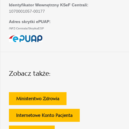
Identyfikator Wewnętrzny KSeF Centrali:
1070001057-00177
Adres skrytki ePUAP:
/NFZ-Centrala/SkrytkaESP
otwiera
się
w
nowej
karcie
Zobacz także:
otwiera
Ministerstwo Zdrowia
się
w
otwiera
Internetowe Konto Pacjenta
nowej
się
karcie
w