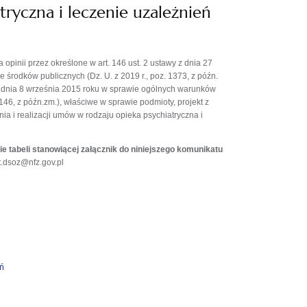
tryczna i leczenie uzależnień
inii przez określone w art. 146 ust. 2 ustawy z dnia 27
 środków publicznych (Dz. U. z 2019 r., poz. 1373, z późn.
a z dnia 8 września 2015 roku w sprawie ogólnych warunków
146, z późn.zm.), właściwe w sprawie podmioty, projekt z
ia i realizacji umów w rodzaju opieka psychiatryczna i
e tabeli stanowiącej załącznik do niniejszego komunikatu
t.dsoz@nfz.gov.pl
eń