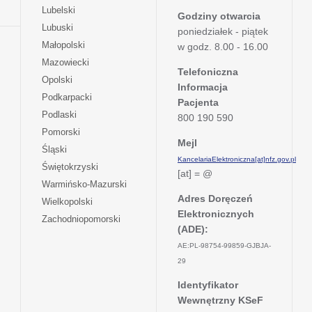
w
się
otwiera
Lubelski
karcie
nowej
Godziny otwarcia
w
się
otwiera
Lubuski
karcie
poniedziałek - piątek
nowej
w
się
otwiera
Małopolski
karcie
w godz. 8.00 - 16.00
nowej
w
się
otwiera
Mazowiecki
karcie
nowej
w
Telefoniczna
się
otwiera
Opolski
karcie
nowej
Informacja
w
się
otwiera
Podkarpacki
karcie
nowej
Pacjenta
w
się
otwiera
Podlaski
karcie
800 190 590
nowej
w
się
otwiera
Pomorski
karcie
nowej
w
Mejl
się
otwiera
Śląski
karcie
nowej
w
KancelariaElektroniczna[at]nfz.gov.pl
się
otwiera
Świętokrzyski
karcie
nowej
[at] = @
w
się
otwiera
Warmińsko-Mazurski
karcie
nowej
w
się
Adres Doręczeń
otwiera
Wielkopolski
karcie
nowej
w
Elektronicznych
się
otwiera
Zachodniopomorski
karcie
nowej
w
(ADE):
się
karcie
nowej
w
AE:PL-98754-99859-GJBJA-
karcie
nowej
29
karcie
Identyfikator
Wewnętrzny KSeF