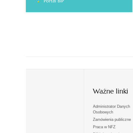
otwiera
Portal BIP
się
w
nowej
karcie
Ważne linki
Administrator Danych
otwiera
otwiera
Osobowych
się
się
Zamówienia publiczne
w
w
Praca w NFZ
otwiera
otwiera
nowej
nowej