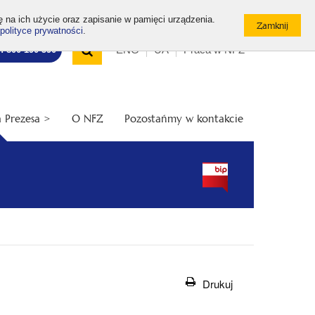
ę na ich użycie oraz zapisanie w pamięci urządzenia.
polityce prywatności
.
Wyszukiwarka
Top
Otwórz
ENG
UA
Praca w NFZ
7: 800 190 590
/
menu
Zamknij
wyszukiwarkę
 Prezesa >
O NFZ
Pozostańmy w kontakcie
Drukuj