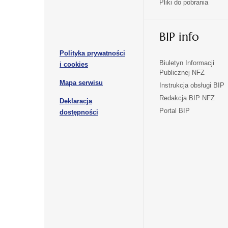
Pliki do pobrania
się
się
karcie
karcie
w
w
otwiera
nowej
nowej
BIP info
się
karcie
karcie
w
Polityka prywatności
nowej
otwiera
Biuletyn Informacji
i cookies
karcie
Publicznej NFZ
się
otwiera
Mapa serwisu
w
Instrukcja obsługi BIP
się
nowej
Redakcja BIP NFZ
Deklaracja
w
karcie
otwiera
Portal BIP
otwiera
nowej
dostępności
się
karcie
się
w
w
nowej
nowej
karcie
karcie