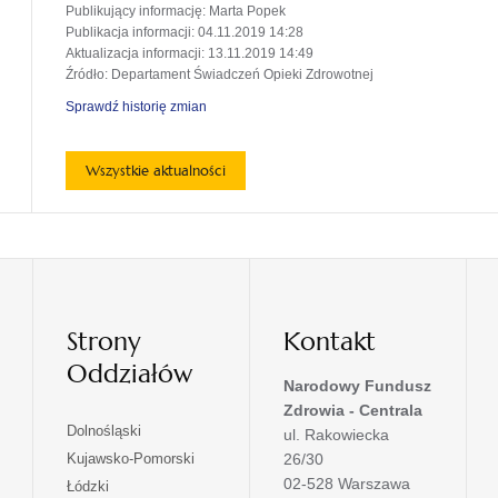
Publikujący informację
: Marta Popek
Publikacja informacji
: 04.11.2019 14:28
Aktualizacja informacji
: 13.11.2019 14:49
Źródło
: Departament Świadczeń Opieki Zdrowotnej
Sprawdź historię zmian
Wszystkie aktualności
Strony
Kontakt
Oddziałów
Narodowy Fundusz
Zdrowia - Centrala
otwiera
Dolnośląski
ul. Rakowiecka
się
otwiera
Kujawsko-Pomorski
26/30
w
się
02-528 Warszawa
otwiera
Łódzki
nowej