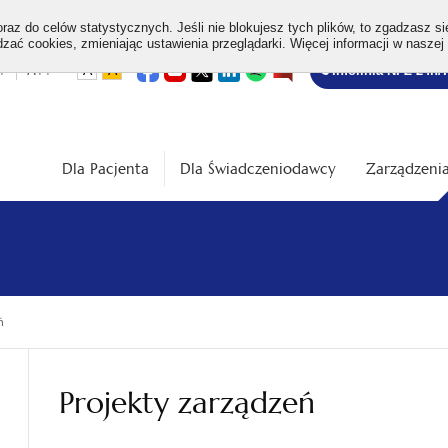
az do celów statystycznych. Jeśli nie blokujesz tych plików, to zgadzasz si
ać cookies, zmieniając ustawienia przeglądarki. Więcej informacji w naszej
Bezpłatna
otwiera
otwiera
otwiera
otwiera
otwiera
otwiera
+
A++
A
A
Infolinia NFZ 24h/
się
się
się
się
się
się
w
w
w
w
w
w
infolinia
dardowa
Średnia
Duża
nowej
nowej
nowej
nowej
nowej
nowej
karcie
karcie
karcie
karcie
karcie
karcie
ość
wielkość
wielkość
ki
czcionki
czcionki
Dla Pacjenta
Dla Świadczeniodawcy
Zarządzenia
ń
Projekty zarządzeń