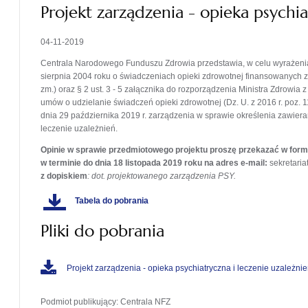
Projekt zarządzenia - opieka psychia
04-11-2019
Centrala Narodowego Funduszu Zdrowia przedstawia, w celu wyrażenia op
sierpnia 2004 roku o świadczeniach opieki zdrowotnej finansowanych ze
zm.) oraz § 2 ust. 3 - 5 załącznika do rozporządzenia Ministra Zdrowi
umów o udzielanie świadczeń opieki zdrowotnej (Dz. U. z 2016 r. poz. 1
dnia 29 października 2019 r. zarządzenia w sprawie określenia zawieran
leczenie uzależnień.
Opinie w sprawie przedmiotowego projektu proszę przekazać w formi
w terminie do dnia 18 listopada 2019 roku na adres e-mail:
sekretaria
z dopiskiem
: dot. projektowanego zarządzenia PSY.
Tabela do pobrania
Pliki do pobrania
Projekt zarządzenia - opieka psychiatryczna i leczenie uzależni
Podmiot publikujący
: Centrala NFZ