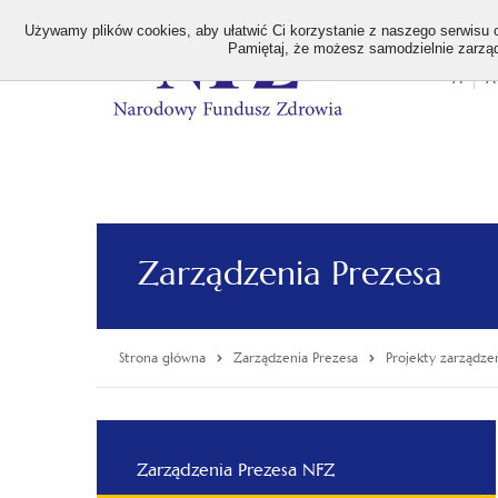
>
Używamy plików cookies, aby ułatwić Ci korzystanie z naszego serwisu or
Pamiętaj, że możesz samodzielnie zarządz
A
A
Stan
wielk
czcion
Zarządzenia Prezesa
Strona główna
Zarządzenia Prezesa
Projekty zarządze
Menu
Zarządzenia Prezesa NFZ