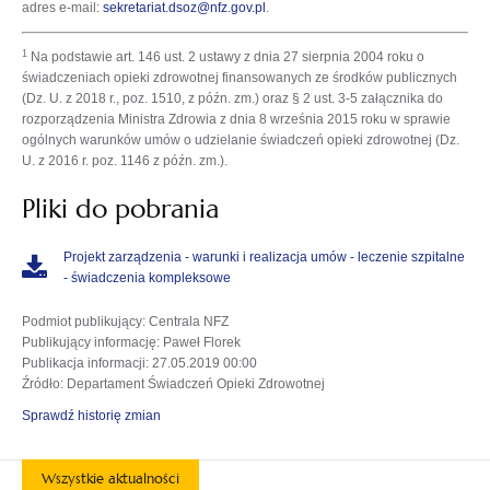
adres e-mail:
sekretariat.dsoz@nfz.gov.pl
.
1
Na podstawie art. 146 ust. 2 ustawy z dnia 27 sierpnia 2004 roku o
świadczeniach opieki zdrowotnej finansowanych ze środków publicznych
(Dz. U. z 2018 r., poz. 1510, z późn. zm.) oraz § 2 ust. 3-5 załącznika do
rozporządzenia Ministra Zdrowia z dnia 8 września 2015 roku w sprawie
ogólnych warunków umów o udzielanie świadczeń opieki zdrowotnej (Dz.
U. z 2016 r. poz. 1146 z późn. zm.).
Pliki do pobrania
Projekt zarządzenia - warunki i realizacja umów - leczenie szpitalne
- świadczenia kompleksowe
Podmiot publikujący
: Centrala NFZ
Publikujący informację
: Paweł Florek
Publikacja informacji
: 27.05.2019 00:00
Źródło
: Departament Świadczeń Opieki Zdrowotnej
Sprawdź historię zmian
Wszystkie aktualności