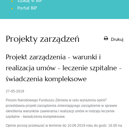
Szukaj w BIP
otwiera
Portal BIP
się
w
nowej
karcie
Projekty zarządzeń
Drukuj
Projekt zarządzenia - warunki i
realizacja umów - leczenie szpitalne -
świadczenia kompleksowe
27-05-2019
1
Prezes Narodowego Funduszu Zdrowia w celu wyrażenia opinii
przedstawia projekt zarządzenia zmieniającego zarządzenie w sprawie
określenia warunków zawierania i realizacji umów w rodzaju leczenie
szpitalne - świadczenia kompleksowe.
Opinie proszę przekazać w terminie do 10.06.2019 roku do godz. 16.00 na