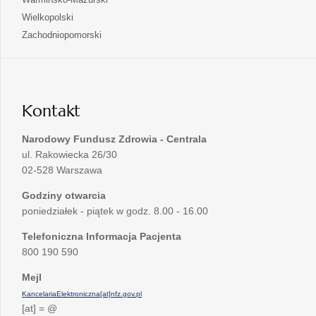
nowej
w
się
otwiera
Wielkopolski
karcie
nowej
w
się
otwiera
Zachodniopomorski
karcie
nowej
w
się
karcie
nowej
w
karcie
nowej
karcie
Kontakt
Narodowy Fundusz Zdrowia - Centrala
ul. Rakowiecka 26/30
02-528 Warszawa
Godziny otwarcia
poniedziałek - piątek w godz. 8.00 - 16.00
Telefoniczna Informacja Pacjenta
800 190 590
Mejl
KancelariaElektroniczna[at]nfz.gov.pl
[at] = @