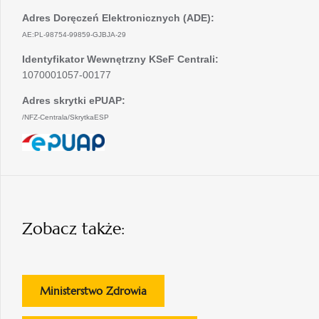
Adres Doręczeń Elektronicznych (ADE):
AE:PL-98754-99859-GJBJA-29
Identyfikator Wewnętrzny KSeF Centrali:
1070001057-00177
Adres skrytki ePUAP:
/NFZ-Centrala/SkrytkaESP
otwiera
się
w
nowej
karcie
Zobacz także:
otwiera
Ministerstwo Zdrowia
się