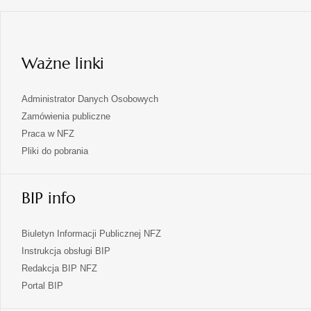
karcie
w
nowej
karcie
Ważne linki
Administrator Danych Osobowych
Zamówienia publiczne
Praca w NFZ
Pliki do pobrania
BIP info
Biuletyn Informacji Publicznej NFZ
Instrukcja obsługi BIP
Redakcja BIP NFZ
otwiera
Portal BIP
się