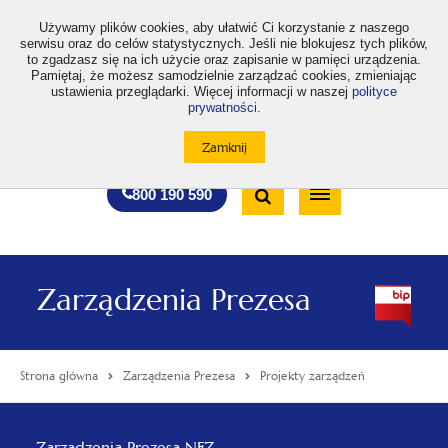
>
Używamy plików cookies, aby ułatwić Ci korzystanie z naszego
serwisu oraz do celów statystycznych. Jeśli nie blokujesz tych plików,
to zgadzasz się na ich użycie oraz zapisanie w pamięci urządzenia.
Pamiętaj, że możesz samodzielnie zarządzać cookies, zmieniając
ustawienia przeglądarki. Więcej informacji w naszej
polityce
prywatności
.
otwiera
otwiera
otwiera
otwiera
otwiera
otwiera
A
A+
A++
A
A
się
się
się
się
się
się
w
w
w
w
w
w
Standardowa
Średnia
Duża
nowej
nowej
nowej
nowej
nowej
nowej
Wyszukiwarka
karcie
karcie
karcie
karcie
karcie
karcie
wielkość
wielkość
wielkość
Bezpłatna
Otwórz
800 190 590
czcionki
czcionki
czcionki
infolinia
/
Zamknij
wyszukiwarkę
Zarządzenia Prezesa
Strona główna
Zarządzenia Prezesa
Projekty zarządzeń
Menu
Zarządzenia Prezesa NFZ