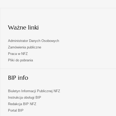
się
nowej
karcie
w
nowej
karcie
Ważne linki
Administrator Danych Osobowych
Zamówienia publiczne
Praca w NFZ
Pliki do pobrania
BIP info
Biuletyn Informacji Publicznej NFZ
Instrukcja obsługi BIP
Redakcja BIP NFZ
otwiera
Portal BIP
się