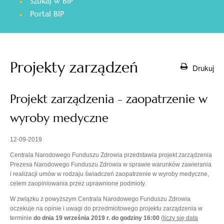
Szukaj w BIP
otwiera
Portal BIP
się
w
nowej
karcie
Projekty zarządzeń
Drukuj
Projekt zarządzenia - zaopatrzenie w
wyroby medyczne
12-09-2019
Centrala Narodowego Funduszu Zdrowia przedstawia projekt zarządzenia
Prezesa Narodowego Funduszu Zdrowia w sprawie warunków zawierania
i realizacji umów w rodzaju świadczeń zaopatrzenie w wyroby medyczne,
celem zaopiniowania przez uprawnione podmioty.
W związku z powyższym Centrala Narodowego Funduszu Zdrowia
oczekuje na opinie i uwagi do przedmiotowego projektu zarządzenia w
terminie
do dnia 19 września 2019 r. do godziny 16:00
(
liczy się data