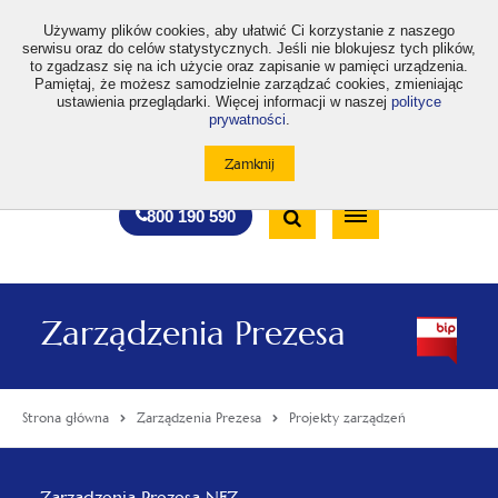
>
Używamy plików cookies, aby ułatwić Ci korzystanie z naszego
serwisu oraz do celów statystycznych. Jeśli nie blokujesz tych plików,
to zgadzasz się na ich użycie oraz zapisanie w pamięci urządzenia.
Pamiętaj, że możesz samodzielnie zarządzać cookies, zmieniając
ustawienia przeglądarki. Więcej informacji w naszej
polityce
prywatności
.
otwiera
otwiera
otwiera
otwiera
otwiera
otwiera
A
A+
A++
A
A
się
się
się
się
się
się
w
w
w
w
w
w
Standardowa
Średnia
Duża
nowej
nowej
nowej
nowej
nowej
nowej
Wyszukiwarka
karcie
karcie
karcie
karcie
karcie
karcie
wielkość
wielkość
wielkość
Bezpłatna
Otwórz
800 190 590
czcionki
czcionki
czcionki
infolinia
/
Zamknij
wyszukiwarkę
Zarządzenia Prezesa
Strona główna
Zarządzenia Prezesa
Projekty zarządzeń
Menu
Zarządzenia Prezesa NFZ