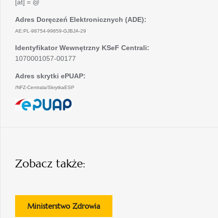
[at] = @
Adres Doręczeń Elektronicznych (ADE):
AE:PL-98754-99859-GJBJA-29
Identyfikator Wewnętrzny KSeF Centrali:
1070001057-00177
Adres skrytki ePUAP:
/NFZ-Centrala/SkrytkaESP
otwiera
się
w
nowej
karcie
Zobacz także:
otwiera
Ministerstwo Zdrowia
się