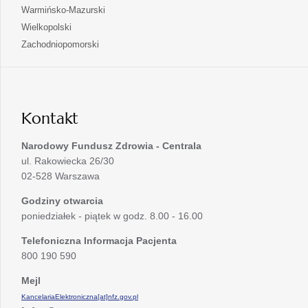
w
się
otwiera
Warmińsko-Mazurski
karcie
nowej
w
się
otwiera
Wielkopolski
karcie
nowej
w
się
otwiera
Zachodniopomorski
karcie
nowej
w
się
karcie
nowej
w
karcie
nowej
karcie
Kontakt
Narodowy Fundusz Zdrowia - Centrala
ul. Rakowiecka 26/30
02-528 Warszawa
Godziny otwarcia
poniedziałek - piątek w godz. 8.00 - 16.00
Telefoniczna Informacja Pacjenta
800 190 590
Mejl
KancelariaElektroniczna[at]nfz.gov.pl