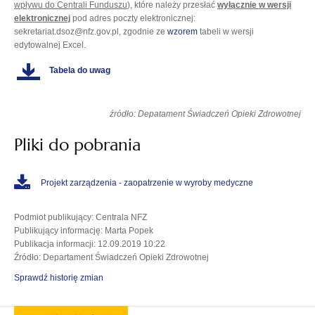
wpływu do Centrali Funduszu
), które należy przesłać
wyłącznie w wersji
elektronicznej
pod adres poczty elektronicznej:
sekretariat.dsoz@nfz.gov.pl, zgodnie ze
wzorem
tabeli w wersji
edytowalnej Excel.
Tabela do uwag
źródło: Depatament Świadczeń Opieki Zdrowotnej
Pliki do pobrania
Projekt zarządzenia - zaopatrzenie w wyroby medyczne
Podmiot publikujący
: Centrala NFZ
Publikujący informację
: Marta Popek
Publikacja informacji
: 12.09.2019 10:22
Źródło
: Departament Świadczeń Opieki Zdrowotnej
Sprawdź historię zmian