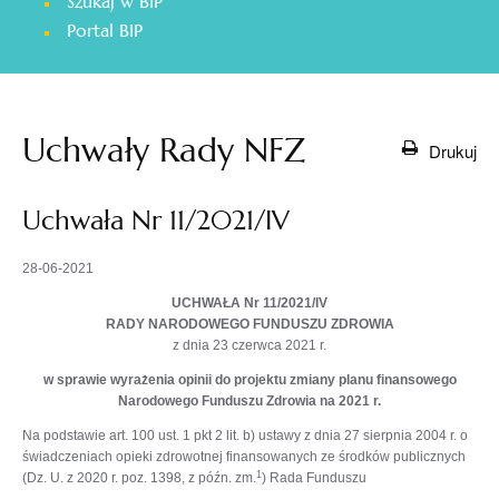
Szukaj w BIP
otwiera
Portal BIP
się
w
nowej
karcie
Uchwały Rady NFZ
Drukuj
Uchwała Nr 11/2021/IV
28-06-2021
UCHWAŁA Nr 11/2021/IV
RADY NARODOWEGO FUNDUSZU ZDROWIA
z dnia 23 czerwca 2021 r.
w sprawie wyrażenia opinii do projektu zmiany planu finansowego
Narodowego Funduszu Zdrowia na 2021 r.
Na podstawie art. 100 ust. 1 pkt 2 lit. b) ustawy z dnia 27 sierpnia 2004 r. o
świadczeniach opieki zdrowotnej finansowanych ze środków publicznych
1
(Dz. U. z 2020 r. poz. 1398, z późn. zm.
) Rada Funduszu