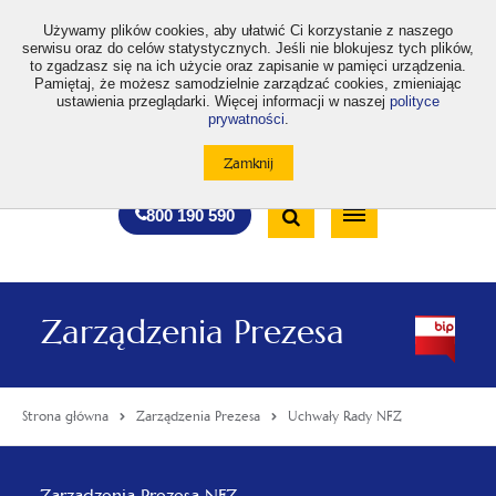
>
Używamy plików cookies, aby ułatwić Ci korzystanie z naszego
serwisu oraz do celów statystycznych. Jeśli nie blokujesz tych plików,
to zgadzasz się na ich użycie oraz zapisanie w pamięci urządzenia.
Pamiętaj, że możesz samodzielnie zarządzać cookies, zmieniając
ustawienia przeglądarki. Więcej informacji w naszej
polityce
prywatności
.
otwiera
otwiera
otwiera
otwiera
otwiera
otwiera
A
A+
A++
A
A
się
się
się
się
się
się
w
w
w
w
w
w
Standardowa
Średnia
Duża
nowej
nowej
nowej
nowej
nowej
nowej
Wyszukiwarka
karcie
karcie
karcie
karcie
karcie
karcie
wielkość
wielkość
wielkość
Bezpłatna
Otwórz
800 190 590
czcionki
czcionki
czcionki
infolinia
/
Zamknij
wyszukiwarkę
Zarządzenia Prezesa
Strona główna
Zarządzenia Prezesa
Uchwały Rady NFZ
Menu
Zarządzenia Prezesa NFZ