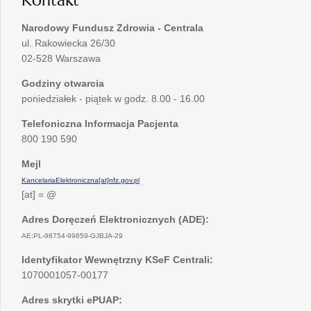
Kontakt
Narodowy Fundusz Zdrowia - Centrala
ul. Rakowiecka 26/30
02-528 Warszawa
Godziny otwarcia
poniedziałek - piątek w godz. 8.00 - 16.00
Telefoniczna Informacja Pacjenta
800 190 590
Mejl
KancelariaElektroniczna[at]nfz.gov.pl
[at] = @
Adres Doręczeń Elektronicznych (ADE):
AE:PL-98754-99859-GJBJA-29
Identyfikator Wewnętrzny KSeF Centrali:
1070001057-00177
Adres skrytki ePUAP: