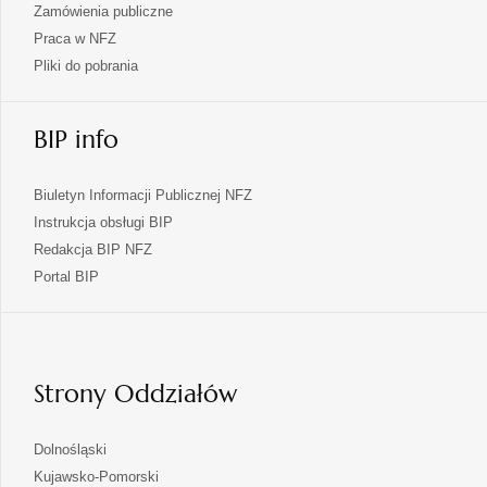
Zamówienia publiczne
Praca w NFZ
Pliki do pobrania
BIP info
Biuletyn Informacji Publicznej NFZ
Instrukcja obsługi BIP
Redakcja BIP NFZ
otwiera
Portal BIP
się
w
nowej
karcie
Strony Oddziałów
otwiera
Dolnośląski
się
otwiera
Kujawsko-Pomorski