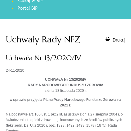
Szukaj w BIP
otwiera
Portal BIP
się
w
nowej
karcie
Uchwały Rady NFZ
Drukuj
Uchwała Nr 13/2020/IV
24-11-2020
UCHWAŁA Nr 13/2020/IV
RADY NARODOWEGO FUNDUSZU ZDROWIA
z dnia 18 listopada 2020 r.
w sprawie przyjęcia Planu Pracy Narodowego Funduszu Zdrowia na
2021 r.
Na podstawie art. 100 ust. 1 pkt 2 lit. a) ustawy z dnia 27 sierpnia 2004 r. o
świadczeniach opieki zdrowotnej finansowanych ze środków publicznych
(tekst jedn. Dz. U. z 2020 r. poz. 1398, 1492, 1493, 1578 i 1875), Rada