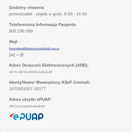
Godziny otwarcia
poniedziałek - piątek w godz. 8.00 - 16.00
Telefoniczna Informacja Pacjenta
800 190 590
Mejl
KancelariaElektroniczna[at]nfz.gov.pl
[at] = @
Adres Doręczeń Elektronicznych (ADE):
AE:PL-98754-99859-GJBJA-29
Identyfikator Wewnętrzny KSeF Centrali:
1070001057-00177
Adres skrytki ePUAP:
/NFZ-Centrala/SkrytkaESP
otwiera
się
w