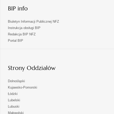
BIP info
Biuletyn Informacji Publicznej NFZ
Instrukcja obsługi BIP
Redakcja BIP NFZ
otwiera
Portal BIP
się
w
nowej
karcie
Strony Oddziałów
otwiera
Dolnośląski
się
otwiera
Kujawsko-Pomorski
w
się
otwiera
Łódzki
nowej
w
się
otwiera
Lubelski
karcie
nowej
w
się
otwiera
Lubuski
karcie
nowej
w
się
otwiera
Małopolski
karcie