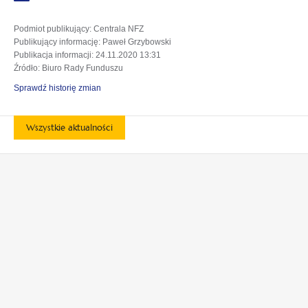
Podmiot publikujący
: Centrala NFZ
Publikujący informację
: Paweł Grzybowski
Publikacja informacji
: 24.11.2020 13:31
Źródło
: Biuro Rady Funduszu
Sprawdź historię zmian
Wszystkie aktualności
otwiera
otwiera
się
się
w
w
otwiera
otwiera
nowej
nowej