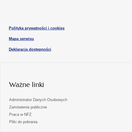
się
się
karcie
karcie
w
w
otwiera
nowej
nowej
się
karcie
karcie
w
otwiera
Polityka prywatności i cookies
nowej
się
karcie
otwiera
Mapa serwisu
w
się
nowej
otwiera
Deklaracja dostępności
w
karcie
się
nowej
karcie
w
nowej
karcie
Ważne linki
Administrator Danych Osobowych
Zamówienia publiczne
Praca w NFZ
Pliki do pobrania