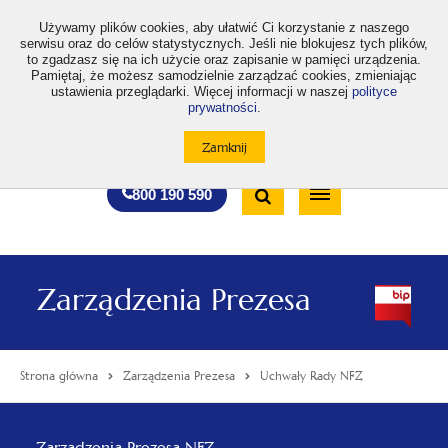
>
Używamy plików cookies, aby ułatwić Ci korzystanie z naszego
serwisu oraz do celów statystycznych. Jeśli nie blokujesz tych plików,
to zgadzasz się na ich użycie oraz zapisanie w pamięci urządzenia.
Pamiętaj, że możesz samodzielnie zarządzać cookies, zmieniając
ustawienia przeglądarki. Więcej informacji w naszej
polityce
prywatności
.
otwiera
otwiera
otwiera
otwiera
otwiera
otwiera
A
A+
A++
A
A
się
się
się
się
się
się
w
w
w
w
w
w
Standardowa
Średnia
Duża
nowej
nowej
nowej
nowej
nowej
nowej
Wyszukiwarka
karcie
karcie
karcie
karcie
karcie
karcie
wielkość
wielkość
wielkość
Bezpłatna
Otwórz
800 190 590
czcionki
czcionki
czcionki
infolinia
/
Zamknij
wyszukiwarkę
Zarządzenia Prezesa
Strona główna
Zarządzenia Prezesa
Uchwały Rady NFZ
Menu
Zarządzenia Prezesa NFZ