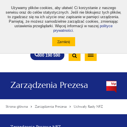
>
Używamy plików cookies, aby ułatwić Ci korzystanie z naszego
serwisu oraz do celów statystycznych. Jeśli nie blokujesz tych plików,
to zgadzasz się na ich użycie oraz zapisanie w pamięci urządzenia.
Pamiętaj, że możesz samodzielnie zarządzać cookies, zmieniając
ustawienia przeglądarki. Więcej informacji w naszej
polityce
prywatności
.
otwiera
otwiera
otwiera
otwiera
otwiera
otwiera
A
A+
A++
A
A
się
się
się
się
się
się
w
w
w
w
w
w
Standardowa
Średnia
Duża
nowej
nowej
nowej
nowej
nowej
nowej
Wyszukiwarka
karcie
karcie
karcie
karcie
karcie
karcie
wielkość
wielkość
wielkość
Bezpłatna
Otwórz
800 190 590
czcionki
czcionki
czcionki
infolinia
/
Zamknij
wyszukiwarkę
Zarządzenia Prezesa
Strona główna
Zarządzenia Prezesa
Uchwały Rady NFZ
Menu
Zarządzenia Prezesa NFZ