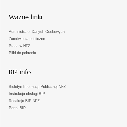
nowej
karcie
Ważne linki
Administrator Danych Osobowych
Zamówienia publiczne
Praca w NFZ
Pliki do pobrania
BIP info
Biuletyn Informacji Publicznej NFZ
Instrukcja obsługi BIP
Redakcja BIP NFZ
otwiera
Portal BIP
się
w
nowej