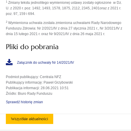
1
Zmiany tekstu jednolitego wymienionej ustawy zostały ogłoszone w Dz.
U. z 2020 r. poz. 1492, 1493, 1578, 1875, 2112, 2345, 2401oraz z 2021 r.
poz. 97, 159 i 694.
2
Wymieniona uchwała została zmieniona uchwałami Rady Narodowego
Funduszu Zdrowia: Nr 2/2021/IV z dnia 27 stycznia 2021 r., Nr 3/2021/IV z
dnia 15 lutego 2021 r. oraz Nr 9/2021/IV z dnia 26 maja 2021 r.
Pliki do pobrania
Załącznik do uchwały Nr 14/2021/IV
Podmiot publikujący
: Centrala NFZ
Publikujący informację
: Paweł Grzybowski
Publikacja informacji
: 28.06.2021 10:51
Źródło
: Biuro Rady Funduszu
Sprawdź historię zmian
Wszystkie aktualności