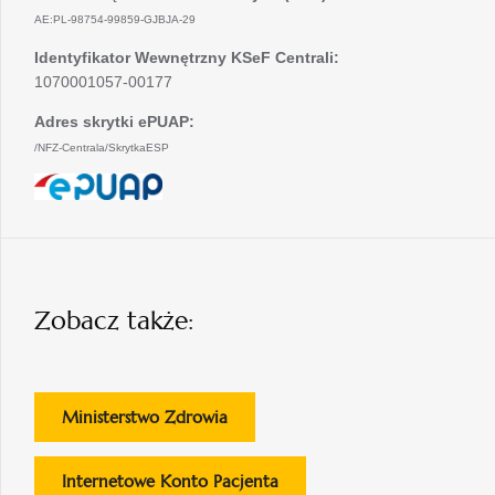
AE:PL-98754-99859-GJBJA-29
Identyfikator Wewnętrzny KSeF Centrali:
1070001057-00177
Adres skrytki ePUAP:
/NFZ-Centrala/SkrytkaESP
otwiera
się
w
nowej
karcie
Zobacz także:
otwiera
Ministerstwo Zdrowia
się
w
otwiera
Internetowe Konto Pacjenta