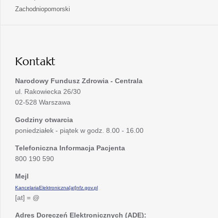
w
się
otwiera
Zachodniopomorski
karcie
nowej
w
się
karcie
nowej
w
karcie
nowej
karcie
Kontakt
Narodowy Fundusz Zdrowia - Centrala
ul. Rakowiecka 26/30
02-528 Warszawa
Godziny otwarcia
poniedziałek - piątek w godz. 8.00 - 16.00
Telefoniczna Informacja Pacjenta
800 190 590
Mejl
KancelariaElektroniczna[at]nfz.gov.pl
[at] = @
Adres Doręczeń Elektronicznych (ADE):