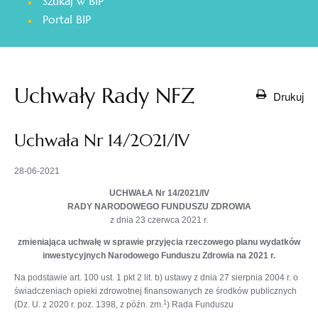
Szukaj w BIP
otwiera
Portal BIP
się
w
nowej
karcie
Uchwały Rady NFZ
Drukuj
Uchwała Nr 14/2021/IV
28-06-2021
UCHWAŁA Nr 14/2021/IV
RADY NARODOWEGO FUNDUSZU ZDROWIA
z dnia 23 czerwca 2021 r.
zmieniająca uchwałę w sprawie przyjęcia rzeczowego planu wydatków
inwestycyjnych Narodowego Funduszu Zdrowia na 2021 r.
Na podstawie art. 100 ust. 1 pkt 2 lit. b) ustawy z dnia 27 sierpnia 2004 r. o
świadczeniach opieki zdrowotnej finansowanych ze środków publicznych
1
(Dz. U. z 2020 r. poz. 1398, z późn. zm.
) Rada Funduszu