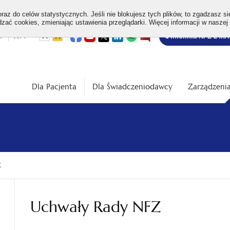
az do celów statystycznych. Jeśli nie blokujesz tych plików, to zgadzasz si
ać cookies, zmieniając ustawienia przeglądarki. Więcej informacji w naszej
Bezpłatna
otwiera
otwiera
otwiera
otwiera
otwiera
otwiera
+
A++
A
A
Infolinia NFZ 24h/
się
się
się
się
się
się
w
w
w
w
w
w
infolinia
dardowa
Średnia
Duża
nowej
nowej
nowej
nowej
nowej
nowej
karcie
karcie
karcie
karcie
karcie
karcie
ość
wielkość
wielkość
ki
czcionki
czcionki
Dla Pacjenta
Dla Świadczeniodawcy
Zarządzenia
Z
Uchwały Rady NFZ