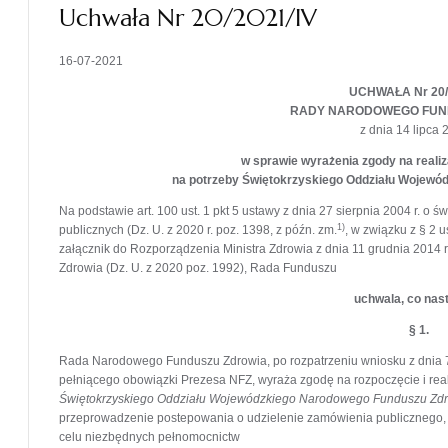
Uchwała Nr 20/2021/IV
16-07-2021
UCHWAŁA Nr 20/
RADY NARODOWEGO FUN
z dnia 14 lipca 2
w sprawie wyrażenia zgody na realiz
na potrzeby Świętokrzyskiego Oddziału Wojewó
Na podstawie art. 100 ust. 1 pkt 5 ustawy z dnia 27 sierpnia 2004 r. o
1)
publicznych (Dz. U. z 2020 r. poz. 1398, z późn. zm.
, w związku z § 2
załącznik do Rozporządzenia Ministra Zdrowia z dnia 11 grudnia 2014
Zdrowia (Dz. U. z 2020 poz. 1992), Rada Funduszu
uchwala, co nas
§ 1.
Rada Narodowego Funduszu Zdrowia, po rozpatrzeniu wniosku z dnia 7 
pełniącego obowiązki Prezesa NFZ, wyraża zgodę na rozpoczęcie i reali
Świętokrzyskiego Oddziału Wojewódzkiego Narodowego Funduszu Zdrow
przeprowadzenie postepowania o udzielenie zamówienia publicznego, 
celu niezbędnych pełnomocnictw