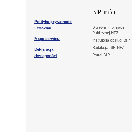
w
w
otwiera
nowej
nowej
BIP info
się
karcie
karcie
w
Polityka prywatności
nowej
otwiera
Biuletyn Informacji
i cookies
karcie
Publicznej NFZ
się
otwiera
Mapa serwisu
w
Instrukcja obsługi BIP
się
nowej
Redakcja BIP NFZ
Deklaracja
w
karcie
otwiera
Portal BIP
otwiera
nowej
dostępności
się
karcie
się
w
w
nowej
nowej
karcie
karcie