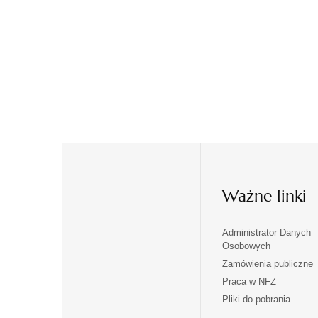
Ważne linki
Administrator Danych
otwiera
otwiera
Osobowych
się
się
Zamówienia publiczne
w
w
Praca w NFZ
otwiera
otwiera
nowej
nowej
Pliki do pobrania
się
się
karcie
karcie