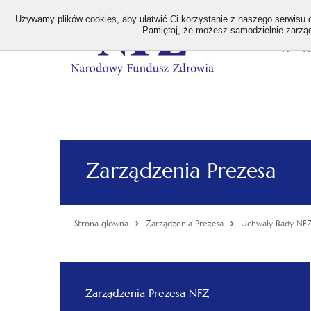
>
Używamy plików cookies, aby ułatwić Ci korzystanie z naszego serwisu or
Pamiętaj, że możesz samodzielnie zarządz
A
A
Stan
wielk
czcion
Zarządzenia Prezesa
Strona główna
Zarządzenia Prezesa
Uchwały Rady NF
Menu
Zarządzenia Prezesa NFZ