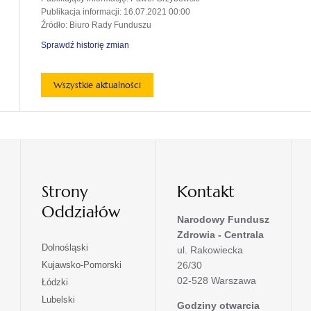
Publikacja informacji
: 16.07.2021 00:00
Źródło
: Biuro Rady Funduszu
Sprawdź historię zmian
Wszystkie aktualności
Strony
Kontakt
Oddziałów
Narodowy Fundusz
Zdrowia - Centrala
otwiera
Dolnośląski
ul. Rakowiecka
się
otwiera
Kujawsko-Pomorski
26/30
w
się
02-528 Warszawa
otwiera
Łódzki
nowej
w
się
otwiera
Lubelski
karcie
nowej
Godziny otwarcia
w