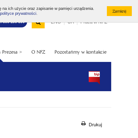
ę na ich użycie oraz zapisanie w pamięci urządzenia.
polityce prywatności
.
Wyszukiwarka
Top
Otwórz
ENG
UA
Praca w NFZ
7: 800 190 590
/
menu
Zamknij
wyszukiwarkę
 Prezesa >
O NFZ
Pozostańmy w kontakcie
Drukuj