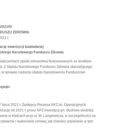
2021/IV
DUSZU ZDROWIA
021 r.
ację inwestycji budowlanej
dzkiego Narodowego Funduszu Zdrowia
 świadczeniach opieki zdrowotnej finansowanych ze środków
 ust. 2 Statutu Narodowego Funduszu Zdrowia stanowiącego
 r. w sprawie nadania statutu Narodowemu Funduszowi
tępuje:
lipca 2021 r. Zastępcy Prezesa NFZ ds. Operacyjnych
zację od 2021 r. przez NFZ inwestycji pn.
Budowa siedziby
ia w Kielcach przy ul. M. Langiewicza
, w szczególności na
zawarcie i wykonanie umowy, jak również udzielanie w tym