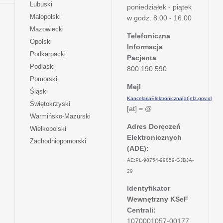
się
otwiera
Lubuski
karcie
poniedziałek - piątek
nowej
w
się
otwiera
Małopolski
karcie
w godz. 8.00 - 16.00
nowej
w
się
otwiera
Mazowiecki
karcie
nowej
w
Telefoniczna
się
otwiera
Opolski
karcie
nowej
Informacja
w
się
otwiera
Podkarpacki
karcie
nowej
Pacjenta
w
się
otwiera
Podlaski
karcie
800 190 590
nowej
w
się
otwiera
Pomorski
karcie
nowej
w
Mejl
się
otwiera
Śląski
karcie
nowej
w
KancelariaElektroniczna[at]nfz.gov.pl
się
otwiera
Świętokrzyski
karcie
nowej
[at] = @
w
się
otwiera
Warmińsko-Mazurski
karcie
nowej
w
się
Adres Doręczeń
otwiera
Wielkopolski
karcie
nowej
w
Elektronicznych
się
otwiera
Zachodniopomorski
karcie
nowej
w
(ADE):
się
karcie
nowej
w
AE:PL-98754-99859-GJBJA-
karcie
nowej
29
karcie
Identyfikator
Wewnętrzny KSeF
Centrali:
1070001057-00177