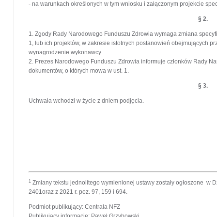
- na warunkach określonych w tym wniosku i załączonym projekcie spe
§ 2.
1. Zgody Rady Narodowego Funduszu Zdrowia wymaga zmiana specyfik
1, lub ich projektów, w zakresie istotnych postanowień obejmujących pr
wynagrodzenie wykonawcy.
2. Prezes Narodowego Funduszu Zdrowia informuje członków Rady N
dokumentów, o których mowa w ust. 1.
§ 3.
Uchwała wchodzi w życie z dniem podjęcia.
Pr
Narod
1
Zmiany tekstu jednolitego wymienionej ustawy zostały ogłoszone w Dz.
2401oraz z 2021 r. poz. 97, 159 i 694.
Podmiot publikujący
: Centrala NFZ
Publikujący informację
: Paweł Grzybowski