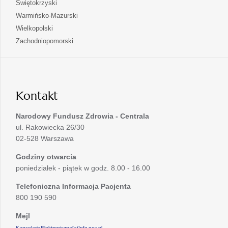
otwiera
Świętokrzyski
karcie
nowej
w
się
otwiera
Warmińsko-Mazurski
karcie
nowej
w
się
otwiera
Wielkopolski
karcie
nowej
w
się
otwiera
Zachodniopomorski
karcie
nowej
w
się
karcie
nowej
w
karcie
nowej
karcie
Kontakt
Narodowy Fundusz Zdrowia - Centrala
ul. Rakowiecka 26/30
02-528 Warszawa
Godziny otwarcia
poniedziałek - piątek w godz. 8.00 - 16.00
Telefoniczna Informacja Pacjenta
800 190 590
Mejl
KancelariaElektroniczna[at]nfz.gov.pl