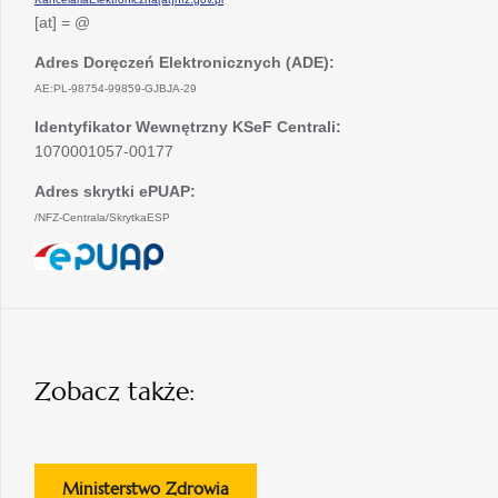
[at] = @
Adres Doręczeń Elektronicznych (ADE):
AE:PL-98754-99859-GJBJA-29
Identyfikator Wewnętrzny KSeF Centrali:
1070001057-00177
Adres skrytki ePUAP:
/NFZ-Centrala/SkrytkaESP
otwiera
się
w
nowej
karcie
Zobacz także:
otwiera
Ministerstwo Zdrowia