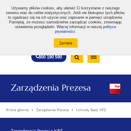
>
Używamy plików cookies, aby ułatwić Ci korzystanie z naszego
serwisu oraz do celów statystycznych. Jeśli nie blokujesz tych plików,
to zgadzasz się na ich użycie oraz zapisanie w pamięci urządzenia.
Pamiętaj, że możesz samodzielnie zarządzać cookies, zmieniając
ustawienia przeglądarki. Więcej informacji w naszej
polityce
prywatności
.
otwiera
otwiera
otwiera
otwiera
otwiera
otwiera
A
A+
A++
A
A
się
się
się
się
się
się
w
w
w
w
w
w
Standardowa
Średnia
Duża
nowej
nowej
nowej
nowej
nowej
nowej
Wyszukiwarka
karcie
karcie
karcie
karcie
karcie
karcie
wielkość
wielkość
wielkość
Bezpłatna
Otwórz
800 190 590
czcionki
czcionki
czcionki
infolinia
/
Zamknij
wyszukiwarkę
Zarządzenia Prezesa
Strona główna
Zarządzenia Prezesa
Uchwały Rady NFZ
Menu
Zarządzenia Prezesa NFZ