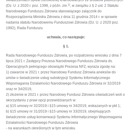
świadczeniach opieki zdrowotnej finansowanych ze środków publicznych
1)
(Dz. U. z 2020 r. poz. 1398, z późn. zm.
, w związku z § 2 ust. 2 Statutu
Narodowego Funduszu Zdrowia stanowiącego załącznik do
Rozporządzenia Ministra Zdrowia z dnia 11 grudnia 2014 r. w sprawie
nadania statutu Narodowemu Funduszowi Zdrowia (Dz. U. z 2020 poz.
1992), Rada Funduszu
uchwala, co następuje:
§ 1.
Rada Narodowego Funduszu Zdrowia, po rozpatrzeniu wniosku z dnia 7
lipca 2021 r. Zastępcy Prezesa Narodowego Funduszu Zdrowia ds.
Operacyjnych pełniącego obowiązki Prezesa NFZ, wyraża zgodę na:
1) zawarcie w 2021 r. przez Narodowy Fundusz Zdrowia aneksów do
umów o świadczenie usług subskrypcji Systemu Informatycznego
Wspomagania Działalności Narodowego Funduszu Zdrowia nr 32/2019
oraz nr 34/2019,
2) złożenie w 2021 r. przez Narodowy Fundusz Zdrowia oświadczeń woli o
skorzystaniu z praw opcji przewidzianych w:
a) §15 umowy nr 32/2019 i §15 umowy nr 34/2019, wskazanych w pkt 1;
b) §15 umowy nr 31/2019 i §15 umowy nr 33/2019, obejmujących
świadczenie usług konserwacji Systemu Informatycznego Wspomagania
Działalności Narodowego Funduszu Zdrowia
- na warunkach określonych w tym wniosku.