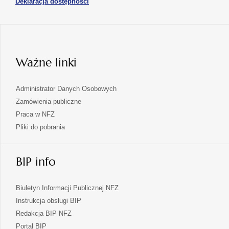
otwiera
Deklaracja dostępności
w
karcie
się
nowej
karcie
w
nowej
karcie
Ważne linki
Administrator Danych Osobowych
Zamówienia publiczne
Praca w NFZ
Pliki do pobrania
BIP info
Biuletyn Informacji Publicznej NFZ
Instrukcja obsługi BIP
Redakcja BIP NFZ
otwiera
Portal BIP