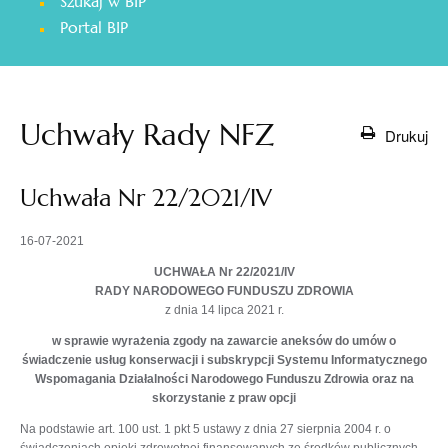
Szukaj w BIP
otwiera
Portal BIP
się
w
nowej
karcie
Uchwały Rady NFZ
Drukuj
Uchwała Nr 22/2021/IV
16-07-2021
UCHWAŁA Nr 22/2021/IV
RADY NARODOWEGO FUNDUSZU ZDROWIA
z dnia 14 lipca 2021 r.
w sprawie wyrażenia zgody na zawarcie aneksów do umów o
świadczenie usług konserwacji i subskrypcji Systemu Informatycznego
Wspomagania Działalności Narodowego Funduszu Zdrowia oraz na
skorzystanie z praw opcji
Na podstawie art. 100 ust. 1 pkt 5 ustawy z dnia 27 sierpnia 2004 r. o