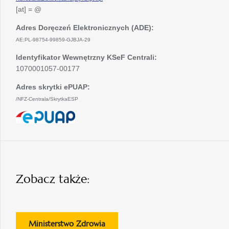
[at] = @
Adres Doręczeń Elektronicznych (ADE):
AE:PL-98754-99859-GJBJA-29
Identyfikator Wewnętrzny KSeF Centrali:
1070001057-00177
Adres skrytki ePUAP:
/NFZ-Centrala/SkrytkaESP
otwiera
się
w
nowej
karcie
Zobacz także:
otwiera
Ministerstwo Zdrowia