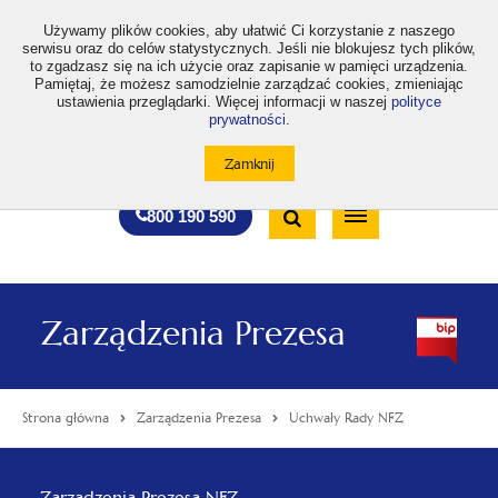
>
Używamy plików cookies, aby ułatwić Ci korzystanie z naszego
serwisu oraz do celów statystycznych. Jeśli nie blokujesz tych plików,
to zgadzasz się na ich użycie oraz zapisanie w pamięci urządzenia.
Pamiętaj, że możesz samodzielnie zarządzać cookies, zmieniając
ustawienia przeglądarki. Więcej informacji w naszej
polityce
prywatności
.
otwiera
otwiera
otwiera
otwiera
otwiera
otwiera
A
A+
A++
A
A
się
się
się
się
się
się
w
w
w
w
w
w
Standardowa
Średnia
Duża
nowej
nowej
nowej
nowej
nowej
nowej
Wyszukiwarka
karcie
karcie
karcie
karcie
karcie
karcie
wielkość
wielkość
wielkość
Bezpłatna
Otwórz
800 190 590
czcionki
czcionki
czcionki
infolinia
/
Zamknij
wyszukiwarkę
Zarządzenia Prezesa
Strona główna
Zarządzenia Prezesa
Uchwały Rady NFZ
Menu
Zarządzenia Prezesa NFZ