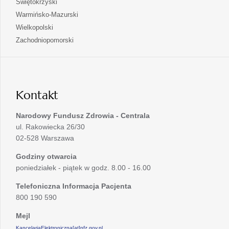
otwiera
Świętokrzyski
karcie
nowej
w
się
otwiera
Warmińsko-Mazurski
karcie
nowej
w
się
otwiera
Wielkopolski
karcie
nowej
w
się
otwiera
Zachodniopomorski
karcie
nowej
w
się
karcie
nowej
w
karcie
nowej
karcie
Kontakt
Narodowy Fundusz Zdrowia - Centrala
ul. Rakowiecka 26/30
02-528 Warszawa
Godziny otwarcia
poniedziałek - piątek w godz. 8.00 - 16.00
Telefoniczna Informacja Pacjenta
800 190 590
Mejl
KancelariaElektroniczna[at]nfz.gov.pl