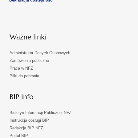
Deklaracja dostępności
w
karcie
się
nowej
karcie
w
nowej
karcie
Ważne linki
Administrator Danych Osobowych
Zamówienia publiczne
Praca w NFZ
Pliki do pobrania
BIP info
Biuletyn Informacji Publicznej NFZ
Instrukcja obsługi BIP
Redakcja BIP NFZ
otwiera
Portal BIP