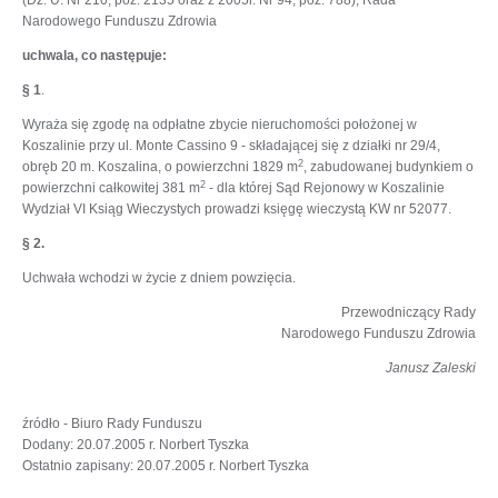
(Dz. U. Nr 210, poz. 2135 oraz z 2005r. Nr 94, poz. 788), Rada
Narodowego Funduszu Zdrowia
uchwala, co następuje:
§ 1
.
Wyraża się zgodę na odpłatne zbycie nieruchomości położonej w
Koszalinie przy ul. Monte Cassino 9 - składającej się z działki nr 29/4,
2
obręb 20 m. Koszalina, o powierzchni 1829 m
, zabudowanej budynkiem o
2
powierzchni całkowitej 381 m
- dla której Sąd Rejonowy w Koszalinie
Wydział VI Ksiąg Wieczystych prowadzi księgę wieczystą KW nr 52077.
§ 2.
Uchwała wchodzi w życie z dniem powzięcia.
Przewodniczący Rady
Narodowego Funduszu Zdrowia
Janusz Zaleski
źródło - Biuro Rady Funduszu
Dodany: 20.07.2005 r. Norbert Tyszka
Ostatnio zapisany: 20.07.2005 r. Norbert Tyszka