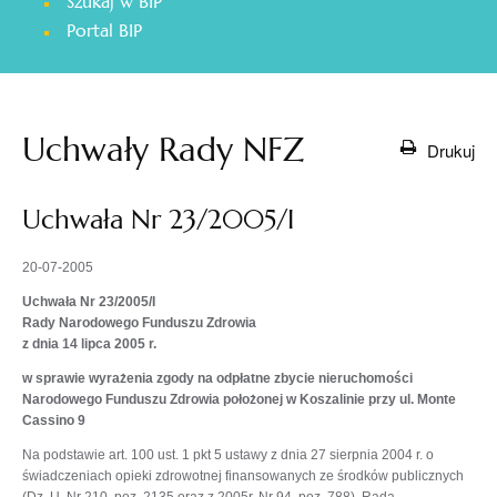
Szukaj w BIP
otwiera
Portal BIP
się
w
nowej
karcie
Uchwały Rady NFZ
Drukuj
Uchwała Nr 23/2005/I
20-07-2005
Uchwała Nr 23/2005/I
Rady Narodowego Funduszu Zdrowia
z dnia 14 lipca 2005 r.
w sprawie wyrażenia zgody na odpłatne zbycie nieruchomości
Narodowego Funduszu Zdrowia położonej w Koszalinie przy ul. Monte
Cassino 9
Na podstawie art. 100 ust. 1 pkt 5 ustawy z dnia 27 sierpnia 2004 r. o
świadczeniach opieki zdrowotnej finansowanych ze środków publicznych