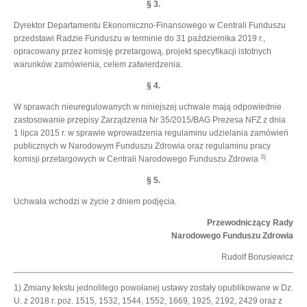
§ 3.
Dyrektor Departamentu Ekonomiczno-Finansowego w Centrali Funduszu
przedstawi Radzie Funduszu w terminie do 31 października 2019 r.,
opracowany przez komisję przetargową, projekt specyfikacji istotnych
warunków zamówienia, celem zatwierdzenia.
§ 4.
W sprawach nieuregulowanych w niniejszej uchwale mają odpowiednie
zastosowanie przepisy Zarządzenia Nr 35/2015/BAG Prezesa NFZ z dnia
1 lipca 2015 r. w sprawie wprowadzenia regulaminu udzielania zamówień
publicznych w Narodowym Funduszu Zdrowia oraz regulaminu pracy
3)
komisji przetargowych w Centrali Narodowego Funduszu Zdrowia
.
§ 5.
Uchwała wchodzi w życie z dniem podjęcia.
Przewodniczący Rady
Narodowego Funduszu Zdrowia
Rudolf Borusiewicz
1) Zmiany tekstu jednolitego powołanej ustawy zostały opublikowane w Dz.
U. z 2018 r. poz. 1515, 1532, 1544, 1552, 1669, 1925, 2192, 2429 oraz z