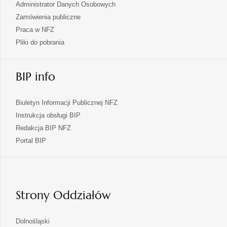
Administrator Danych Osobowych
Zamówienia publiczne
Praca w NFZ
Pliki do pobrania
BIP info
Biuletyn Informacji Publicznej NFZ
Instrukcja obsługi BIP
Redakcja BIP NFZ
otwiera
Portal BIP
się
w
nowej
karcie
Strony Oddziałów
otwiera
Dolnośląski