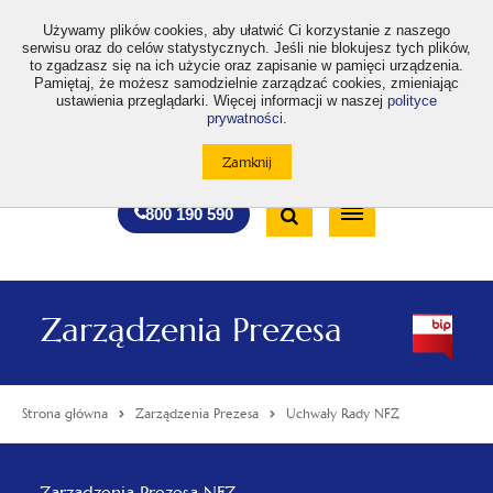
>
Używamy plików cookies, aby ułatwić Ci korzystanie z naszego
serwisu oraz do celów statystycznych. Jeśli nie blokujesz tych plików,
to zgadzasz się na ich użycie oraz zapisanie w pamięci urządzenia.
Pamiętaj, że możesz samodzielnie zarządzać cookies, zmieniając
ustawienia przeglądarki. Więcej informacji w naszej
polityce
prywatności
.
otwiera
otwiera
otwiera
otwiera
otwiera
otwiera
A
A+
A++
A
A
się
się
się
się
się
się
w
w
w
w
w
w
Standardowa
Średnia
Duża
nowej
nowej
nowej
nowej
nowej
nowej
Wyszukiwarka
karcie
karcie
karcie
karcie
karcie
karcie
wielkość
wielkość
wielkość
Bezpłatna
Otwórz
800 190 590
czcionki
czcionki
czcionki
infolinia
/
Zamknij
wyszukiwarkę
Zarządzenia Prezesa
Strona główna
Zarządzenia Prezesa
Uchwały Rady NFZ
Menu
Zarządzenia Prezesa NFZ