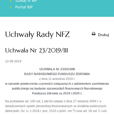
Szukaj w BIP
otwiera
Portal BIP
się
w
nowej
karcie
Uchwały Rady NFZ
Drukuj
Uchwała Nr 23/2019/III
12-09-2019
UCHWAŁA Nr 23/2019/III
RADY NARODOWEGO FUNDUSZU ZDROWIA
z dnia 11 września 2019 r.
w sprawie powierzenia czynności związanych z udzieleniem zamówienia
publicznego na
badanie sprawozdań finansowych Narodowego
Funduszu Zdrowia za 2019 i 2020 r.
Na podstawie art. 100 ust. 1 pkt 6a ustawy z dnia 27 sierpnia 2004 r. o
świadczeniach opieki zdrowotnej finansowanych ze środków publicznych
1)
(tekst jedn. Dz. U. z 2018 r. poz. 1510 z późn. zm.
) oraz art. 18 ust. 2 i ust.