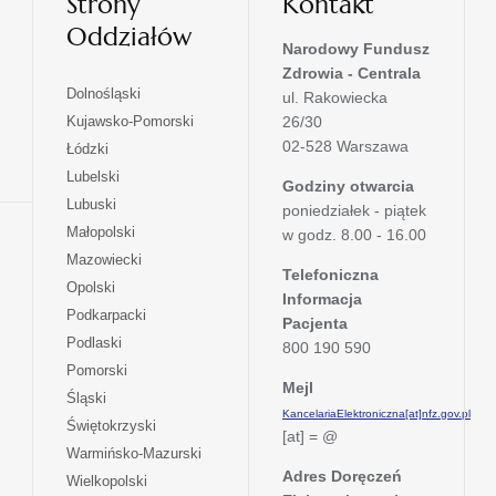
Strony
Kontakt
Oddziałów
Narodowy Fundusz
Zdrowia - Centrala
otwiera
Dolnośląski
ul. Rakowiecka
się
otwiera
Kujawsko-Pomorski
26/30
w
się
02-528 Warszawa
otwiera
Łódzki
nowej
w
się
otwiera
Lubelski
karcie
nowej
Godziny otwarcia
w
się
otwiera
Lubuski
karcie
poniedziałek - piątek
nowej
w
się
otwiera
Małopolski
karcie
w godz. 8.00 - 16.00
nowej
w
się
otwiera
Mazowiecki
karcie
nowej
w
Telefoniczna
się
otwiera
Opolski
karcie
nowej
Informacja
w
się
otwiera
Podkarpacki
karcie
nowej
Pacjenta
w
się
otwiera
Podlaski
karcie
800 190 590
nowej
w
się
otwiera
Pomorski
karcie
nowej
w
Mejl
się
otwiera
Śląski
karcie
nowej
w
KancelariaElektroniczna[at]nfz.gov.pl
się
otwiera
Świętokrzyski
karcie
nowej
[at] = @
w
się
otwiera
Warmińsko-Mazurski
karcie
nowej
w
się
Adres Doręczeń
otwiera
Wielkopolski
karcie
nowej
w