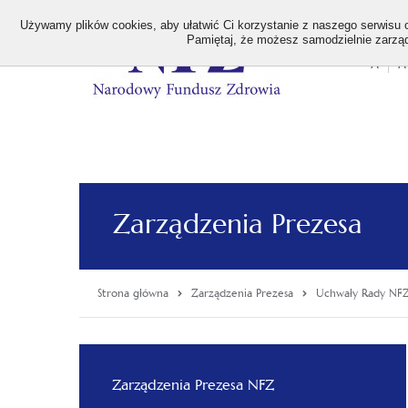
>
Używamy plików cookies, aby ułatwić Ci korzystanie z naszego serwisu or
Pamiętaj, że możesz samodzielnie zarządz
A
A
Stan
wielk
czcion
Zarządzenia Prezesa
Strona główna
Zarządzenia Prezesa
Uchwały Rady NF
Menu
Zarządzenia Prezesa NFZ