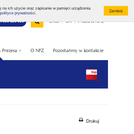
ę na ich użycie oraz zapisanie w pamięci urządzenia.
polityce prywatności
.
Wyszukiwarka
Top
Otwórz
ENG
UA
Praca w NFZ
7: 800 190 590
/
menu
Zamknij
wyszukiwarkę
 Prezesa >
O NFZ
Pozostańmy w kontakcie
Drukuj