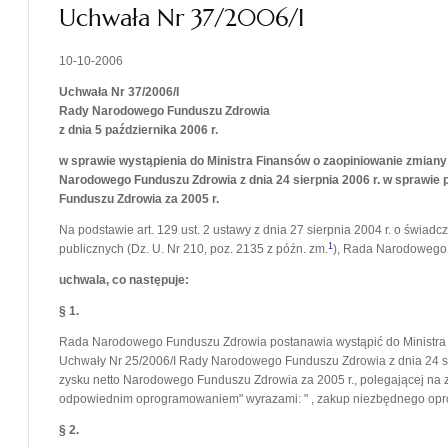
Uchwała Nr 37/2006/I
10-10-2006
Uchwała Nr 37/2006/I
Rady Narodowego Funduszu Zdrowia
z dnia 5 października 2006 r.
w sprawie wystąpienia do Ministra Finansów o zaopiniowanie zmiany
Narodowego Funduszu Zdrowia z dnia 24 sierpnia 2006 r. w sprawie
Funduszu Zdrowia za 2005 r.
Na podstawie art. 129 ust. 2 ustawy z dnia 27 sierpnia 2004 r. o świa
1
publicznych (Dz. U. Nr 210, poz. 2135 z późn. zm.
), Rada Narodowego
uchwala, co następuje:
§ 1.
Rada Narodowego Funduszu Zdrowia postanawia wystąpić do Ministra 
Uchwały Nr 25/2006/I Rady Narodowego Funduszu Zdrowia z dnia 24 si
zysku netto Narodowego Funduszu Zdrowia za 2005 r., polegającej na z
odpowiednim oprogramowaniem" wyrazami: " , zakup niezbędnego op
§ 2.