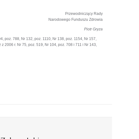
Przewodniczący Rady
Narodowego Funduszu Zdrowia
Piotr Gryza
, poz. 788, Nr 132, poz. 1110, Nr 138, poz. 1154, Nr 157,
z 2006 r. Nr 75, poz. 519, Nr 104, poz. 708 i 711 i Nr 143,