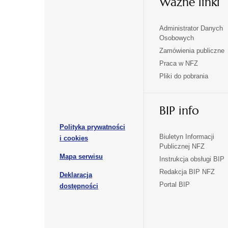
Ważne linki
Administrator Danych
otwiera
otwiera
Osobowych
się
się
Zamówienia publiczne
w
w
Praca w NFZ
otwiera
otwiera
nowej
nowej
Pliki do pobrania
się
się
karcie
karcie
w
w
otwiera
nowej
nowej
BIP info
się
karcie
karcie
w
Polityka prywatności
nowej
otwiera
Biuletyn Informacji
i cookies
karcie
Publicznej NFZ
się
otwiera
Mapa serwisu
w
Instrukcja obsługi BIP
się
nowej
Redakcja BIP NFZ
Deklaracja
w
karcie
otwiera
Portal BIP
otwiera
nowej
dostępności
się
karcie
się
w
w
nowej
nowej
karcie