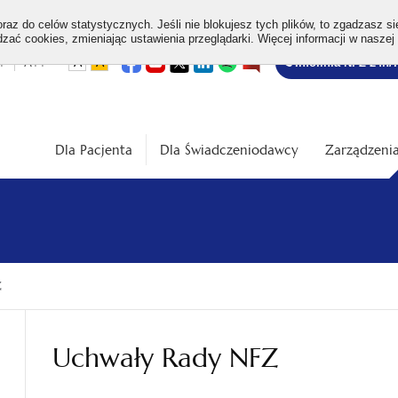
az do celów statystycznych. Jeśli nie blokujesz tych plików, to zgadzasz si
ać cookies, zmieniając ustawienia przeglądarki. Więcej informacji w naszej
Bezpłatna
otwiera
otwiera
otwiera
otwiera
otwiera
otwiera
+
A++
A
A
Infolinia NFZ 24h/
się
się
się
się
się
się
w
w
w
w
w
w
infolinia
dardowa
Średnia
Duża
nowej
nowej
nowej
nowej
nowej
nowej
karcie
karcie
karcie
karcie
karcie
karcie
ość
wielkość
wielkość
ki
czcionki
czcionki
Dla Pacjenta
Dla Świadczeniodawcy
Zarządzenia
Z
Uchwały Rady NFZ