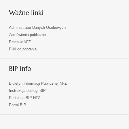
karcie
Ważne linki
Administrator Danych Osobowych
Zamówienia publiczne
Praca w NFZ
Pliki do pobrania
BIP info
Biuletyn Informacji Publicznej NFZ
Instrukcja obsługi BIP
Redakcja BIP NFZ
otwiera
Portal BIP
się
w
nowej
karcie