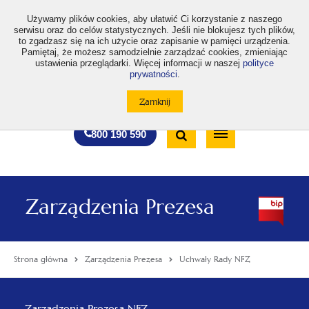
>
Używamy plików cookies, aby ułatwić Ci korzystanie z naszego
serwisu oraz do celów statystycznych. Jeśli nie blokujesz tych plików,
to zgadzasz się na ich użycie oraz zapisanie w pamięci urządzenia.
Pamiętaj, że możesz samodzielnie zarządzać cookies, zmieniając
ustawienia przeglądarki. Więcej informacji w naszej
polityce
prywatności
.
otwiera
otwiera
otwiera
otwiera
otwiera
otwiera
A
A+
A++
A
A
się
się
się
się
się
się
w
w
w
w
w
w
Standardowa
Średnia
Duża
nowej
nowej
nowej
nowej
nowej
nowej
Wyszukiwarka
karcie
karcie
karcie
karcie
karcie
karcie
wielkość
wielkość
wielkość
Bezpłatna
Otwórz
800 190 590
czcionki
czcionki
czcionki
infolinia
/
Zamknij
wyszukiwarkę
Zarządzenia Prezesa
Strona główna
Zarządzenia Prezesa
Uchwały Rady NFZ
Menu
Zarządzenia Prezesa NFZ