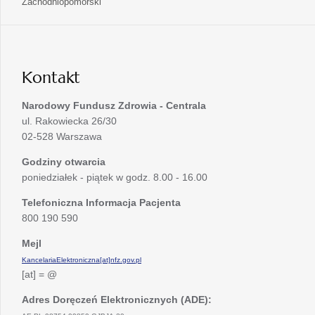
otwiera
Zachodniopomorski
karcie
nowej
w
się
karcie
nowej
w
karcie
nowej
karcie
Kontakt
Narodowy Fundusz Zdrowia - Centrala
ul. Rakowiecka 26/30
02-528 Warszawa
Godziny otwarcia
poniedziałek - piątek w godz. 8.00 - 16.00
Telefoniczna Informacja Pacjenta
800 190 590
Mejl
KancelariaElektroniczna[at]nfz.gov.pl
[at] = @
Adres Doręczeń Elektronicznych (ADE):