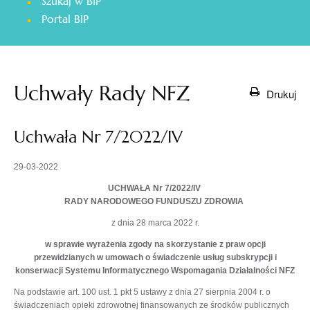
Szukaj w BIP
otwiera
Portal BIP
się
w
nowej
karcie
Uchwały Rady NFZ
Drukuj
Uchwała Nr 7/2022/IV
29-03-2022
UCHWAŁA Nr 7/2022/IV
RADY NARODOWEGO FUNDUSZU ZDROWIA
z dnia 28 marca 2022 r.
w sprawie wyrażenia zgody na skorzystanie z praw opcji
przewidzianych w umowach o świadczenie usług subskrypcji i
konserwacji Systemu Informatycznego Wspomagania Działalności NFZ
Na podstawie art. 100 ust. 1 pkt 5 ustawy z dnia 27 sierpnia 2004 r. o
świadczeniach opieki zdrowotnej finansowanych ze środków publicznych