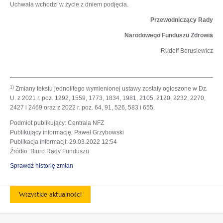
Uchwała wchodzi w życie z dniem podjęcia.
Przewodniczący Rady
Narodowego Funduszu Zdrowia
Rudolf Borusiewicz
1)
Zmiany tekstu jednolitego wymienionej ustawy zostały ogłoszone w Dz.
U. z 2021 r. poz. 1292, 1559, 1773, 1834, 1981, 2105, 2120, 2232, 2270,
2427 i 2469 oraz z 2022 r. poz. 64, 91, 526, 583 i 655.
Podmiot publikujący
: Centrala NFZ
Publikujący informację
: Paweł Grzybowski
Publikacja informacji
: 29.03.2022 12:54
Źródło
: Biuro Rady Funduszu
Sprawdź historię zmian
Wszystkie aktualności