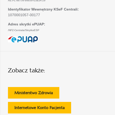
AE:PL-98754-99859-GJBJA-29
Identyfikator Wewnętrzny KSeF Centrali:
1070001057-00177
Adres skrytki ePUAP:
/NFZ-Centrala/SkrytkaESP
otwiera
się
w
nowej
karcie
Zobacz także:
otwiera
Ministerstwo Zdrowia
się
w
otwiera
Internetowe Konto Pacjenta
nowej
się