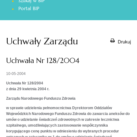
Szukaj w BIP
otwiera
Portal BIP
się
w
nowej
karcie
Uchwały Zarządu
Drukuj
Uchwała Nr 128/2004
10-05-2004
Uchwała Nr 128/2004
z dnia 29 kwietnia 2004 r.
Zarządu Narodowego Funduszu Zdrowia
w sprawie udzielenia pełnomocnictwa Dyrektorom Oddziałów
Wojewódzkich Narodowego Funduszu Zdrowia do zawarcia aneksów do
umów o udzielanie świadczeń zdrowotnych w zakresie lecznictwa
szpitalnego, umożliwiających zastosowanie współczynnika
korygującego cenę punktu w odniesieniu do wybranych procedur