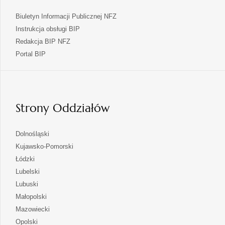
Biuletyn Informacji Publicznej NFZ
Instrukcja obsługi BIP
Redakcja BIP NFZ
otwiera
Portal BIP
się
w
nowej
karcie
Strony Oddziałów
otwiera
Dolnośląski
się
otwiera
Kujawsko-Pomorski
w
się
otwiera
Łódzki
nowej
w
się
otwiera
Lubelski
karcie
nowej
w
się
otwiera
Lubuski
karcie
nowej
w
się
otwiera
Małopolski
karcie
nowej
w
się
otwiera
Mazowiecki
karcie
nowej
w
się
otwiera
Opolski
karcie
nowej