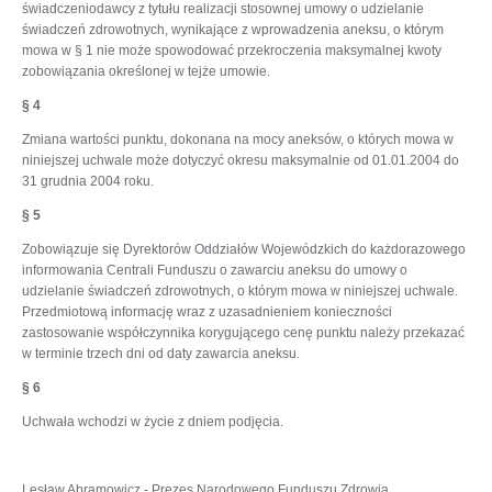
świadczeniodawcy z tytułu realizacji stosownej umowy o udzielanie
świadczeń zdrowotnych, wynikające z wprowadzenia aneksu, o którym
mowa w § 1 nie może spowodować przekroczenia maksymalnej kwoty
zobowiązania określonej w tejże umowie.
§ 4
Zmiana wartości punktu, dokonana na mocy aneksów, o których mowa w
niniejszej uchwale może dotyczyć okresu maksymalnie od 01.01.2004 do
31 grudnia 2004 roku.
§ 5
Zobowiązuje się Dyrektorów Oddziałów Wojewódzkich do każdorazowego
informowania Centrali Funduszu o zawarciu aneksu do umowy o
udzielanie świadczeń zdrowotnych, o którym mowa w niniejszej uchwale.
Przedmiotową informację wraz z uzasadnieniem konieczności
zastosowanie współczynnika korygującego cenę punktu należy przekazać
w terminie trzech dni od daty zawarcia aneksu.
§ 6
Uchwała wchodzi w życie z dniem podjęcia.
Lesław Abramowicz - Prezes Narodowego Funduszu Zdrowia