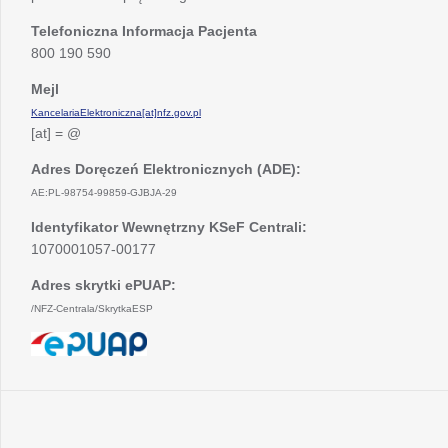
Telefoniczna Informacja Pacjenta
800 190 590
Mejl
KancelariaElektroniczna[at]nfz.gov.pl
[at] = @
Adres Doręczeń Elektronicznych (ADE):
AE:PL-98754-99859-GJBJA-29
Identyfikator Wewnętrzny KSeF Centrali:
1070001057-00177
Adres skrytki ePUAP:
/NFZ-Centrala/SkrytkaESP
otwiera
się
w
nowej
karcie