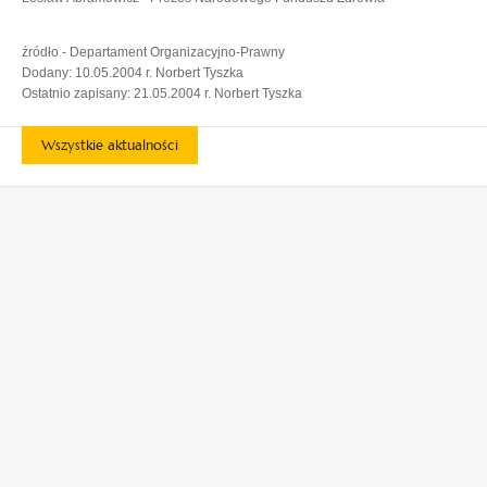
źródło - Departament Organizacyjno-Prawny
Dodany: 10.05.2004 r. Norbert Tyszka
Ostatnio zapisany: 21.05.2004 r. Norbert Tyszka
Wszystkie aktualności
otwiera
otwiera
się
się
w
w
otwiera
otwiera
nowej
nowej
się
się
karcie
karcie
w
w
otwiera
nowej
nowej