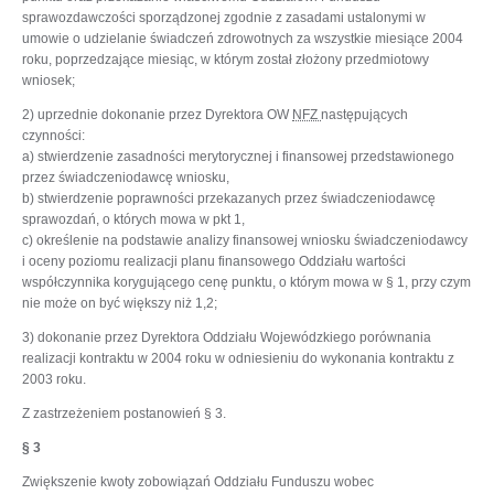
sprawozdawczości sporządzonej zgodnie z zasadami ustalonymi w
umowie o udzielanie świadczeń zdrowotnych za wszystkie miesiące 2004
roku, poprzedzające miesiąc, w którym został złożony przedmiotowy
wniosek;
2) uprzednie dokonanie przez Dyrektora OW
NFZ
następujących
czynności:
a) stwierdzenie zasadności merytorycznej i finansowej przedstawionego
przez świadczeniodawcę wniosku,
b) stwierdzenie poprawności przekazanych przez świadczeniodawcę
sprawozdań, o których mowa w pkt 1,
c) określenie na podstawie analizy finansowej wniosku świadczeniodawcy
i oceny poziomu realizacji planu finansowego Oddziału wartości
współczynnika korygującego cenę punktu, o którym mowa w § 1, przy czym
nie może on być większy niż 1,2;
3) dokonanie przez Dyrektora Oddziału Wojewódzkiego porównania
realizacji kontraktu w 2004 roku w odniesieniu do wykonania kontraktu z
2003 roku.
Z zastrzeżeniem postanowień § 3.
§ 3
Zwiększenie kwoty zobowiązań Oddziału Funduszu wobec