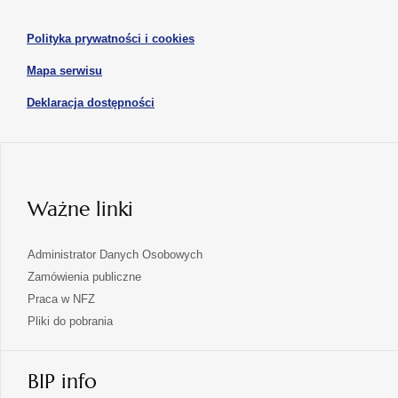
się
karcie
karcie
w
otwiera
Polityka prywatności i cookies
nowej
się
karcie
otwiera
Mapa serwisu
w
się
nowej
otwiera
Deklaracja dostępności
w
karcie
się
nowej
karcie
w
nowej
karcie
Ważne linki
Administrator Danych Osobowych
Zamówienia publiczne
Praca w NFZ
Pliki do pobrania
BIP info