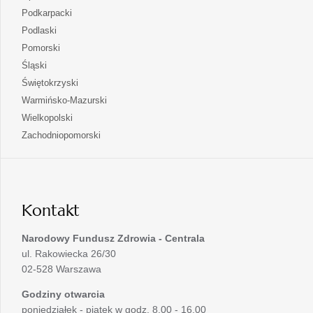
w
się
otwiera
Podkarpacki
karcie
nowej
w
się
otwiera
Podlaski
karcie
nowej
w
się
otwiera
Pomorski
karcie
nowej
w
się
otwiera
Śląski
karcie
nowej
w
się
otwiera
Świętokrzyski
karcie
nowej
w
się
otwiera
Warmińsko-Mazurski
karcie
nowej
w
się
otwiera
Wielkopolski
karcie
nowej
w
się
otwiera
Zachodniopomorski
karcie
nowej
w
się
karcie
nowej
w
karcie
nowej
karcie
Kontakt
Narodowy Fundusz Zdrowia - Centrala
ul. Rakowiecka 26/30
02-528 Warszawa
Godziny otwarcia
poniedziałek - piątek w godz. 8.00 - 16.00