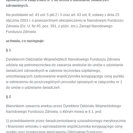
opisanych w załączniku nr 1 do umów o udzielanie świadczeń
zdrowotnych.
Na podstawie art. 43 ust. 5 pkt 2 i 3 oraz art. 43 ust. 8, ustawy z dnia 23
stycznia 2003 r. o powszechnym ubezpieczeniu w Narodowym Funduszu
Zdrowia (Dz. U. Nr 45, poz. 391, z późn. zm.), Zarząd Narodowego
Funduszu Zdrowia
uchwala, co następuje:
§ 1
Dyrektorom Oddziałów Wojewódzkich Narodowego Funduszu Zdrowia
udziela się pełnomocnictwa do zawarcia aneksów do umów o udzielanie
świadczeń zdrowotnych w zakresie lecznictwa szpitalnego,
umożliwiających zastosowanie współczynnika korygującego cenę punktu
w odniesieniu do poszczególnych procedur opisanych w załączniku nr 1
do umów o udzielanie świadczeń.
§ 2
Warunkiem zawarcia aneksu przez Dyrektora Oddziału Wojewódzkiego
Narodowego Funduszu Zdrowia, o którym mowa w § 1, jest:
1) przedstawienie przez świadczeniodawcę uzasadnionego merytorycznie
i finansowo wniosku o wprowadzenie współczynnika korygującego cenę
punktu oraz przekazanie właściwemu Oddziałowi Funduszu