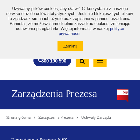
>
Używamy plików cookies, aby ułatwić Ci korzystanie z naszego
serwisu oraz do celów statystycznych. Jeśli nie blokujesz tych plików,
to zgadzasz się na ich użycie oraz zapisanie w pamięci urządzenia.
Pamiętaj, że możesz samodzielnie zarządzać cookies, zmieniając
ustawienia przeglądarki. Więcej informacji w naszej
polityce
prywatności
.
otwiera
otwiera
otwiera
otwiera
otwiera
otwiera
A
A+
A++
A
A
się
się
się
się
się
się
w
w
w
w
w
w
Standardowa
Średnia
Duża
nowej
nowej
nowej
nowej
nowej
nowej
Wyszukiwarka
karcie
karcie
karcie
karcie
karcie
karcie
wielkość
wielkość
wielkość
Bezpłatna
Otwórz
800 190 590
czcionki
czcionki
czcionki
infolinia
/
Zamknij
wyszukiwarkę
Zarządzenia Prezesa
Strona główna
Zarządzenia Prezesa
Uchwały Zarządu
Menu
Zarządzenia Prezesa NFZ