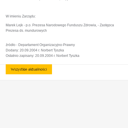
W imieniu Zarządu:
Marek Lejk - p.o. Prezesa Narodowego Funduszu Zdrowia, - Zastępca
Prezesa ds. mundurowych
źródło - Departament Organizacyjno-Prawny
Dodany: 20.09.2004 r. Norbert Tyszka
Ostatnio zapisany: 20.09.2004 r. Norbert Tyszka
Wszystkie aktualności
otwiera
otwiera
się
się