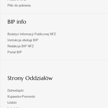
Pliki do pobrania
BIP info
Biuletyn Informacji Publicznej NFZ
Instrukcja obsługi BIP
Redakcja BIP NFZ
otwiera
Portal BIP
się
w
nowej
karcie
Strony Oddziałów
otwiera
Dolnośląski
się
otwiera
Kujawsko-Pomorski
w
się
otwiera
Łódzki
nowej
w
się