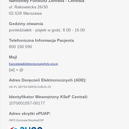
Narodowy Fundusz Zdrowia - Centrala
ul. Rakowiecka 26/30
02-528 Warszawa
Godziny otwarcia
poniedziałek - piątek w godz. 8.00 - 16.00
Telefoniczna Informacja Pacjenta
800 190 590
Mejl
KancelariaElektroniczna[at]nfz.gov.pl
[at] = @
Adres Doręczeń Elektronicznych (ADE):
AE:PL-98754-99859-GJBJA-29
Identyfikator Wewnętrzny KSeF Centrali:
1070001057-00177
Adres skrytki ePUAP:
/NFZ-Centrala/SkrytkaESP