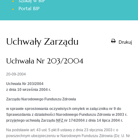
Szukaj w BIP
otwiera
Portal BIP
się
w
nowej
karcie
Uchwały Zarządu
Drukuj
Uchwała Nr 203/2004
20-09-2004
Uchwała Nr 203/2004
z dnia 10 września 2004 r.
Zarządu Narodowego Funduszu Zdrowia
w sprawie sprostowania oczywistych omyłek w załączniku nr 9 do
Sprawozdania z działalności Narodowego Funduszu Zdrowia w 2003 r.
przyjętego uchwałą Zarządu
NFZ
nr 174/2004 z dnia 14 lipca 2004 r.
Na podstawie art. 43 ust. 5 pkt 8 ustawy z dnia 23 stycznia 2003 r. o
powszechnym ubezpieczeniu w Narodowym Funduszu Zdrowia (Dz. U. Nr