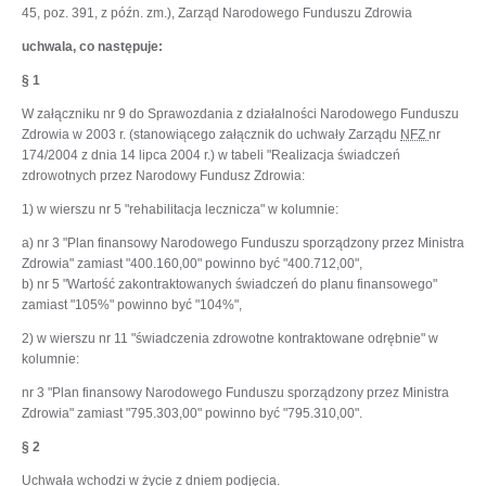
45, poz. 391, z późn. zm.), Zarząd Narodowego Funduszu Zdrowia
uchwala, co następuje:
§ 1
W załączniku nr 9 do Sprawozdania z działalności Narodowego Funduszu
Zdrowia w 2003 r. (stanowiącego załącznik do uchwały Zarządu
NFZ
nr
174/2004 z dnia 14 lipca 2004 r.) w tabeli "Realizacja świadczeń
zdrowotnych przez Narodowy Fundusz Zdrowia:
1) w wierszu nr 5 "rehabilitacja lecznicza" w kolumnie:
a) nr 3 "Plan finansowy Narodowego Funduszu sporządzony przez Ministra
Zdrowia" zamiast "400.160,00" powinno być "400.712,00",
b) nr 5 "Wartość zakontraktowanych świadczeń do planu finansowego"
zamiast "105%" powinno być "104%",
2) w wierszu nr 11 "świadczenia zdrowotne kontraktowane odrębnie" w
kolumnie:
nr 3 "Plan finansowy Narodowego Funduszu sporządzony przez Ministra
Zdrowia" zamiast "795.303,00" powinno być "795.310,00".
§ 2
Uchwała wchodzi w życie z dniem podjęcia.