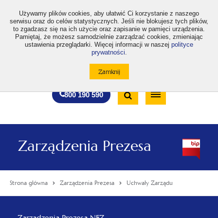
>
Używamy plików cookies, aby ułatwić Ci korzystanie z naszego
serwisu oraz do celów statystycznych. Jeśli nie blokujesz tych plików,
to zgadzasz się na ich użycie oraz zapisanie w pamięci urządzenia.
Pamiętaj, że możesz samodzielnie zarządzać cookies, zmieniając
ustawienia przeglądarki. Więcej informacji w naszej
polityce
prywatności
.
otwiera
otwiera
otwiera
otwiera
otwiera
otwiera
A
A+
A++
A
A
się
się
się
się
się
się
w
w
w
w
w
w
Standardowa
Średnia
Duża
nowej
nowej
nowej
nowej
nowej
nowej
Wyszukiwarka
karcie
karcie
karcie
karcie
karcie
karcie
wielkość
wielkość
wielkość
Bezpłatna
Otwórz
800 190 590
czcionki
czcionki
czcionki
infolinia
/
Zamknij
wyszukiwarkę
Zarządzenia Prezesa
Strona główna
Zarządzenia Prezesa
Uchwały Zarządu
Menu
Zarządzenia Prezesa NFZ