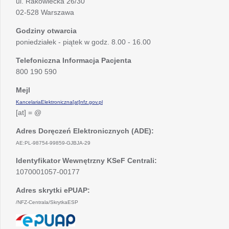
ul. Rakowiecka 26/30
02-528 Warszawa
Godziny otwarcia
poniedziałek - piątek w godz. 8.00 - 16.00
Telefoniczna Informacja Pacjenta
800 190 590
Mejl
KancelariaElektroniczna[at]nfz.gov.pl
[at] = @
Adres Doręczeń Elektronicznych (ADE):
AE:PL-98754-99859-GJBJA-29
Identyfikator Wewnętrzny KSeF Centrali:
1070001057-00177
Adres skrytki ePUAP:
/NFZ-Centrala/SkrytkaESP
otwiera