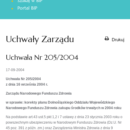
Szukaj w BIP
otwiera
Portal BIP
się
w
nowej
karcie
Uchwały Zarządu
Drukuj
Uchwała Nr 205/2004
17-09-2004
Uchwała Nr 205/2004
z dnia 16 września 2004 r.
Zarządu Narodowego Funduszu Zdrowia
w sprawie: korekty planu Dolnośląskiego Oddziału Wojewódzkiego
Narodowego Funduszu Zdrowia zakupu środków trwałych w 2004 roku
Na podstawie art.43 ust.5 pkt 1,2 i 7 ustawy z dnia 23 stycznia 2003 roku o
powszechnym ubezpieczeniu w Narodowym Funduszu Zdrowia (Dz.U. Nr
45 poz. 391 z późn. zm.) oraz Zarządzenia Ministra Zdrowia z dnia 9