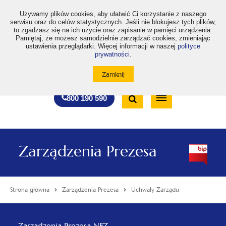
>
Używamy plików cookies, aby ułatwić Ci korzystanie z naszego
serwisu oraz do celów statystycznych. Jeśli nie blokujesz tych plików,
to zgadzasz się na ich użycie oraz zapisanie w pamięci urządzenia.
Pamiętaj, że możesz samodzielnie zarządzać cookies, zmieniając
ustawienia przeglądarki. Więcej informacji w naszej
polityce
prywatności
.
otwiera
otwiera
otwiera
otwiera
otwiera
otwiera
A
A+
A++
A
A
się
się
się
się
się
się
w
w
w
w
w
w
Standardowa
Średnia
Duża
nowej
nowej
nowej
nowej
nowej
nowej
Wyszukiwarka
karcie
karcie
karcie
karcie
karcie
karcie
wielkość
wielkość
wielkość
Bezpłatna
Otwórz
800 190 590
czcionki
czcionki
czcionki
infolinia
/
Zamknij
wyszukiwarkę
Zarządzenia Prezesa
Strona główna
Zarządzenia Prezesa
Uchwały Zarządu
Menu
Zarządzenia Prezesa NFZ