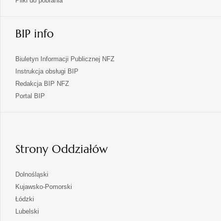
Pliki do pobrania
BIP info
Biuletyn Informacji Publicznej NFZ
Instrukcja obsługi BIP
Redakcja BIP NFZ
otwiera
Portal BIP
się
w
nowej
karcie
Strony Oddziałów
otwiera
Dolnośląski
się
otwiera
Kujawsko-Pomorski
w
się
otwiera
Łódzki
nowej
w
się
otwiera
Lubelski
karcie
nowej
w
się