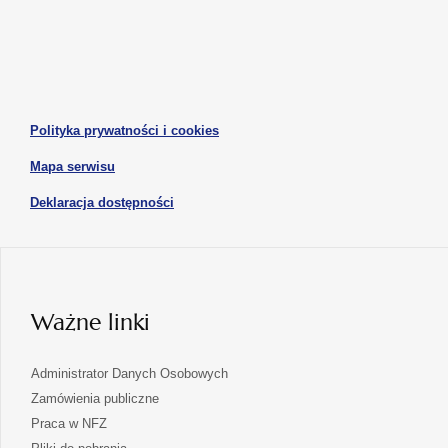
otwiera
otwiera
nowej
nowej
się
się
karcie
karcie
w
w
otwiera
nowej
nowej
się
karcie
karcie
w
otwiera
Polityka prywatności i cookies
nowej
się
karcie
otwiera
Mapa serwisu
w
się
nowej
otwiera
Deklaracja dostępności
w
karcie
się
nowej
karcie
w
nowej
karcie
Ważne linki
Administrator Danych Osobowych
Zamówienia publiczne
Praca w NFZ