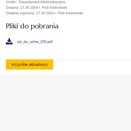
źródło - Departament Administracyjny
Dodany: 17.09.2004 r. Piotr Kalinowski
Ostatnio zapisany: 17.09.2004 r. Piotr Kalinowski
Pliki do pobrania
zal_do_uchw_205.pdf
Wszystkie aktualności
otwiera
otwiera
się
się
w
w