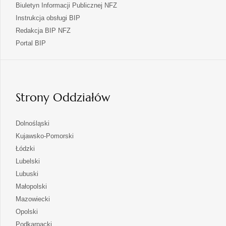
Biuletyn Informacji Publicznej NFZ
Instrukcja obsługi BIP
Redakcja BIP NFZ
otwiera
Portal BIP
się
w
nowej
karcie
Strony Oddziałów
otwiera
Dolnośląski
się
otwiera
Kujawsko-Pomorski
w
się
otwiera
Łódzki
nowej
w
się
otwiera
Lubelski
karcie
nowej
w
się
otwiera
Lubuski
karcie
nowej
w
się
otwiera
Małopolski
karcie
nowej
w
się
otwiera
Mazowiecki
karcie
nowej
w
się
otwiera
Opolski
karcie
nowej
w
się
otwiera
Podkarpacki
karcie