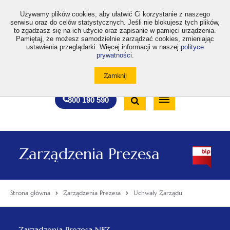
>
Używamy plików cookies, aby ułatwić Ci korzystanie z naszego
serwisu oraz do celów statystycznych. Jeśli nie blokujesz tych plików,
to zgadzasz się na ich użycie oraz zapisanie w pamięci urządzenia.
Pamiętaj, że możesz samodzielnie zarządzać cookies, zmieniając
ustawienia przeglądarki. Więcej informacji w naszej
polityce
prywatności
.
otwiera
otwiera
otwiera
otwiera
otwiera
otwiera
A
A+
A++
A
A
się
się
się
się
się
się
w
w
w
w
w
w
Standardowa
Średnia
Duża
nowej
nowej
nowej
nowej
nowej
nowej
Wyszukiwarka
karcie
karcie
karcie
karcie
karcie
karcie
wielkość
wielkość
wielkość
Bezpłatna
Otwórz
800 190 590
czcionki
czcionki
czcionki
infolinia
/
Zamknij
wyszukiwarkę
Zarządzenia Prezesa
Strona główna
Zarządzenia Prezesa
Uchwały Zarządu
Menu
Zarządzenia Prezesa NFZ