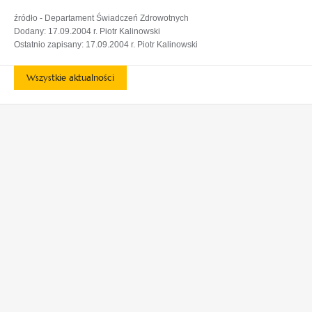
źródło - Departament Świadczeń Zdrowotnych
Dodany: 17.09.2004 r. Piotr Kalinowski
Ostatnio zapisany: 17.09.2004 r. Piotr Kalinowski
Wszystkie aktualności
otwiera
otwiera
się
się
w
w
otwiera
otwiera
nowej
nowej
się
się
karcie
karcie
w
w
otwiera
nowej
nowej
się
karcie
karcie