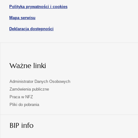
w
otwiera
Polityka prywatności i cookies
nowej
się
karcie
otwiera
Mapa serwisu
w
się
nowej
otwiera
Deklaracja dostępności
w
karcie
się
nowej
karcie
w
nowej
karcie
Ważne linki
Administrator Danych Osobowych
Zamówienia publiczne
Praca w NFZ
Pliki do pobrania
BIP info