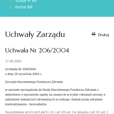
Szukaj w BIP
otwiera
Portal BIP
się
w
nowej
karcie
Uchwały Zarządu
Drukuj
Uchwała Nr 206/2004
17-09-2004
Uchwała Nr 206/2004
z dnia 16 września 2004 r.
Zarządu Narodowego Funduszu Zdrowia
w sprawie wystąpienia do Rady Narodowego Funduszu Zdrowia z
wnioskiem o wyrażenie zgody na zawarcie w trybie rokowań umowy o
udzielanie świadczeń zdrowotnych w rodzaju: świadczenia odrębnie
kontraktowane - hemodializa
Na podstawie art.43 ust.5 pkt 9 i 10, i art. 83 ust. 3 w związku z art. 81 ust. 2