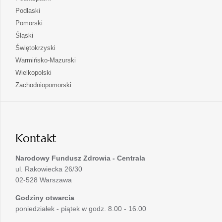
nowej
w
się
otwiera
Podlaski
karcie
nowej
w
się
otwiera
Pomorski
karcie
nowej
w
się
otwiera
Śląski
karcie
nowej
w
się
otwiera
Świętokrzyski
karcie
nowej
w
się
otwiera
Warmińsko-Mazurski
karcie
nowej
w
się
otwiera
Wielkopolski
karcie
nowej
w
się
otwiera
Zachodniopomorski
karcie
nowej
w
się
karcie
nowej
w
karcie
nowej
karcie
Kontakt
Narodowy Fundusz Zdrowia - Centrala
ul. Rakowiecka 26/30
02-528 Warszawa
Godziny otwarcia
poniedziałek - piątek w godz. 8.00 - 16.00