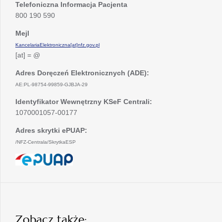
Telefoniczna Informacja Pacjenta
800 190 590
Mejl
KancelariaElektroniczna[at]nfz.gov.pl
[at] = @
Adres Doręczeń Elektronicznych (ADE):
AE:PL-98754-99859-GJBJA-29
Identyfikator Wewnętrzny KSeF Centrali:
1070001057-00177
Adres skrytki ePUAP:
/NFZ-Centrala/SkrytkaESP
otwiera
się
w
nowej
karcie
Zobacz także: