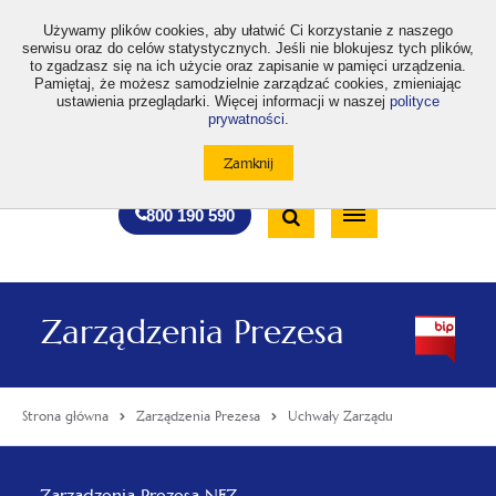
>
Używamy plików cookies, aby ułatwić Ci korzystanie z naszego
serwisu oraz do celów statystycznych. Jeśli nie blokujesz tych plików,
to zgadzasz się na ich użycie oraz zapisanie w pamięci urządzenia.
Pamiętaj, że możesz samodzielnie zarządzać cookies, zmieniając
ustawienia przeglądarki. Więcej informacji w naszej
polityce
prywatności
.
otwiera
otwiera
otwiera
otwiera
otwiera
otwiera
A
A+
A++
A
A
się
się
się
się
się
się
w
w
w
w
w
w
Standardowa
Średnia
Duża
nowej
nowej
nowej
nowej
nowej
nowej
Wyszukiwarka
karcie
karcie
karcie
karcie
karcie
karcie
wielkość
wielkość
wielkość
Bezpłatna
Otwórz
800 190 590
czcionki
czcionki
czcionki
infolinia
/
Zamknij
wyszukiwarkę
Zarządzenia Prezesa
Strona główna
Zarządzenia Prezesa
Uchwały Zarządu
Menu
Zarządzenia Prezesa NFZ