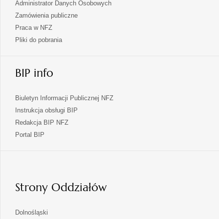
Administrator Danych Osobowych
Zamówienia publiczne
Praca w NFZ
Pliki do pobrania
BIP info
Biuletyn Informacji Publicznej NFZ
Instrukcja obsługi BIP
Redakcja BIP NFZ
otwiera
Portal BIP
się
w
nowej
karcie
Strony Oddziałów
otwiera
Dolnośląski