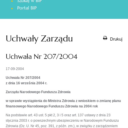
Szukaj w BIP
otwiera
Portal BIP
się
w
nowej
karcie
Uchwały Zarządu
Drukuj
Uchwała Nr 207/2004
17-09-2004
Uchwała Nr 207/2004
z dnia 16 września 2004 r.
Zarządu Narodowego Funduszu Zdrowia
w sprawie wystąpienia do Ministra Zdrowia z wnioskiem o zmianę planu
finansowego Narodowego Funduszu Zdrowia na 2004 rok
Na podstawie art. 43 ust. 5 pkt 2, 3 i 5 oraz art. 137 ustawy z dnia 23
stycznia 2003 r. o powszechnym ubezpieczeniu w Narodowym Funduszu
Zdrowia (Dz. U. Nr 45, poz. 391, z późn. zm.), w związku z zarządzeniem