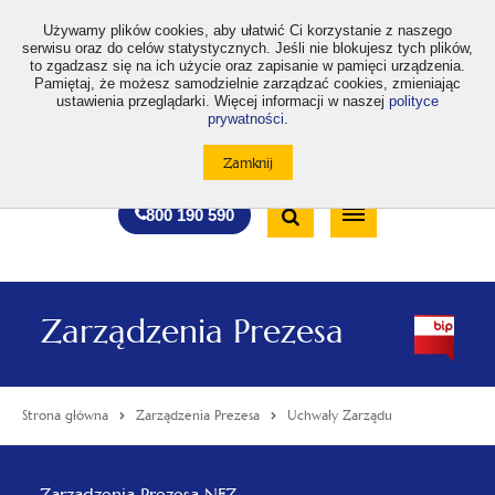
>
Używamy plików cookies, aby ułatwić Ci korzystanie z naszego
serwisu oraz do celów statystycznych. Jeśli nie blokujesz tych plików,
to zgadzasz się na ich użycie oraz zapisanie w pamięci urządzenia.
Pamiętaj, że możesz samodzielnie zarządzać cookies, zmieniając
ustawienia przeglądarki. Więcej informacji w naszej
polityce
prywatności
.
otwiera
otwiera
otwiera
otwiera
otwiera
otwiera
A
A+
A++
A
A
się
się
się
się
się
się
w
w
w
w
w
w
Standardowa
Średnia
Duża
nowej
nowej
nowej
nowej
nowej
nowej
Wyszukiwarka
karcie
karcie
karcie
karcie
karcie
karcie
wielkość
wielkość
wielkość
Bezpłatna
Otwórz
800 190 590
czcionki
czcionki
czcionki
infolinia
/
Zamknij
wyszukiwarkę
Zarządzenia Prezesa
Strona główna
Zarządzenia Prezesa
Uchwały Zarządu
Menu
Zarządzenia Prezesa NFZ