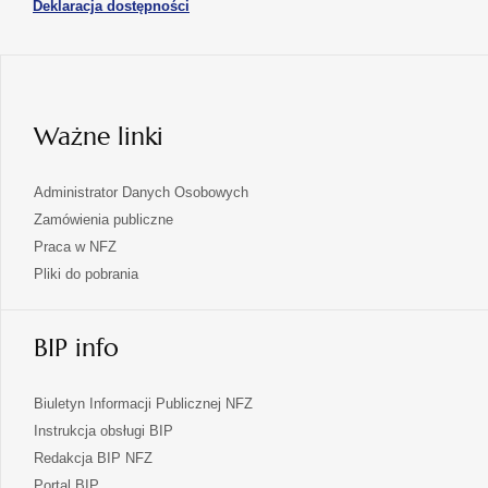
otwiera
Deklaracja dostępności
w
karcie
się
nowej
karcie
w
nowej
karcie
Ważne linki
Administrator Danych Osobowych
Zamówienia publiczne
Praca w NFZ
Pliki do pobrania
BIP info
Biuletyn Informacji Publicznej NFZ
Instrukcja obsługi BIP
Redakcja BIP NFZ
otwiera
Portal BIP