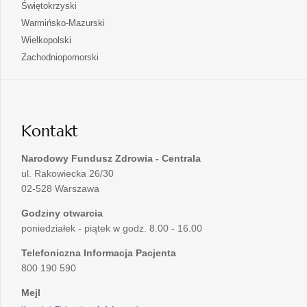
się
otwiera
Świętokrzyski
karcie
nowej
w
się
otwiera
Warmińsko-Mazurski
karcie
nowej
w
się
otwiera
Wielkopolski
karcie
nowej
w
się
otwiera
Zachodniopomorski
karcie
nowej
w
się
karcie
nowej
w
karcie
nowej
karcie
Kontakt
Narodowy Fundusz Zdrowia - Centrala
ul. Rakowiecka 26/30
02-528 Warszawa
Godziny otwarcia
poniedziałek - piątek w godz. 8.00 - 16.00
Telefoniczna Informacja Pacjenta
800 190 590
Mejl