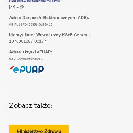
KancelariaElektroniczna[at]nfz.gov.pl
[at] = @
Adres Doręczeń Elektronicznych (ADE):
AE:PL-98754-99859-GJBJA-29
Identyfikator Wewnętrzny KSeF Centrali:
1070001057-00177
Adres skrytki ePUAP:
/NFZ-Centrala/SkrytkaESP
otwiera
się
w
nowej
karcie
Zobacz także:
otwiera
Ministerstwo Zdrowia