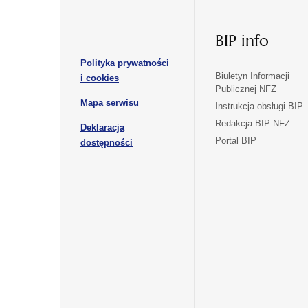
karcie
karcie
w
w
otwiera
nowej
nowej
BIP info
się
karcie
karcie
w
Polityka prywatności
nowej
otwiera
Biuletyn Informacji
i cookies
karcie
Publicznej NFZ
się
otwiera
Mapa serwisu
w
Instrukcja obsługi BIP
się
nowej
Redakcja BIP NFZ
Deklaracja
w
karcie
otwiera
Portal BIP
otwiera
nowej
dostępności
się
karcie
się
w
w
nowej
nowej
karcie
karcie