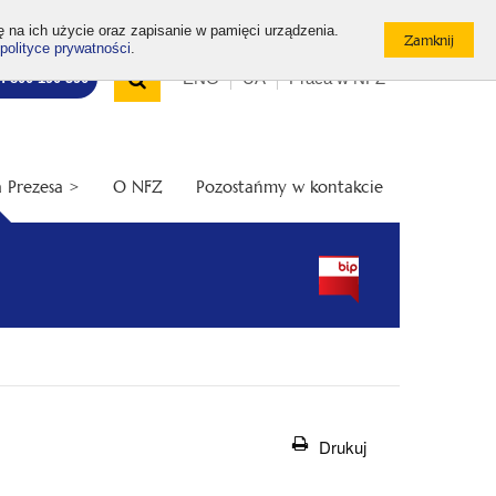
ę na ich użycie oraz zapisanie w pamięci urządzenia.
polityce prywatności
.
Wyszukiwarka
Top
Otwórz
ENG
UA
Praca w NFZ
7: 800 190 590
/
menu
Zamknij
wyszukiwarkę
 Prezesa >
O NFZ
Pozostańmy w kontakcie
Drukuj