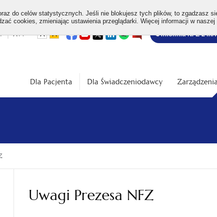
az do celów statystycznych. Jeśli nie blokujesz tych plików, to zgadzasz si
ać cookies, zmieniając ustawienia przeglądarki. Więcej informacji w naszej
Bezpłatna
otwiera
otwiera
otwiera
otwiera
otwiera
otwiera
+
A++
A
A
Infolinia NFZ 24h/
się
się
się
się
się
się
w
w
w
w
w
w
infolinia
dardowa
Średnia
Duża
nowej
nowej
nowej
nowej
nowej
nowej
karcie
karcie
karcie
karcie
karcie
karcie
ość
wielkość
wielkość
ki
czcionki
czcionki
Dla Pacjenta
Dla Świadczeniodawcy
Zarządzenia
Z
Uwagi Prezesa NFZ