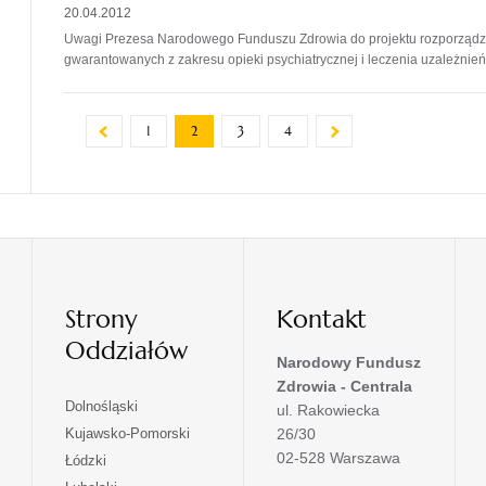
20.04.2012
Uwagi Prezesa Narodowego Funduszu Zdrowia do projektu rozporządze
gwarantowanych z zakresu opieki psychiatrycznej i leczenia uzależnień
1
2
3
4
Strony
Kontakt
Oddziałów
Narodowy Fundusz
Zdrowia - Centrala
otwiera
Dolnośląski
ul. Rakowiecka
się
otwiera
Kujawsko-Pomorski
26/30
w
się
02-528 Warszawa
otwiera
Łódzki
nowej
w
się