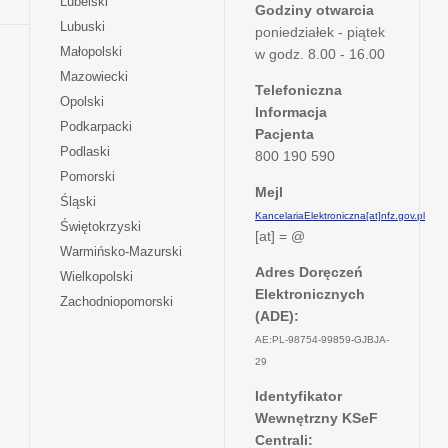
otwiera
Lubelski
karcie
nowej
Godziny otwarcia
w
się
otwiera
Lubuski
karcie
poniedziałek - piątek
nowej
w
się
otwiera
Małopolski
karcie
w godz. 8.00 - 16.00
nowej
w
się
otwiera
Mazowiecki
karcie
nowej
w
Telefoniczna
się
otwiera
Opolski
karcie
nowej
Informacja
w
się
otwiera
Podkarpacki
karcie
nowej
Pacjenta
w
się
otwiera
Podlaski
karcie
800 190 590
nowej
w
się
otwiera
Pomorski
karcie
nowej
w
Mejl
się
otwiera
Śląski
karcie
nowej
w
KancelariaElektroniczna[at]nfz.gov.pl
się
otwiera
Świętokrzyski
karcie
nowej
[at] = @
w
się
otwiera
Warmińsko-Mazurski
karcie
nowej
w
się
Adres Doręczeń
otwiera
Wielkopolski
karcie
nowej
w
Elektronicznych
się
otwiera
Zachodniopomorski
karcie
nowej
w
(ADE):
się
karcie
nowej
w
AE:PL-98754-99859-GJBJA-
karcie
nowej
29
karcie
Identyfikator
Wewnętrzny KSeF
Centrali: