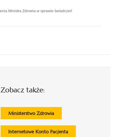
nia Ministra Zdrowia w sprawie świadczeń
Zobacz także:
otwiera
Ministerstwo Zdrowia
się
w
otwiera
Internetowe Konto Pacjenta
nowej