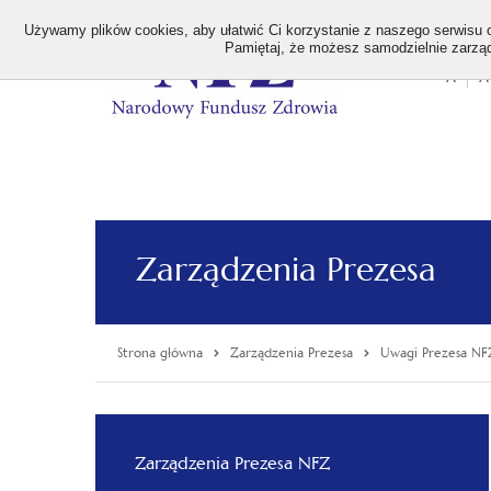
>
Używamy plików cookies, aby ułatwić Ci korzystanie z naszego serwisu or
Pamiętaj, że możesz samodzielnie zarządz
A
A
Stan
wielk
czcion
Zarządzenia Prezesa
Strona główna
Zarządzenia Prezesa
Uwagi Prezesa NF
Menu
Zarządzenia Prezesa NFZ