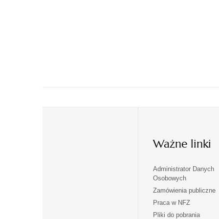
Ważne linki
Administrator Danych
otwiera
otwiera
Osobowych
się
się
Zamówienia publiczne
w
w
Praca w NFZ
otwiera
otwiera
nowej
nowej
Pliki do pobrania
się
się