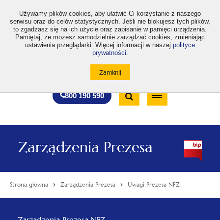
>
Używamy plików cookies, aby ułatwić Ci korzystanie z naszego
serwisu oraz do celów statystycznych. Jeśli nie blokujesz tych plików,
to zgadzasz się na ich użycie oraz zapisanie w pamięci urządzenia.
Pamiętaj, że możesz samodzielnie zarządzać cookies, zmieniając
ustawienia przeglądarki. Więcej informacji w naszej
polityce
prywatności
.
otwiera
otwiera
otwiera
otwiera
otwiera
otwiera
A
A+
A++
A
A
się
się
się
się
się
się
w
w
w
w
w
w
Standardowa
Średnia
Duża
nowej
nowej
nowej
nowej
nowej
nowej
Wyszukiwarka
karcie
karcie
karcie
karcie
karcie
karcie
wielkość
wielkość
wielkość
Bezpłatna
Otwórz
800 190 590
czcionki
czcionki
czcionki
infolinia
/
Zamknij
wyszukiwarkę
Zarządzenia Prezesa
Strona główna
Zarządzenia Prezesa
Uwagi Prezesa NFZ
Menu
Zarządzenia Prezesa NFZ