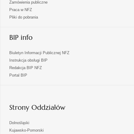
Zamówienia publiczne
Praca w NFZ
Pliki do pobrania
BIP info
Biuletyn Informacji Publicznej NFZ
Instrukcja obsługi BIP
Redakcja BIP NFZ
otwiera
Portal BIP
się
w
nowej
karcie
Strony Oddziałów
otwiera
Dolnośląski
się
otwiera
Kujawsko-Pomorski
w