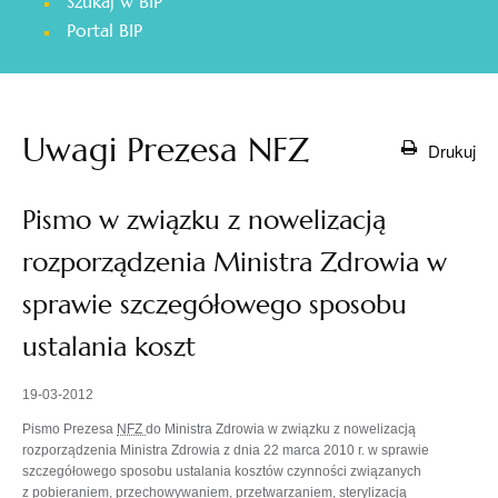
Szukaj w BIP
otwiera
Portal BIP
się
w
nowej
karcie
Uwagi Prezesa NFZ
Drukuj
Pismo w związku z nowelizacją
rozporządzenia Ministra Zdrowia w
sprawie szczegółowego sposobu
ustalania koszt
19-03-2012
Pismo Prezesa
NFZ
do Ministra Zdrowia w związku z nowelizacją
rozporządzenia Ministra Zdrowia z dnia 22 marca 2010 r. w sprawie
szczegółowego sposobu ustalania kosztów czynności związanych
z pobieraniem, przechowywaniem, przetwarzaniem, sterylizacją